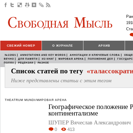
Ран
191
Ста
СВЕЖИЙ НОМЕР
О ЖУРНАЛЕ
АРХИВ
|
|
|
№1/2021
ANNOTATIONS AND KEY WORDS
АННОТАЦИИ И КЛЮЧЕВЫЕ СЛОВА
ОБЩЕ
|
|
|
|
|
ВЕЧНО
ДЛЯ ПАМЯТИ
ИЗ КНИГ
МИРОВАЯ АРЕНА
ПОЛОЖЕНИЕ ДЕЛ
ГОСУДАР
|
|
ПОЛЯХ
РЕЦЕНЗИИ
РАЗНОЕ
Список статей по тегу
«талассократ
Ниже представлены статьи с этим тегом
THEATRUM MUNDI/МИРОВАЯ АРЕНА
Географическое положение 
континентализме
ШУПЕР Вячеслав Александрович
0
413