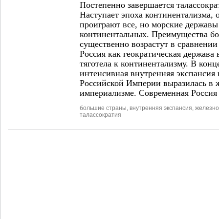
Постепенно завершается талассокра
Наступает эпоха континентализма, о
проиграют все, но морские держав
континентальных. Преимущества б
существенно возрастут в сравнении 
Россия как геократическая держава 
тяготела к континентализму. В кон
интенсивная внутренняя экспансия 
Российской Империи выразилась в 
империализме. Современная Россия о
большие страны
,
внутренняя экспансия
,
железно
талассократия