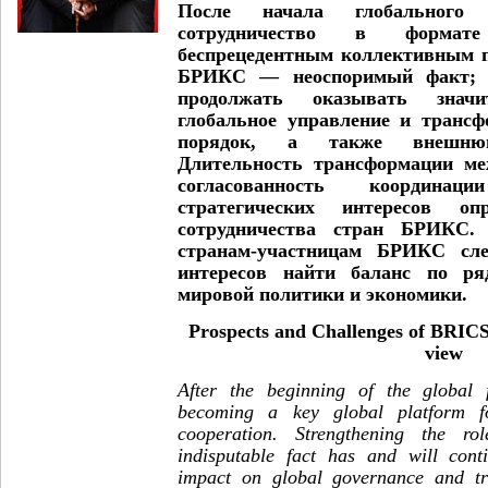
После начала глобального 
сотрудничество в форма
беспрецедентным коллективным п
БРИКС — неоспоримый факт; о
продолжать оказывать знач
глобальное управление и транс
порядок, а также внешню
Длительность трансформации ме
согласованность координа
стратегических интересов оп
сотрудничества стран БРИКС.
странам-участницам БРИКС сле
интересов найти баланс по ря
мировой политики и экономики.
Prospects and Challenges of BRICS
view
After the beginning of the global f
becoming a key global platform fo
cooperation. Strengthening the 
indisputable fact has and will cont
impact on global governance and tr