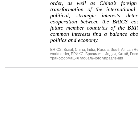
order, as well as China’s foreign
transformation of the internationa
political, strategic interests de
cooperation between the BRICS coun
future member countries of the BRI
common interests find a balance abo
politics and economy.
BRICS
,
Brasil
,
China
,
India
,
Russia
,
South African R
world order
,
БРИКС
,
Бразилия
,
Индия
,
Китай
,
Рос
трансформация глобального управления