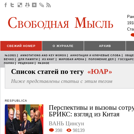
Ран
191
Ста
СВЕЖИЙ НОМЕР
О ЖУРНАЛЕ
АРХИВ
|
|
|
№1/2021
ANNOTATIONS AND KEY WORDS
АННОТАЦИИ И КЛЮЧЕВЫЕ СЛОВА
ОБЩЕ
|
|
|
|
|
ВЕЧНО
ДЛЯ ПАМЯТИ
ИЗ КНИГ
МИРОВАЯ АРЕНА
ПОЛОЖЕНИЕ ДЕЛ
ГОСУДАР
|
|
ПОЛЯХ
РЕЦЕНЗИИ
РАЗНОЕ
Список статей по тегу
«ЮАР»
Ниже представлены статьи с этим тегом
RESPUBLICA
Перспективы и вызовы сотру
БРИКС: взгляд из Китая
ВАНЬ Цинсун
398
98139