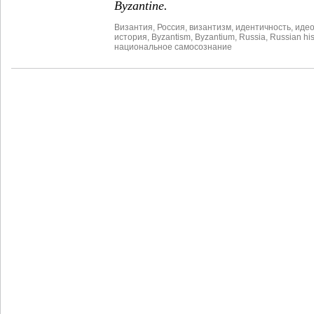
Byzantine.
Византия
,
Россия
,
византизм
,
идентичность
,
идео
история
,
Byzantism
,
Byzantium
,
Russia
,
Russian his
национальное самосознание