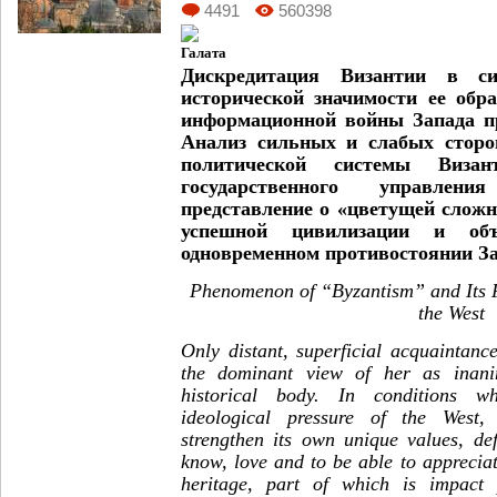
4491
560398
Дискредитация Византии в си
исторической значимости ее обр
информационной войны Запада п
Анализ сильных и слабых сторо
политической системы Виза
государственного управлени
представление о «цветущей сложн
успешной цивилизации и об
одновременном противостоянии За
Phenomenon of “Byzantism” and Its P
the West
Only distant, superficial acquaintanc
the dominant view of her as inanim
historical body. In conditions w
ideological pressure of the West,
strengthen its own unique values, de
know, love and to be able to appreciate
heritage, part of which is impact