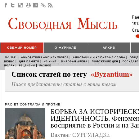
Ран
191
Ста
СВЕЖИЙ НОМЕР
О ЖУРНАЛЕ
АРХИВ
|
|
|
№1/2021
ANNOTATIONS AND KEY WORDS
АННОТАЦИИ И КЛЮЧЕВЫЕ СЛОВА
ОБЩЕ
|
|
|
|
|
ВЕЧНО
ДЛЯ ПАМЯТИ
ИЗ КНИГ
МИРОВАЯ АРЕНА
ПОЛОЖЕНИЕ ДЕЛ
ГОСУДАР
|
|
ПОЛЯХ
РЕЦЕНЗИИ
РАЗНОЕ
Список статей по тегу
«Byzantium»
Ниже представлены статьи с этим тегом
PRO ET CONTRA/ЗА И ПРОТИВ
БОРЬБА ЗА ИСТОРИЧЕС
ИДЕНТИЧНОСТЬ. Феномен «
восприятие в России и на За
Вахтанг СУРГУЛАДЗЕ