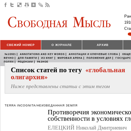
Ран
191
Ста
СВЕЖИЙ НОМЕР
О ЖУРНАЛЕ
АРХИВ
|
|
|
№1/2021
ANNOTATIONS AND KEY WORDS
АННОТАЦИИ И КЛЮЧЕВЫЕ СЛОВА
ОБЩЕ
|
|
|
|
|
ВЕЧНО
ДЛЯ ПАМЯТИ
ИЗ КНИГ
МИРОВАЯ АРЕНА
ПОЛОЖЕНИЕ ДЕЛ
ГОСУДАР
|
|
ПОЛЯХ
РЕЦЕНЗИИ
РАЗНОЕ
Список статей по тегу
«глобальная
олигархия»
Ниже представлены статьи с этим тегом
TERRA INCOGNITA/НЕИЗВЕДАННАЯ ЗЕМЛЯ
Противоречия экономическо
собственности в условиях г
ЕЛЕЦКИЙ Николай Дмитриевич