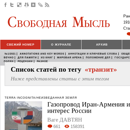
Ран
191
Ста
СВЕЖИЙ НОМЕР
О ЖУРНАЛЕ
АРХИВ
|
|
|
№1/2021
ANNOTATIONS AND KEY WORDS
АННОТАЦИИ И КЛЮЧЕВЫЕ СЛОВА
ОБЩЕ
|
|
|
|
|
ВЕЧНО
ДЛЯ ПАМЯТИ
ИЗ КНИГ
МИРОВАЯ АРЕНА
ПОЛОЖЕНИЕ ДЕЛ
ГОСУДАР
|
|
ПОЛЯХ
РЕЦЕНЗИИ
РАЗНОЕ
Список статей по тегу
«транзит»
Ниже представлены статьи с этим тегом
TERRA INCOGNITA/НЕИЗВЕДАННАЯ ЗЕМЛЯ
Газопровод Иран-Армения и
интерес России
Ваге ДАВТЯН
661
158391