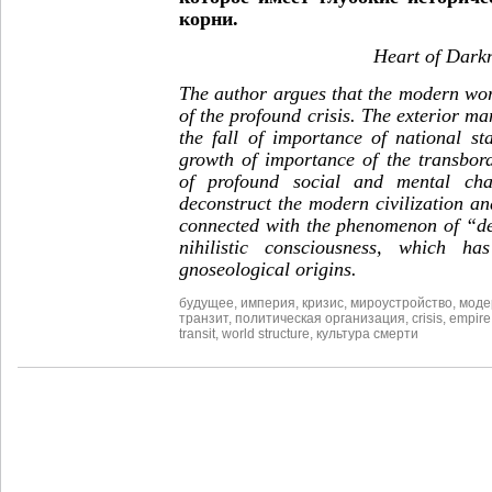
корни.
Heart of Dark
The author argues that the modern worl
of the profound crisis. The exterior man
the fall of importance of national st
growth of importance of the transbo
of profound social and mental cha
deconstruct the modern civilization an
connected with the phenomenon of “de
nihilistic consciousness, which ha
gnoseological origins.
будущее
,
империя
,
кризис
,
мироустройство
,
моде
транзит
,
политическая организация
,
crisis
,
empire
transit
,
world structure
,
культура смерти