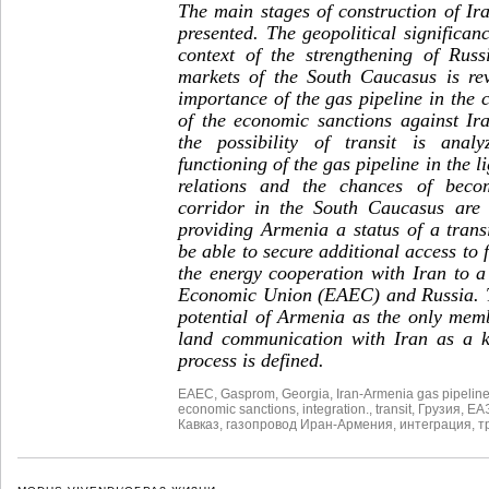
The main stages of construction of Ir
presented. The geopolitical significanc
context of the strengthening of Russ
markets of the South Caucasus is rev
importance of the gas pipeline in the c
of the economic sanctions against Ir
the possibility of transit is anal
functioning of the gas pipeline in the 
relations and the chances of beco
corridor in the South Caucasus are r
providing Armenia a status of a transi
be able to secure additional access to
the energy cooperation with Iran to a
Economic Union (EAEC) and Russia. T
potential of Armenia as the only me
land communication with Iran as a ke
process is defined.
EAEC
,
Gasprom
,
Georgia
,
Iran-Armenia gas pipelin
economic sanctions
,
integration.
,
transit
,
Грузия
,
ЕА
Кавказ
,
газопровод Иран-Армения
,
интеграция
,
т