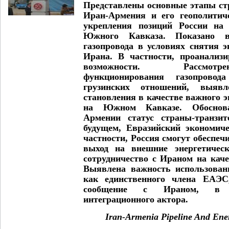
Представлены основные этапы ст
Иран-Армения и его геополитич
укрепления позиций России на 
Южного Кавказа. Показано во
газопровода в условиях снятия 
Ирана. В частности, проанализ
возможности. Рассмотр
функционирования газопровод
грузинских отношений, выяв
становления в качестве важного э
на Южном Кавказе. Обоснова
Армении статус страны-транзит
будущем, Евразийский экономич
частности, Россия смогут обеспеч
выход на внешние энергетичес
сотрудничество с Ираном на кач
Выявлена важность использован
как единственного члена ЕАЭС
сообщение с Ираном, в к
интеграционного актора.
Iran-Armenia Pipeline And Energ