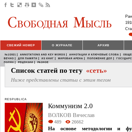
Ран
191
Ста
СВЕЖИЙ НОМЕР
О ЖУРНАЛЕ
АРХИВ
|
|
|
№1/2021
ANNOTATIONS AND KEY WORDS
АННОТАЦИИ И КЛЮЧЕВЫЕ СЛОВА
ОБЩЕ
|
|
|
|
|
ВЕЧНО
ДЛЯ ПАМЯТИ
ИЗ КНИГ
МИРОВАЯ АРЕНА
ПОЛОЖЕНИЕ ДЕЛ
ГОСУДАР
|
|
ПОЛЯХ
РЕЦЕНЗИИ
РАЗНОЕ
Список статей по тегу
«сеть»
Ниже представлены статьи с этим тегом
RESPUBLICA
Коммунизм 2.0
ВОЛКОВ Вячеслав
489
26662
На основе методологии и фу