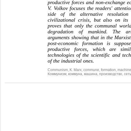
productive forces and non-exchange e
V. Volkov focuses the readers' attent
side of the alternative resolutio
civilizational crisis, but also on i
proves that only the communal world
degradation of mankind. The arti
arguments showing that in the Marxist 
post-economic formation is suppos
productive forces, which are simi
technologies of the scientific and tec
of the industrial ones.
Communism
,
K. Marx
,
commune
,
formation
,
machin
Коммунизм
,
коммуна
,
машина
,
производство
,
сет