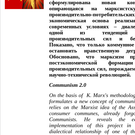
сформулирована новая кон
опирающаяся на марксистск
производительно-потребительс
экономическая основа реализ
современных условиях – диале
одной из тенденций по
производительных сил и без
Показано, что только коммунное
остановить нравственную дегр
Обосновано, что марксизм пр
постэкономической форма
производительных сил, порождае
научно-технической революцией.
Communism 2.0
On the basis of K. Marx's methodology
formulates a new concept of communis
relies on the Marxist idea of the As
consumer communes, already forgo
Communists. He reveals the e
implementation of this project in
dialectical relationship of one of t