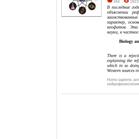
344
1923
В последние год
объяснении ре
заимствованны
характер, осно
неофитов. Эта 
науки, в частно
Biology an
There is a rejec
explaining the re
which in so doing
Western sources t
Homo sapiens
,
ан
нейрофизиологи