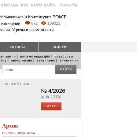
РЕКЛАМА
RSS
КАРТА САЙТА
КОНТАКТЫ
 большевиков и Конституция РСФСР
 извинения
972
109021
|
оссии. Угрозы и возможности
АВТОРЫ
ФОРУМ
|
|
АЯ ЗЕМЛЯ
ПИСЬМО РЕДАКЦИИ
ИСКУССТВО
|
|
|
ОТИВ
ОБРАЗ ЖИЗНИ
БУКВАЛЬНО
ЗАМЕТКИ НА
НАЙТИ
СВЕЖИЙ НОМЕР
№ 4/2026
Май / 2026
ЧИТАТЬ
Архив
ВЫПУСК ЖУРНАЛА