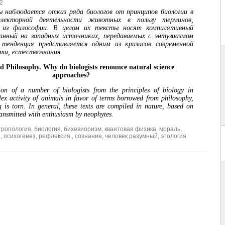
2
ы наблюдается отказ ряда биологов от принципов биологии в
флекторной деятельности животных в пользу терминов,
х из философии. В целом их тексты носят компилятивный
ванный на западных источниках, передаваемых с энтузиазмом
тенденция представляется одним из кризисов современной
сти, естествознания.
d Philosophy. Why do biologists renounce natural science
approaches?
tion of a number of biologists from the principles of biology in
flex activity of animals in favor of terms borrowed from philosophy,
 is torn. In general, these texts are compiled in nature, based on
ransmitted with enthusiasm by neophytes.
тропология
,
биология
,
бихевиоризм
,
квантовая физика
,
мораль
,
я
,
психогенез
,
рефлексия.
,
сознание
,
человек разумный
,
этология