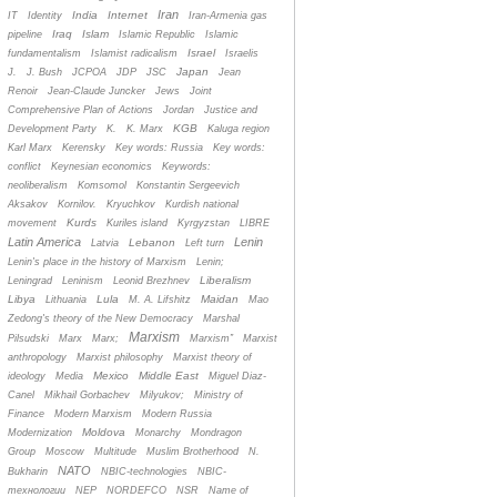
Iran
India
Internet
IT
Identity
Iran-Armenia gas
Iraq
Islam
pipeline
Islamic Republic
Islamic
Israel
fundamentalism
Islamist radicalism
Israelis
Japan
J.
J. Bush
JCPOA
JDP
JSC
Jean
Renoir
Jean-Claude Juncker
Jews
Joint
Comprehensive Plan of Actions
Jordan
Justice and
KGB
Development Party
K.
K. Marx
Kaluga region
Karl Marx
Kerensky
Key words: Russia
Key words:
conflict
Keynesian economics
Keywords:
neoliberalism
Komsomol
Konstantin Sergeevich
Aksakov
Kornilov.
Kryuchkov
Kurdish national
Kurds
movement
Kuriles island
Kyrgyzstan
LIBRE
Latin America
Lenin
Lebanon
Latvia
Left turn
Lenin's place in the history of Marxism
Lenin;
Liberalism
Leningrad
Leninism
Leonid Brezhnev
Libya
Lula
Maidan
Lithuania
M. A. Lifshitz
Mao
Zedong's theory of the New Democracy
Marshal
Marxism
Pilsudski
Marx
Marx;
Marxism”
Marxist
anthropology
Marxist philosophy
Marxist theory of
Mexico
Middle East
ideology
Media
Miguel Diaz-
Canel
Mikhail Gorbachev
Milyukov;
Ministry of
Finance
Modern Marxism
Modern Russia
Moldova
Modernization
Monarchy
Mondragon
Group
Moscow
Multitude
Muslim Brotherhood
N.
NATO
Bukharin
NBIC-technologies
NBIC-
технологии
NEP
NORDEFCO
NSR
Name of