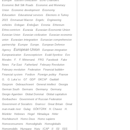
Europe
Eastern civilization
Echo Chambers
Economic Belt Silk Roads
Economic and Monetary
Economy
Union
Economic development
Education
Educational services
Elections in Turkey
2015
Emmanuel Macron
Engels;
Engineering
Erdoğan
vehicles
Erdogan
Estonia
Ethereum
Eurasia
Eurasian Economic Union
Ethno-centrism
Eurasian Union
Eurasian civilization
Eurasian economic
Eurasian integration
union
Euroasian comprehensive
Europe
partnership
Europe.
European Defence
European Union
Agency
European integration
Europeanization
Euroscepticism
Evald Ilyenkov
Evo
Morales
F.
F. Mitterrand.
FRG
Facebook
Fake
News
Far East
Fatherland
February Revolution
February revolution
Federation
Financial bubble»
Foreign policy
France
Financial system
Fordism
G.
G. Luka´sc
G7
GDP
GKChP
Gaddafi
Gasprom
Gebrauchswert
General intellect
Georgia
Germany
German South
Germans
Germany.
Giorgio Agamben
Global Dominat
Global capitalism
Gorbachev
Government of Russian Federation
Government of Socialists
Gramsci
Great Britain
Great
man-made river
Gulag
GÖKTÜRK
H. Chavez
H.
Himalaya
Münkler
Hebrews
Hegel
Hitler
Hochdeutsch
Homo Deus
Homo sapiens
Homoconsumens
Homodigitalis
Homoglobalis
Hungary
Homomobilis
Hutu
ICAP
II
ISI
ISIS