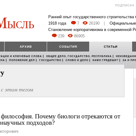
ПОДПИСКА
Ранний опыт государственного строительства
1918 года
7
26190
|
Официальные
Становление корпоративизма в современной Р
239
86905
АРХИВ
СОБЫТИЯ
СТАТЬИ
|
|
ТАЦИИ И КЛЮЧЕВЫЕ СЛОВА
ОБЩЕЕ ДЕЛО, ГОСУДАРСТВО, РЕСПУБЛИКА
НЕИЗВЕДАНН
|
|
|
|
|
ЕНА
ПОЛОЖЕНИЕ ДЕЛ
ГОСУДАРСТВО
СЛОВО И ДЕЛО
КАМО ГРЯДЕШИ?
ЗА И ПР
гу
с этим тегом
 философия. Почему биологи отрекаются от
онаучных подходов?
кторович