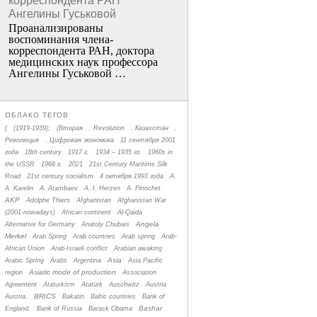
корреспондента РАН
Ангелины Гуськовой
Проанализированы
воспоминания члена­
корреспондента РАН, доктора
медицинских наук профессора
Ангелины Гуськовой …
ОБЛАКО ТЕГОВ
(
(1919-1939);
(Вторая
. Revolution
. Казахстан
.
Революция
. Цифровая экономика
11 сентября 2001
года
18th century
1917 г.
1934 – 1935 гг.
1960s in
the USSR
1968 г.
2021
21st Century Maritime Silk
Road
21st century socialism
4 октября 1993 года
A.
A. Karelin
A. Atambaev
A. I. Herzen
A. Pinochet
AKP
Adolphe Thiers
Afghanistan
Afghanistan War
(2001-nowadays)
African continent
Al-Qaida
Angela
Alternative for Germany
Anatoly Chubais
Merkel
Arab Spring
Arab countries
Arab spring
Arab-
African Union
Arab-Israeli conflict
Arabian awaking
Asia
Arabic Spring
Arabs
Argentina
Asia Pacific
Asiatic mode of production
region
Association
Agreement
Ataturkism
Atatürk
Auschwitz
Austria
BRICS
Austria.
Bakatin
Baltic countries
Bank of
Bashar
England.
Bank of Russia
Barack Obama