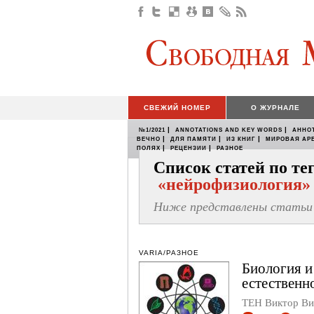
СВЕЖИЙ НОМЕР
О ЖУРНАЛЕ
|
|
№1/2021
ANNOTATIONS AND KEY WORDS
АННО
|
|
|
ВЕЧНО
ДЛЯ ПАМЯТИ
ИЗ КНИГ
МИРОВАЯ АР
|
|
ПОЛЯХ
РЕЦЕНЗИИ
РАЗНОЕ
Список статей по те
«нейрофизиология»
Ниже представлены статьи 
VARIA/РАЗНОЕ
Биология и
естественн
ТЕН Виктор Ви