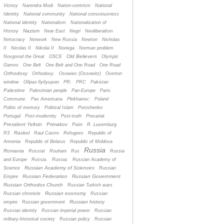
Victory
Narendra Modi
Nation-centrism
National
Identity
National community
National consciousness
National identity
Nationalism
Nationalization of
Nazism
History
Near East
Negri
Neoliberalism
Netocracy
Network
New Russia
Newton
Nicholas
II
Nicolas II
Nikolai II
Noriega
Norman problem
Old Believers
Novgorod the Great
OSCE
Olympic
Games
One Belt
One Belt and One Road
One Road
Orthodoxy
Orthodoxy.
Osowiec (Ossowitz)
Overton
window
Oбраз будущего
PR;
PRC
Pakistan
Palestine
Palestinian people
Pan-Europe
Paris
Commune.
Pax Americana
Plekhanov;
Poland
Politic of memory
Political Islam
Poroshenko
Portugal
Post-modernity
Post-truth
Precariat
President Yeltsin
Primakov
Putin
R. Luxemburg
Raskol
R3
Raul Castro
Refugees
Republic of
Armenia
Republic of Belarus
Republic of Moldova
Russia
Romania
Rosstat
Rouhani
Rus
Russia
and Europe
Russia.
Russia;
Russian Academy of
Russian Academy of Sciences
Science
Russian
Russian Federation
Russian Government
Empire
Russian Orthodox Church
Russian Turkish wars
Russian economy
Russian chronicle
Russian
Russian history
empire
Russian government
Russian identity
Russian imperial power
Russian
military-historical society
Russian policy
Russian