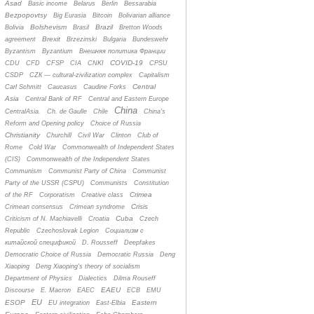
Asad
Basic income
Belarus
Berlin
Bessarabia
Bezpopovtsy
Big Eurasia
Bitcoin
Bolivarian alliance
Bolshevism
Brazil
Bolivia
Brasil
Bretton Woods
Brexit
agreement
Brzezinski
Bulgaria
Bundeswehr
Byzantism
Byzantium
Bнешняя политика Франции
COVID-19
CDU
CFD
CFSP
CIA
CNKI
CPSU
CSDP
CZК — cultural-zivilization complex
Capitalism
Central
Carl Schmitt
Caucasus
Caudine Forks
Asia
Central Bank of RF
Central and Eastern Europe
China
CentralAsia.
Ch. de Gaulle
Chile
China's
Reform and Opening policy
Choice of Russia
Christianity
Churchill
Civil War
Clinton
Club of
Rome
Cold War
Commonwealth of Independent States
(CIS)
Commonwealth of the Independent States
Communism
Communist Party of China
Communist
Party of the USSR (CSPU)
Communists
Constitution
Crimea
of the RF
Corporatism
Creative class
Crisis
Crimean consensus
Crimean syndrome
Cuba
Criticism of N. Machiavelli
Croatia
Czech
Republic
Czechoslovak Legion
Cоциализм с
китайской спецификой
D. Rousseff
Deepfakes
Democratic Choice of Russia
Democratic Russia
Deng
Xiaoping
Deng Xiaoping's theory of socialism
Department of Physics
Dialectics
Dilma Rouseff
EAEU
Discourse
E. Macron
EAEC
ECB
EMU
EU
ESOP
Eastern
EU integration
East-Elbia