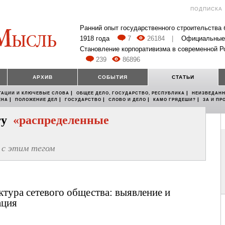
ПОДПИСКА
Ранний опыт государственного строительства
1918 года
7
26184
|
Официальные
Становление корпоративизма в современной Р
239
86896
АРХИВ
СОБЫТИЯ
СТАТЬИ
|
|
ТАЦИИ И КЛЮЧЕВЫЕ СЛОВА
ОБЩЕЕ ДЕЛО, ГОСУДАРСТВО, РЕСПУБЛИКА
НЕИЗВЕДАНН
|
|
|
|
|
ЕНА
ПОЛОЖЕНИЕ ДЕЛ
ГОСУДАРСТВО
СЛОВО И ДЕЛО
КАМО ГРЯДЕШИ?
ЗА И ПР
егу
«распределенные
с этим тегом
тура сетевого общества: выявление и
ация