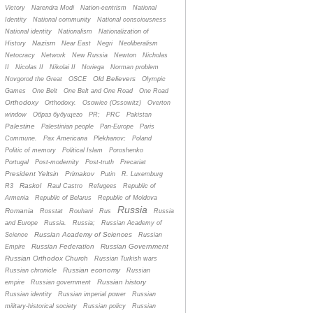
Victory
Narendra Modi
Nation-centrism
National
Identity
National community
National consciousness
National identity
Nationalism
Nationalization of
Nazism
History
Near East
Negri
Neoliberalism
Netocracy
Network
New Russia
Newton
Nicholas
II
Nicolas II
Nikolai II
Noriega
Norman problem
Old Believers
Novgorod the Great
OSCE
Olympic
Games
One Belt
One Belt and One Road
One Road
Orthodoxy
Orthodoxy.
Osowiec (Ossowitz)
Overton
window
Oбраз будущего
PR;
PRC
Pakistan
Palestine
Palestinian people
Pan-Europe
Paris
Commune.
Pax Americana
Plekhanov;
Poland
Politic of memory
Political Islam
Poroshenko
Portugal
Post-modernity
Post-truth
Precariat
President Yeltsin
Primakov
Putin
R. Luxemburg
Raskol
R3
Raul Castro
Refugees
Republic of
Armenia
Republic of Belarus
Republic of Moldova
Russia
Romania
Rosstat
Rouhani
Rus
Russia
and Europe
Russia.
Russia;
Russian Academy of
Russian Academy of Sciences
Science
Russian
Russian Federation
Russian Government
Empire
Russian Orthodox Church
Russian Turkish wars
Russian economy
Russian chronicle
Russian
Russian history
empire
Russian government
Russian identity
Russian imperial power
Russian
military-historical society
Russian policy
Russian