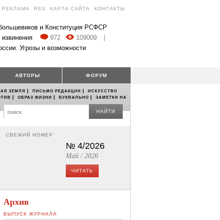
РЕКЛАМА
RSS
КАРТА САЙТА
КОНТАКТЫ
 большевиков и Конституция РСФСР
 извинения
972
109009
|
оссии. Угрозы и возможности
АВТОРЫ
ФОРУМ
|
|
АЯ ЗЕМЛЯ
ПИСЬМО РЕДАКЦИИ
ИСКУССТВО
|
|
|
ОТИВ
ОБРАЗ ЖИЗНИ
БУКВАЛЬНО
ЗАМЕТКИ НА
НАЙТИ
СВЕЖИЙ НОМЕР
№ 4/2026
Май / 2026
ЧИТАТЬ
Архив
ВЫПУСК ЖУРНАЛА