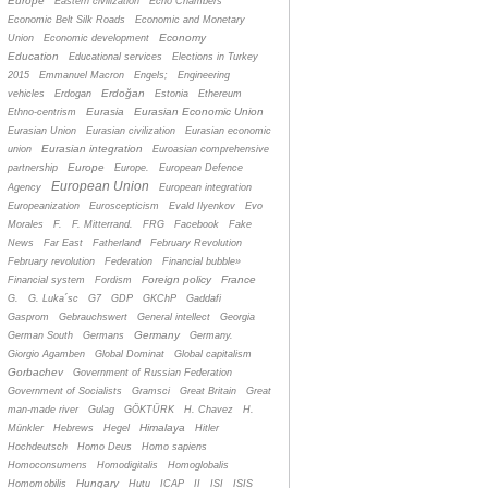
Europe
Eastern civilization
Echo Chambers
Economic Belt Silk Roads
Economic and Monetary
Economy
Union
Economic development
Education
Educational services
Elections in Turkey
2015
Emmanuel Macron
Engels;
Engineering
Erdoğan
vehicles
Erdogan
Estonia
Ethereum
Eurasia
Eurasian Economic Union
Ethno-centrism
Eurasian Union
Eurasian civilization
Eurasian economic
Eurasian integration
union
Euroasian comprehensive
Europe
partnership
Europe.
European Defence
European Union
Agency
European integration
Europeanization
Euroscepticism
Evald Ilyenkov
Evo
Morales
F.
F. Mitterrand.
FRG
Facebook
Fake
News
Far East
Fatherland
February Revolution
February revolution
Federation
Financial bubble»
Foreign policy
France
Financial system
Fordism
G.
G. Luka´sc
G7
GDP
GKChP
Gaddafi
Gasprom
Gebrauchswert
General intellect
Georgia
Germany
German South
Germans
Germany.
Giorgio Agamben
Global Dominat
Global capitalism
Gorbachev
Government of Russian Federation
Government of Socialists
Gramsci
Great Britain
Great
man-made river
Gulag
GÖKTÜRK
H. Chavez
H.
Himalaya
Münkler
Hebrews
Hegel
Hitler
Hochdeutsch
Homo Deus
Homo sapiens
Homoconsumens
Homodigitalis
Homoglobalis
Hungary
Homomobilis
Hutu
ICAP
II
ISI
ISIS