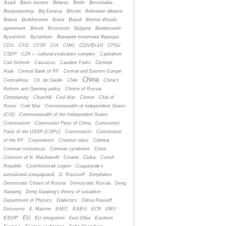
Asad
Basic income
Belarus
Berlin
Bessarabia
Bezpopovtsy
Big Eurasia
Bitcoin
Bolivarian alliance
Bolshevism
Brazil
Bolivia
Brasil
Bretton Woods
Brexit
agreement
Brzezinski
Bulgaria
Bundeswehr
Byzantism
Byzantium
Bнешняя политика Франции
COVID-19
CDU
CFD
CFSP
CIA
CNKI
CPSU
CSDP
CZК — cultural-zivilization complex
Capitalism
Central
Carl Schmitt
Caucasus
Caudine Forks
Asia
Central Bank of RF
Central and Eastern Europe
China
CentralAsia.
Ch. de Gaulle
Chile
China's
Reform and Opening policy
Choice of Russia
Christianity
Churchill
Civil War
Clinton
Club of
Rome
Cold War
Commonwealth of Independent States
(CIS)
Commonwealth of the Independent States
Communism
Communist Party of China
Communist
Party of the USSR (CSPU)
Communists
Constitution
Crimea
of the RF
Corporatism
Creative class
Crisis
Crimean consensus
Crimean syndrome
Cuba
Criticism of N. Machiavelli
Croatia
Czech
Republic
Czechoslovak Legion
Cоциализм с
китайской спецификой
D. Rousseff
Deepfakes
Democratic Choice of Russia
Democratic Russia
Deng
Xiaoping
Deng Xiaoping's theory of socialism
Department of Physics
Dialectics
Dilma Rouseff
EAEU
Discourse
E. Macron
EAEC
ECB
EMU
EU
ESOP
Eastern
EU integration
East-Elbia