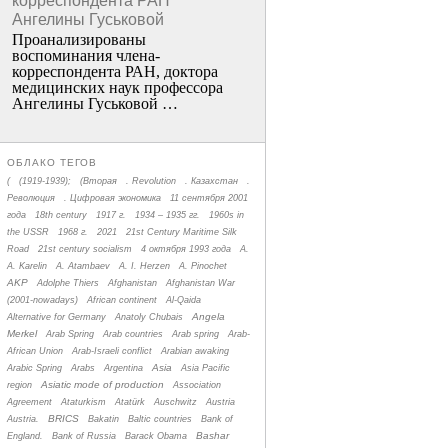
корреспондента РАН
Ангелины Гуськовой
Проанализированы
воспоминания члена­
корреспондента РАН, доктора
медицинских наук профессора
Ангелины Гуськовой …
ОБЛАКО ТЕГОВ
(
(1919-1939);
(Вторая
. Revolution
. Казахстан
.
Революция
. Цифровая экономика
11 сентября 2001
года
18th century
1917 г.
1934 – 1935 гг.
1960s in
the USSR
1968 г.
2021
21st Century Maritime Silk
Road
21st century socialism
4 октября 1993 года
A.
A. Karelin
A. Atambaev
A. I. Herzen
A. Pinochet
AKP
Adolphe Thiers
Afghanistan
Afghanistan War
(2001-nowadays)
African continent
Al-Qaida
Angela
Alternative for Germany
Anatoly Chubais
Merkel
Arab Spring
Arab countries
Arab spring
Arab-
African Union
Arab-Israeli conflict
Arabian awaking
Asia
Arabic Spring
Arabs
Argentina
Asia Pacific
Asiatic mode of production
region
Association
Agreement
Ataturkism
Atatürk
Auschwitz
Austria
BRICS
Austria.
Bakatin
Baltic countries
Bank of
Bashar
England.
Bank of Russia
Barack Obama