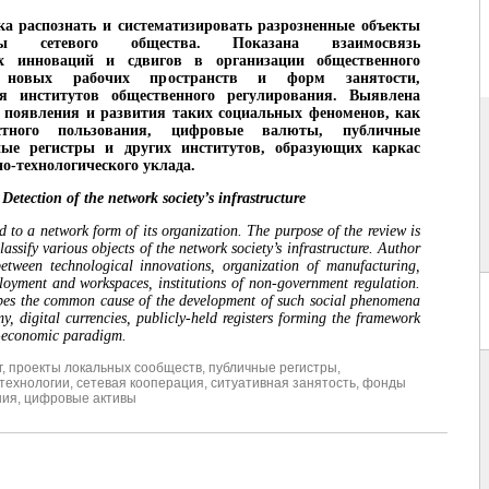
а распознать и систематизировать разрозненные объекты
уры сетевого общества. Показана взаимосвязь
их инноваций и сдвигов в организации общественного
, новых рабочих пространств и форм занятости,
 институтов общественного регулирования. Выявлена
 появления и развития таких социальных феноменов, как
тного пользования, цифровые валюты, публичные
нные регистры и других институтов, образующих каркас
но-технологического уклада.
Detection of the network society’s infrastructure
d to a network form of its organization. The purpose of the review is
lassify various objects of the network society’s infrastructure. Author
etween technological innovations, organization of manufacturing,
oyment and workspaces, institutions of non-government regulation.
ibes the common cause of the development of such social phenomena
y, digital currencies, publicly-held registers forming the framework
o-economic paradigm.
г
,
проекты локальных сообществ
,
публичные регистры
,
технологии
,
сетевая кооперация
,
ситуативная занятость
,
фонды
ния
,
цифровые активы