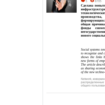
5
8705
Сделана попытк
инфраструкт
технологическ
производства
формирующихся
общая причина
фонды совмес
негосударстве
нового социаль
Social systems ten
to recognize and c
shows the links b
new forms of empl
The article descr
as sharing econom
of the new techn
Network
,
коворкин
распределенные 
общего пользова