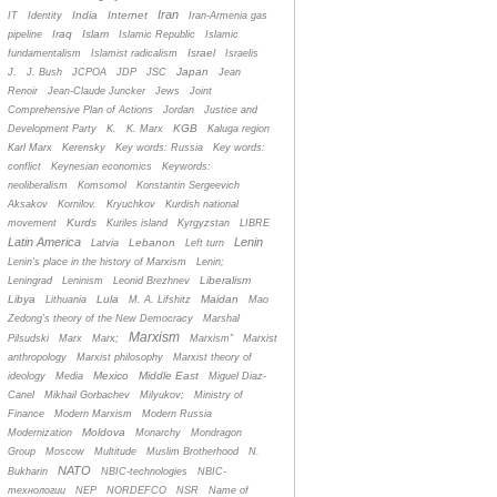
Iran
India
Internet
IT
Identity
Iran-Armenia gas
Iraq
Islam
pipeline
Islamic Republic
Islamic
Israel
fundamentalism
Islamist radicalism
Israelis
Japan
J.
J. Bush
JCPOA
JDP
JSC
Jean
Renoir
Jean-Claude Juncker
Jews
Joint
Comprehensive Plan of Actions
Jordan
Justice and
KGB
Development Party
K.
K. Marx
Kaluga region
Karl Marx
Kerensky
Key words: Russia
Key words:
conflict
Keynesian economics
Keywords:
neoliberalism
Komsomol
Konstantin Sergeevich
Aksakov
Kornilov.
Kryuchkov
Kurdish national
Kurds
movement
Kuriles island
Kyrgyzstan
LIBRE
Latin America
Lenin
Lebanon
Latvia
Left turn
Lenin's place in the history of Marxism
Lenin;
Liberalism
Leningrad
Leninism
Leonid Brezhnev
Libya
Lula
Maidan
Lithuania
M. A. Lifshitz
Mao
Zedong's theory of the New Democracy
Marshal
Marxism
Pilsudski
Marx
Marx;
Marxism”
Marxist
anthropology
Marxist philosophy
Marxist theory of
Mexico
Middle East
ideology
Media
Miguel Diaz-
Canel
Mikhail Gorbachev
Milyukov;
Ministry of
Finance
Modern Marxism
Modern Russia
Moldova
Modernization
Monarchy
Mondragon
Group
Moscow
Multitude
Muslim Brotherhood
N.
NATO
Bukharin
NBIC-technologies
NBIC-
технологии
NEP
NORDEFCO
NSR
Name of