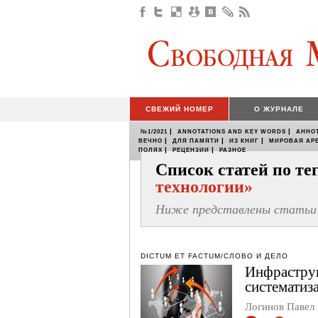
СВЕЖИЙ НОМЕР
О ЖУРНАЛЕ
|
|
№1/2021
ANNOTATIONS AND KEY WORDS
АННО
|
|
|
ВЕЧНО
ДЛЯ ПАМЯТИ
ИЗ КНИГ
МИРОВАЯ АР
|
|
ПОЛЯХ
РЕЦЕНЗИИ
РАЗНОЕ
Список статей по т
технологии»
Ниже представлены статьи 
DICTUM ET FACTUM/СЛОВО И ДЕЛО
Инфраструк
систематиз
Логинов Павел