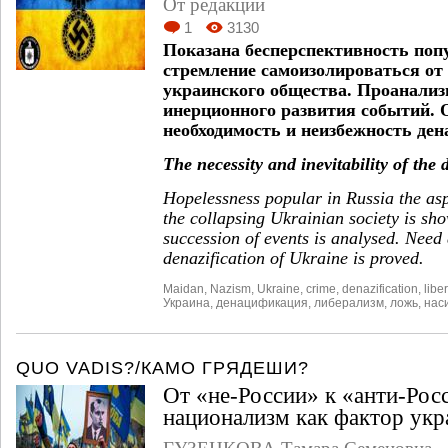
От редакции
1
3130
Показана бесперспективность поп
стремление самоизолироваться о
украинского общества. Проанализ
инерционного развития событий. 
необходимость и неизбежность де
The necessity and inevitability of the
Hopelessness popular in Russia the aspi
the collapsing Ukrainian society is sho
succession of events is analysed. Need 
denazification of Ukraine is proved.
Maidan
,
Nazism
,
Ukraine
,
crime
,
denazification
,
libe
Украина
,
денацификация
,
либерализм
,
ложь
,
нас
QUO VADIS?/КАМО ГРЯДЕШИ?
От «не-России» к «анти-Рос
национализм как фактор укр