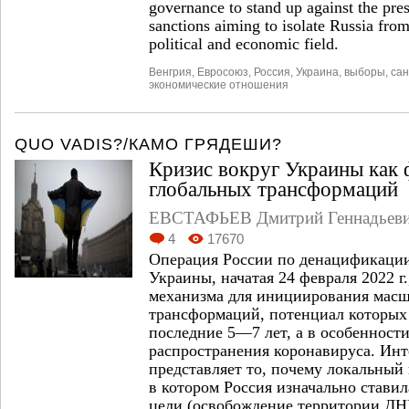
governance to stand up against the pre
sanctions aiming to isolate Russia from 
political and economic field.
Венгрия
,
Евросоюз
,
Россия
,
Украина
,
выборы
,
сан
экономические отношения
QUO VADIS?/КАМО ГРЯДЕШИ?
Кризис вокруг Украины как 
глобальных трансформаций
ЕВСТАФЬЕВ Дмитрий Геннадьев
4
17670
Операция России по денацификаци
Украины, начатая 24 февраля 2022 г.
механизма для инициирования мас
трансформаций, потенциал которых
последние 5—7 лет, а в особенност
распространения коронавируса. Инт
представляет то, почему локальный 
в котором Россия изначально стави
цели (освобождение территории ДН