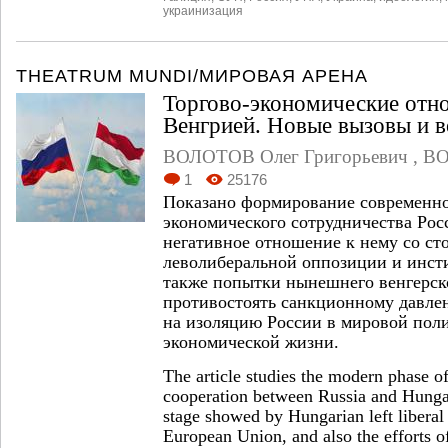
украинизация
THEATRUM MUNDI/МИРОВАЯ АРЕНА
Торгово-экономические отн
Венгрией. Новые вызовы и 
ВОЛОТОВ Олег Григорьевич
,
ВО
1
25176
Показано формирование современног
экономического сотрудничества Рос
негативное отношение к нему со ст
леволиберальной оппозиции и инсти
также попытки нынешнего венгерск
противостоять санкционному давле
на изоляцию России в мировой пол
экономической жизни.
The article studies the modern phase o
cooperation between Russia and Hungary
stage showed by Hungarian left liberal 
European Union, and also the efforts 