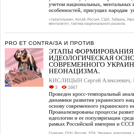
учетом национальных, ментальных 
особенностей, присущих народам у
«треугольник»
,
Китай
,
Россия
,
США
,
Тайвань
,
Укр
менталитет
,
тактика национального раскола.
PRO ET CONTRA/ЗА И ПРОТИВ
ЭТАПЫ ФОРМИРОВАНИЯ
ИДЕОЛОГИЧЕСКАЯ ОСН
СОВРЕМЕННОГО УКРАИ
НЕОНАЦИЗМА.
КИСЛИЦЫН Сергей Алексеевич
,
3
1667
Проведен кросс-темпоральный анал
динамики развития украинского нац
основу современного украинского н
Проанализированы процессы развит
идеологии и ее популяризации сред
рамках Российской империи и ССС
Галиция
,
ОУН
,
Россия
,
УПА
,
Украина
,
идеология
,