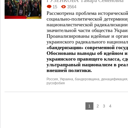
ГУЗЕНКОВА Тамара Семеновна
15
3564
Рассмотрена проблема исторической
социально-политической детермини
националистической радикализации
значительной части общества Украи
Проанализированы идейные и орга
украинского радикального национал
«бандеризации» современной госу
Обоснованы выводы об идейном и
украинского правящего класса, сд
ультраправый национализм в реал
внешней политики.
Россия
,
Украина
,
бандеровщина
,
денацификация
русофобия
1
2
3
4