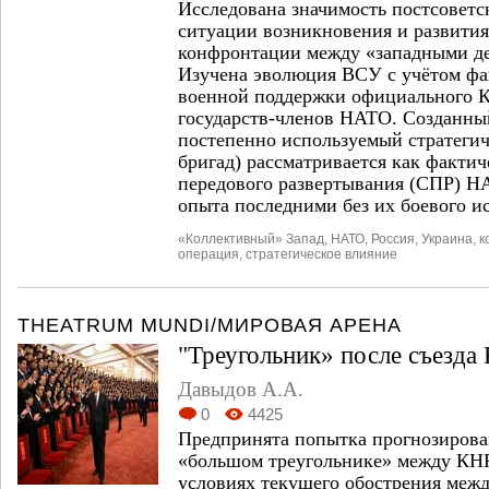
Исследована значимость постсоветс
ситуации возникновения и развити
конфронтации между «западными д
Изучена эволюция ВСУ с учётом фа
военной поддержки официального К
государств-членов НАТО. Созданный 
постепенно используемый стратегич
бригад) рассматривается как факти
передового развертывания (СПР) Н
опыта последними без их боевого и
«Коллективный» Запад
,
НАТО
,
Россия
,
Украина
,
к
операция
,
стратегическое влияние
THEATRUM MUNDI/МИРОВАЯ АРЕНА
"Треугольник» после съезда
Давыдов А.А.
0
4425
Предпринята попытка прогнозиров
«большом треугольнике» между КН
условиях текущего обострения межд