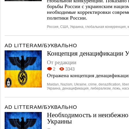
глобальной конкуренции. Показано 
борьбы России с украинским нациз
необходимые корректировки соврем
политики России.
Россия
,
США
,
Украина
,
глобальная конкуренция
,
AD LITTERAM/БУКВАЛЬНО
Концепция денацификации 
От редакции
2
3343
Отражена концепция денацификаци
Maidan
,
Nazism
,
Ukraine
,
crime
,
denazification
,
libe
Украина
,
денацификация
,
либерализм
,
ложь
,
нас
AD LITTERAM/БУКВАЛЬНО
Необходимость и неизбежно
Украины