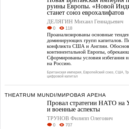
руины Европы. «Новой Инд
станет союз еврохалифатов
ДЕЛЯГИН Михаил Геннадьевич
0
118
Проанализированы основные тенден
доминирующих групп капиталов. По
конфликта США и Англии. Обоснова
континентальной Европы, обрекающ
Сформированы условия избегания 
на Россию.
Британская империя
,
Европейский союз
,
США
,
Тр
цифровой капитал
THEATRUM MUNDI/МИРОВАЯ АРЕНА
Провал стратегии НАТО на 
и военные аспекты
ТРУНОВ Филипп Олегович
0
707