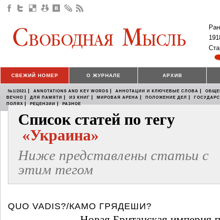
Ран
191
Ста
СВЕЖИЙ НОМЕР
О ЖУРНАЛЕ
АРХИВ
|
|
|
№1/2021
ANNOTATIONS AND KEY WORDS
АННОТАЦИИ И КЛЮЧЕВЫЕ СЛОВА
ОБЩЕ
|
|
|
|
|
ВЕЧНО
ДЛЯ ПАМЯТИ
ИЗ КНИГ
МИРОВАЯ АРЕНА
ПОЛОЖЕНИЕ ДЕЛ
ГОСУДАР
|
|
ПОЛЯХ
РЕЦЕНЗИИ
РАЗНОЕ
Список статей по тегу
«Украина»
Ниже представлены статьи с
этим тегом
QUO VADIS?/КАМО ГРЯДЕШИ?
Новая Британская империя п