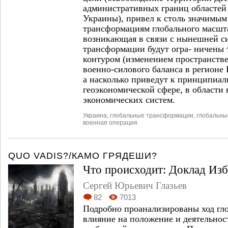
административных границ областей
Украины), привел к столь значимым
трансформациям глобального масшта
возникающая в связи с нынешней с
трансформации будут огра- ничены 
контуром (изменением пространстве
военно-силового баланса в регионе 
а насколько приведут к принципиа
геоэкономической сфере, в области
экономических систем.
Украина
,
глобальные трансформации
,
глобальны
военная операция
QUO VADIS?/КАМО ГРЯДЕШИ?
Что происходит: Доклад Из
Сергей Юрьевич Глазьев
82
7013
Подробно проанализированы ход гло
влияние на положение и деятельнос