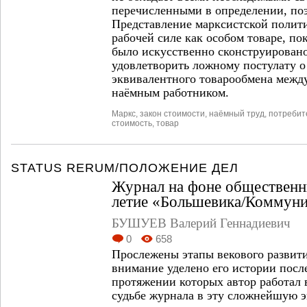
перечисленными в определении, поэ
Представление марксистской полит
рабочей силе как особом товаре, п
было искусственно сконструирован
удовлетворить ложному постулату 
эквивалентного товарообмена межд
наёмным работником.
Маркс
,
закон стоимости
,
наёмный труд
,
потребит
стоимость
,
товар
STATUS RERUM/ПОЛОЖЕНИЕ ДЕЛ
Журнал на фоне общественн
летие «Большевика/Коммуни
БУШУЕВ Валерий Геннадиевич
0
658
Прослежены этапы векового развит
внимание уделено его истории после
протяжении которых автор работал 
судьбе журнала в эту сложнейшую 