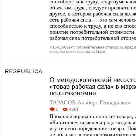
способности к труду, подразумевающ
объектом труда, следует признать н
другое, в котором рабочая сила явля
есть рабочая сила — это сам челов
способностью к труду, а не его спос
понятие потребительной стоимости 
рабочая сила потребительной стоимо
Маркс
,
объект
,
потребительная стоимость
,
предм
средства производства
,
субъект
RESPUBLICA
О методологической несост
«товар рабочая сила» в марк
политэкономии
ТАРАСОВ Альберт Геннадьевич
0
4361
Проанализировано понятие товара,
«Капитале», выявлена родо-видовая
и уточнено определение товара. Пок
не обладает всеми необходимыми св