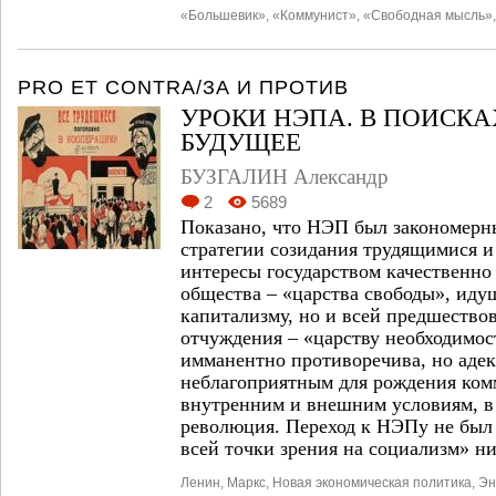
«Большевик»
,
«Коммунист»
,
«Свободная мысль»
PRO ET CONTRA/ЗА И ПРОТИВ
УРОКИ НЭПА. В ПОИСКА
БУДУЩЕЕ
БУЗГАЛИН Александр
2
5689
Показано, что НЭП был закономерн
стратегии созидания трудящимися 
интересы государством качественно
общества – «царства свободы», идущ
капитализму, но и всей предшество
отчуждения – «царству необходимос
имманентно противоречива, но адек
неблагоприятным для рождения ком
внутренним и внешним условиям, в
революция. Переход к НЭПу не был
всей точки зрения на социализм» н
Ленин
,
Маркс
,
Новая экономическая политика
,
Эн