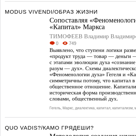
MODUS VIVENDI/ОБРАЗ ЖИЗНИ
Сопоставляя «Феноменологи
«Капитал» Маркса
ТИМОФЕЕВ Владимир Владимир
0
749
Выявлено, что ступени логики разв
«продукт труда — товар — деньги 
с этапами эволюции духа «сознани
разум — дух». Схемы диалектическ
«Феноменологии духа» Гегеля и «К
симметричны потому, что капитал в с
общественное отношение. Капитали
историческая форма производстве
словами, общественный дух.
Гегель
,
Маркс
,
диалектика
,
капитал
,
капитализм
,
QUO VADIS?/КАМО ГРЯДЕШИ?