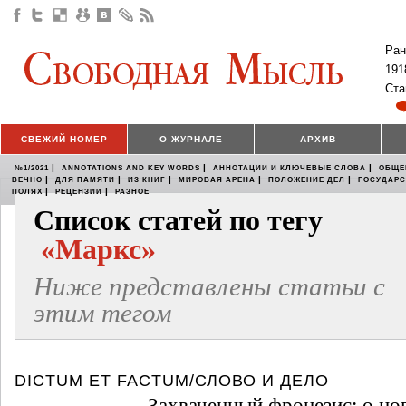
Ран
191
Ста
СВЕЖИЙ НОМЕР
О ЖУРНАЛЕ
АРХИВ
|
|
|
№1/2021
ANNOTATIONS AND KEY WORDS
АННОТАЦИИ И КЛЮЧЕВЫЕ СЛОВА
ОБЩЕ
|
|
|
|
|
ВЕЧНО
ДЛЯ ПАМЯТИ
ИЗ КНИГ
МИРОВАЯ АРЕНА
ПОЛОЖЕНИЕ ДЕЛ
ГОСУДАР
|
|
ПОЛЯХ
РЕЦЕНЗИИ
РАЗНОЕ
Список статей по тегу
«Маркс»
Ниже представлены статьи с
этим тегом
DICTUM ET FACTUM/СЛОВО И ДЕЛО
Захваченный фронезис: о н