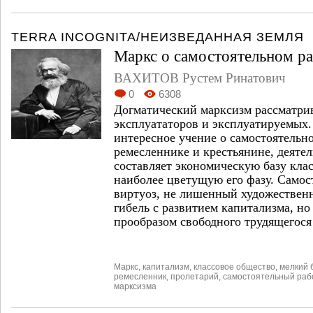
TERRA INCOGNITA/НЕИЗВЕДАННАЯ ЗЕМЛЯ
Маркс о самостоятельном р
ВАХИТОВ Рустем Ринатович
0
6308
Догматический марксизм рассматри
эксплуататоров и эксплуатируемых.
интересное учение о самостоятельн
ремесленнике и крестьянине, деяте
составляет экономическую базу кла
наиболее цветущую его фазу. Самос
виртуоз, не лишенный художественн
гибель с развитием капитализма, но
прообразом свободного трудящегос
Маркс
,
капитализм
,
классовое общество
,
мелкий 
ремесленник
,
пролетарий
,
самостоятельный раб
марксизма