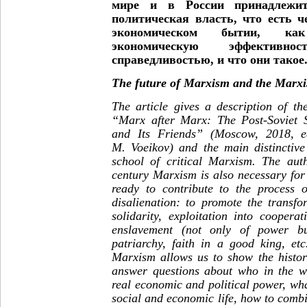
мире и в России принадлежит
политическая власть, что есть ч
экономическом бытии, ка
экономическую эффективн
справедливостью, и что они такое
The future of Marxism and the Marxi
The article gives a description of t
“Marx after Marx: The Post-Soviet S
and Its Friends” (Moscow, 2018, e
M. Voeikov) and the main distinctive 
school of critical Marxism. The aut
century Marxism is also necessary for
ready to contribute to the process 
disalienation: to promote the transfo
solidarity, exploitation into cooperati
enslavement (not only of power bu
patriarchy, faith in a good king, et
Marxism allows us to show the histori
answer questions about who in the w
real economic and political power, wh
social and economic life, how to comb