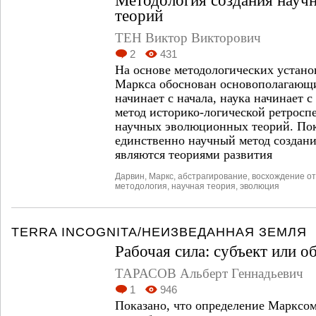
Методология создания нау
теорий
ТЕН Виктор Викторович
2
431
На основе методологических устано
Маркса обоснован основополагающ
начинает с начала, наука начинает 
метод историко-логической ретросп
научных эволюционных теорий. Пока
единственно научный метод создания
являются теориями развития
Дарвин
,
Маркс
,
абстрагирование
,
восхождение от
методология
,
научная теория
,
эволюция
TERRA INCOGNITA/НЕИЗВЕДАННАЯ ЗЕМЛЯ
Рабочая сила: субъект или о
ТАРАСОВ Альберт Геннадьевич
1
946
Показано, что определение Марксом