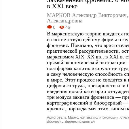
в XXI веке
МАРКОВ Александр Викторович
Александровна
0
46
В марксистскую теорию вводится по
и соответствующей ему формы отч
фронезис. Показано, что аристотеле
практической рассудительности, ос
марксизмом XIX–XX вв., в XXI в. с
прямой экономической экстракции.
платформы капитализируют не труд 
а саму человеческую способность с
в мире. Этот процесс не сводится 
цифрового труда, прекарности или 
введения новой категории отчужде
три модуса захвата фронезиса — пр
картографический и биосферный —
кризиса, порождаемая этим типом н
Аристотель
,
Маркс
,
критика политэкономии
,
отчу
фронезис
,
фронезис­капитал