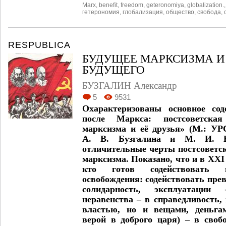
Marx
,
benefit
,
freedom
,
geteronomiya
,
globalization.
гетерономия
,
глобализация
,
общество
,
свобода
,
RESPUBLICA
БУДУЩЕЕ МАРКСИЗМА И
БУДУЩЕГО
БУЗГАЛИН Александр
5
9531
Охарактеризованы основное со
после Маркса: постсоветска
марксизма и её друзья» (М.: УР
А. В. Бузгалина и М. И. В
отличительные черты постсоветс
марксизма. Показано, что и в XXI
кто готов содействовать п
освобождения: содействовать пр
солидарность, эксплуатации
неравенства – в справедливость,
властью, но и вещами, деньгам
верой в доброго царя) – в своб