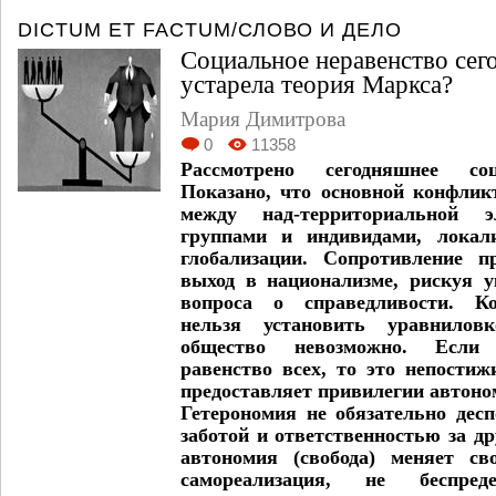
DICTUM ET FACTUM/СЛОВО И ДЕЛО
Социальное неравенство сег
устарела теория Маркса?
Мария Димитрова
0
11358
Рассмотрено сегодняшнее соц
Показано, что основной конфлик
между над-территориальной 
группами и индивидами, локал
глобализации. Сопротивление п
выход в национализме, рискуя у
вопроса о справедливости. Ко
нельзя установить уравниловк
общество невозможно. Если
равенство всех, то это непости
предоставляет привилегии автоном
Гетерономия не обязательно дес
заботой и ответственностью за др
автономия (свобода) меняет с
самореализация, не беспр