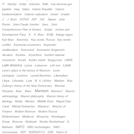
Iran
India
Internet
IT
Identity
Iran-Armenia gas
Iraq
Islam
pipeline
Islamic Republic
Islamic
Israel
fundamentalism
Islamist radicalism
Israelis
Japan
J.
J. Bush
JCPOA
JDP
JSC
Jean
Renoir
Jean-Claude Juncker
Jews
Joint
Comprehensive Plan of Actions
Jordan
Justice and
KGB
Development Party
K.
K. Marx
Kaluga region
Karl Marx
Kerensky
Key words: Russia
Key words:
conflict
Keynesian economics
Keywords:
neoliberalism
Komsomol
Konstantin Sergeevich
Aksakov
Kornilov.
Kryuchkov
Kurdish national
Kurds
movement
Kuriles island
Kyrgyzstan
LIBRE
Latin America
Lenin
Lebanon
Latvia
Left turn
Lenin's place in the history of Marxism
Lenin;
Liberalism
Leningrad
Leninism
Leonid Brezhnev
Libya
Lula
Maidan
Lithuania
M. A. Lifshitz
Mao
Zedong's theory of the New Democracy
Marshal
Marxism
Pilsudski
Marx
Marx;
Marxism”
Marxist
anthropology
Marxist philosophy
Marxist theory of
Mexico
Middle East
ideology
Media
Miguel Diaz-
Canel
Mikhail Gorbachev
Milyukov;
Ministry of
Finance
Modern Marxism
Modern Russia
Moldova
Modernization
Monarchy
Mondragon
Group
Moscow
Multitude
Muslim Brotherhood
N.
NATO
Bukharin
NBIC-technologies
NBIC-
технологии
NEP
NORDEFCO
NSR
Name of