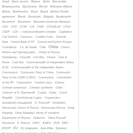
Asad
Basic income
Belarus
Berlin
Bessarabia
Bezpopovtsy
Big Eurasia
Bitcoin
Bolivarian alliance
Bolshevism
Brazil
Bolivia
Brasil
Bretton Woods
Brexit
agreement
Brzezinski
Bulgaria
Bundeswehr
Byzantism
Byzantium
Bнешняя политика Франции
COVID-19
CDU
CFD
CFSP
CIA
CNKI
CPSU
CSDP
CZК — cultural-zivilization complex
Capitalism
Central
Carl Schmitt
Caucasus
Caudine Forks
Asia
Central Bank of RF
Central and Eastern Europe
China
CentralAsia.
Ch. de Gaulle
Chile
China's
Reform and Opening policy
Choice of Russia
Christianity
Churchill
Civil War
Clinton
Club of
Rome
Cold War
Commonwealth of Independent States
(CIS)
Commonwealth of the Independent States
Communism
Communist Party of China
Communist
Party of the USSR (CSPU)
Communists
Constitution
Crimea
of the RF
Corporatism
Creative class
Crisis
Crimean consensus
Crimean syndrome
Cuba
Criticism of N. Machiavelli
Croatia
Czech
Republic
Czechoslovak Legion
Cоциализм с
китайской спецификой
D. Rousseff
Deepfakes
Democratic Choice of Russia
Democratic Russia
Deng
Xiaoping
Deng Xiaoping's theory of socialism
Department of Physics
Dialectics
Dilma Rouseff
EAEU
Discourse
E. Macron
EAEC
ECB
EMU
EU
ESOP
Eastern
EU integration
East-Elbia