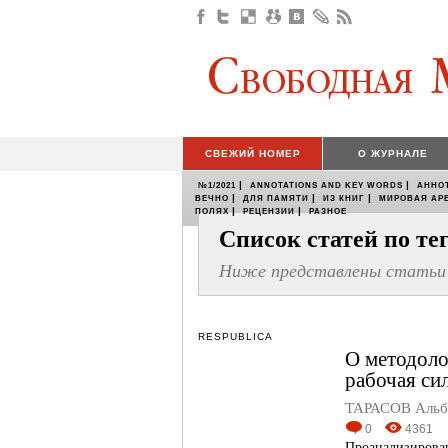
СВЕЖИЙ НОМЕР
О ЖУРНАЛЕ
|
|
№1/2021
ANNOTATIONS AND KEY WORDS
АННО
|
|
|
ВЕЧНО
ДЛЯ ПАМЯТИ
ИЗ КНИГ
МИРОВАЯ АР
|
|
ПОЛЯХ
РЕЦЕНЗИИ
РАЗНОЕ
Список статей по т
Ниже представлены статьи 
RESPUBLICA
О методоло
рабочая си
ТАРАСОВ Альбе
0
4361
Проанализирован