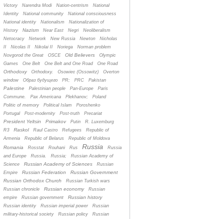
Victory
Narendra Modi
Nation-centrism
National
Identity
National community
National consciousness
National identity
Nationalism
Nationalization of
Nazism
History
Near East
Negri
Neoliberalism
Netocracy
Network
New Russia
Newton
Nicholas
II
Nicolas II
Nikolai II
Noriega
Norman problem
Old Believers
Novgorod the Great
OSCE
Olympic
Games
One Belt
One Belt and One Road
One Road
Orthodoxy
Orthodoxy.
Osowiec (Ossowitz)
Overton
window
Oбраз будущего
PR;
PRC
Pakistan
Palestine
Palestinian people
Pan-Europe
Paris
Commune.
Pax Americana
Plekhanov;
Poland
Politic of memory
Political Islam
Poroshenko
Portugal
Post-modernity
Post-truth
Precariat
President Yeltsin
Primakov
Putin
R. Luxemburg
Raskol
R3
Raul Castro
Refugees
Republic of
Armenia
Republic of Belarus
Republic of Moldova
Russia
Romania
Rosstat
Rouhani
Rus
Russia
and Europe
Russia.
Russia;
Russian Academy of
Russian Academy of Sciences
Science
Russian
Russian Federation
Russian Government
Empire
Russian Orthodox Church
Russian Turkish wars
Russian economy
Russian chronicle
Russian
Russian history
empire
Russian government
Russian identity
Russian imperial power
Russian
military-historical society
Russian policy
Russian