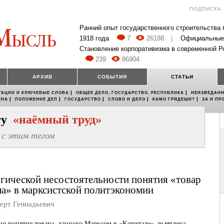
ПОДПИСКА
Ранний опыт государственного строительства
1918 года
7
26188
|
Официальные
Становление корпоративизма в современной Р
239
86904
АРХИВ
СОБЫТИЯ
СТАТЬИ
|
|
ТАЦИИ И КЛЮЧЕВЫЕ СЛОВА
ОБЩЕЕ ДЕЛО, ГОСУДАРСТВО, РЕСПУБЛИКА
НЕИЗВЕДАНН
|
|
|
|
|
ЕНА
ПОЛОЖЕНИЕ ДЕЛ
ГОСУДАРСТВО
СЛОВО И ДЕЛО
КАМО ГРЯДЕШИ?
ЗА И ПР
егу
«наёмный труд»
с этим тегом
гической несостоятельности понятия «товар
ла» в марксистской политэкономии
рт Геннадьевич
о понятие товара, данного Марксом в «Капитале», выявлена