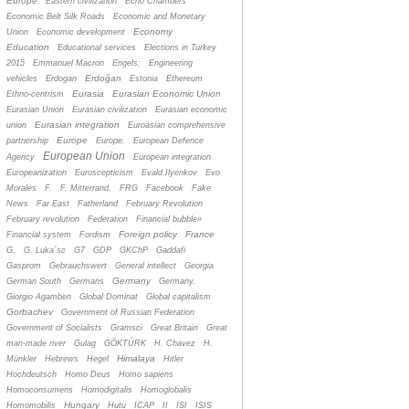
Europe
Eastern civilization
Echo Chambers
Economic Belt Silk Roads
Economic and Monetary
Economy
Union
Economic development
Education
Educational services
Elections in Turkey
2015
Emmanuel Macron
Engels;
Engineering
Erdoğan
vehicles
Erdogan
Estonia
Ethereum
Eurasia
Eurasian Economic Union
Ethno-centrism
Eurasian Union
Eurasian civilization
Eurasian economic
Eurasian integration
union
Euroasian comprehensive
Europe
partnership
Europe.
European Defence
European Union
Agency
European integration
Europeanization
Euroscepticism
Evald Ilyenkov
Evo
Morales
F.
F. Mitterrand.
FRG
Facebook
Fake
News
Far East
Fatherland
February Revolution
February revolution
Federation
Financial bubble»
Foreign policy
France
Financial system
Fordism
G.
G. Luka´sc
G7
GDP
GKChP
Gaddafi
Gasprom
Gebrauchswert
General intellect
Georgia
Germany
German South
Germans
Germany.
Giorgio Agamben
Global Dominat
Global capitalism
Gorbachev
Government of Russian Federation
Government of Socialists
Gramsci
Great Britain
Great
man-made river
Gulag
GÖKTÜRK
H. Chavez
H.
Himalaya
Münkler
Hebrews
Hegel
Hitler
Hochdeutsch
Homo Deus
Homo sapiens
Homoconsumens
Homodigitalis
Homoglobalis
Hungary
Homomobilis
Hutu
ICAP
II
ISI
ISIS