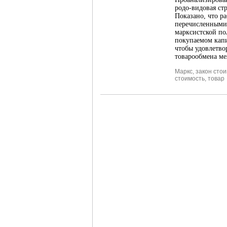
родо-видовая ст
Показано, что р
перечисленными 
марксистской по
покупаемом капи
чтобы удовлетво
товарообмена м
Маркс
,
закон сто
стоимость
,
товар