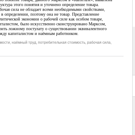
руктура этого понятия и уточнено определение товара.
абочая сила не обладает всеми необходимыми свойствами,
в определении, поэтому она не товар. Представление
литической экономии о рабочей силе как особом товаре,
талистом, было искусственно сконструировано Марксом,
рить ложному постулату о существовании эквивалентного
ежду капиталистом и наёмным работником.
имости
,
наёмный труд
,
потребительная стоимость
,
рабочая сила
,