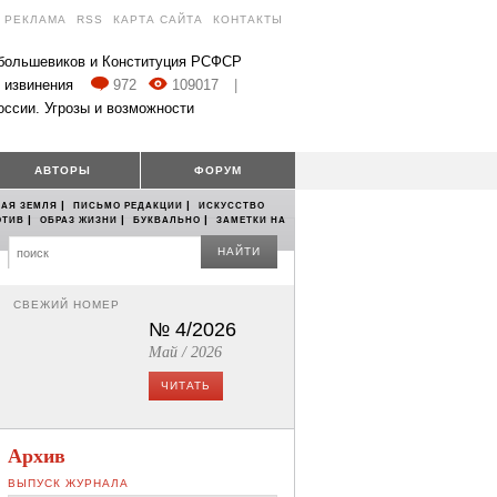
РЕКЛАМА
RSS
КАРТА САЙТА
КОНТАКТЫ
 большевиков и Конституция РСФСР
 извинения
972
109017
|
оссии. Угрозы и возможности
АВТОРЫ
ФОРУМ
|
|
АЯ ЗЕМЛЯ
ПИСЬМО РЕДАКЦИИ
ИСКУССТВО
|
|
|
ОТИВ
ОБРАЗ ЖИЗНИ
БУКВАЛЬНО
ЗАМЕТКИ НА
НАЙТИ
СВЕЖИЙ НОМЕР
№ 4/2026
Май / 2026
ЧИТАТЬ
Архив
ВЫПУСК ЖУРНАЛА