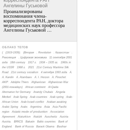
корреспондента РАН
Ангелины Гуськовой
Проанализированы
воспоминания члена­
корреспондента РАН, доктора
медицинских наук профессора
Ангелины Гуськовой …
ОБЛАКО ТЕГОВ
(
(1919-1939);
(Вторая
. Revolution
. Казахстан
.
Революция
. Цифровая экономика
11 сентября 2001
года
18th century
1917 г.
1934 – 1935 гг.
1960s in
the USSR
1968 г.
2021
21st Century Maritime Silk
Road
21st century socialism
4 октября 1993 года
A.
A. Karelin
A. Atambaev
A. I. Herzen
A. Pinochet
AKP
Adolphe Thiers
Afghanistan
Afghanistan War
(2001-nowadays)
African continent
Al-Qaida
Angela
Alternative for Germany
Anatoly Chubais
Merkel
Arab Spring
Arab countries
Arab spring
Arab-
African Union
Arab-Israeli conflict
Arabian awaking
Asia
Arabic Spring
Arabs
Argentina
Asia Pacific
Asiatic mode of production
region
Association
Agreement
Ataturkism
Atatürk
Auschwitz
Austria
BRICS
Austria.
Bakatin
Baltic countries
Bank of
Bashar
England.
Bank of Russia
Barack Obama