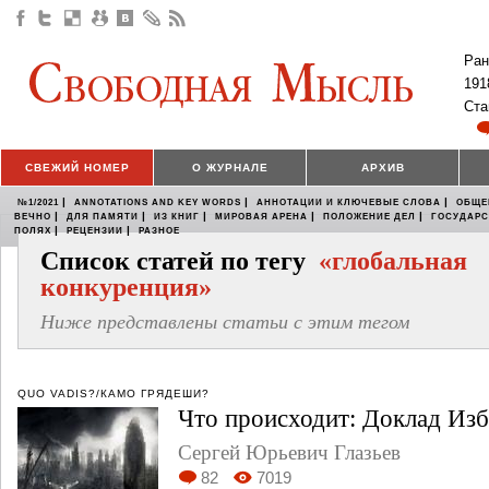
Ран
191
Ста
СВЕЖИЙ НОМЕР
О ЖУРНАЛЕ
АРХИВ
|
|
|
№1/2021
ANNOTATIONS AND KEY WORDS
АННОТАЦИИ И КЛЮЧЕВЫЕ СЛОВА
ОБЩЕ
|
|
|
|
|
ВЕЧНО
ДЛЯ ПАМЯТИ
ИЗ КНИГ
МИРОВАЯ АРЕНА
ПОЛОЖЕНИЕ ДЕЛ
ГОСУДАР
|
|
ПОЛЯХ
РЕЦЕНЗИИ
РАЗНОЕ
Список статей по тегу
«глобальная
конкуренция»
Ниже представлены статьи с этим тегом
QUO VADIS?/КАМО ГРЯДЕШИ?
Что происходит: Доклад Из
Сергей Юрьевич Глазьев
82
7019