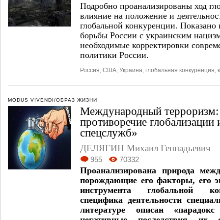
Подробно проанализированы ход гло
влияние на положение и деятельнос
глобальной конкуренции. Показано 
борьбы России с украинским нациз
необходимые корректировки соврем
политики России.
Россия
,
США
,
Украина
,
глобальная конкуренция
,
MODUS VIVENDI/ОБРАЗ ЖИЗНИ
Международный терроризм:
противоречие глобализации 
спецслужб»
ДЕЛЯГИН Михаил Геннадьевич
955
70332
Проанализирована природа межд
порождающие его факторы, его э
инструмента глобальной ко
специфика деятельности специа
литературе описан «парадокс
негативные последствия их 