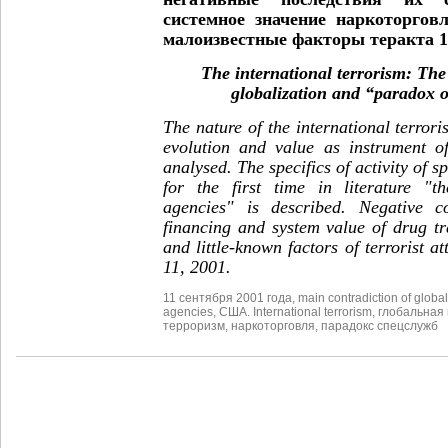
системное значение наркоторгов
малоизвестные факторы теракта 11
The international terrorism: The
globalization and “paradox o
The nature of the international terroris
evolution and value as instrument of
analysed. The specifics of activity of s
for the first time in literature "t
agencies" is described. Negative co
financing and system value of drug tr
and little-known factors of terrorist 
11, 2001.
11 сентября 2001 года
,
main contradiction of globa
agencies
,
США. International terrorism
,
глобальная
терроризм
,
наркоторговля
,
парадокс спецслужб