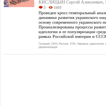
КИСЛИЦЫН Сергей Алексеевич
,
3
1669
Проведен кросс-темпоральный анал
динамики развития украинского нац
основу современного украинского н
Проанализированы процессы развит
идеологии и ее популяризации сред
рамках Российской империи и ССС
Галиция
,
ОУН
,
Россия
,
УПА
,
Украина
,
идеология
,
украинизация