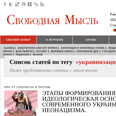
Ран
191
Ста
СВЕЖИЙ НОМЕР
О ЖУРНАЛЕ
АРХИВ
|
|
|
№1/2021
ANNOTATIONS AND KEY WORDS
АННОТАЦИИ И КЛЮЧЕВЫЕ СЛОВА
ОБЩЕ
|
|
|
|
|
ВЕЧНО
ДЛЯ ПАМЯТИ
ИЗ КНИГ
МИРОВАЯ АРЕНА
ПОЛОЖЕНИЕ ДЕЛ
ГОСУДАР
|
|
ПОЛЯХ
РЕЦЕНЗИИ
РАЗНОЕ
Список статей по тегу
«украинизаци
Ниже представлены статьи с этим тегом
PRO ET CONTRA/ЗА И ПРОТИВ
ЭТАПЫ ФОРМИРОВАНИЯ
ИДЕОЛОГИЧЕСКАЯ ОСН
СОВРЕМЕННОГО УКРАИ
НЕОНАЦИЗМА.