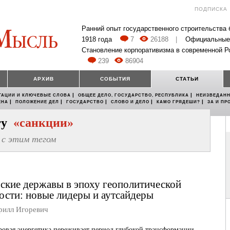
ПОДПИСКА
Ранний опыт государственного строительства
1918 года
7
26188
|
Официальные
Становление корпоративизма в современной Р
239
86904
АРХИВ
СОБЫТИЯ
СТАТЬИ
|
|
ТАЦИИ И КЛЮЧЕВЫЕ СЛОВА
ОБЩЕЕ ДЕЛО, ГОСУДАРСТВО, РЕСПУБЛИКА
НЕИЗВЕДАНН
|
|
|
|
|
ЕНА
ПОЛОЖЕНИЕ ДЕЛ
ГОСУДАРСТВО
СЛОВО И ДЕЛО
КАМО ГРЯДЕШИ?
ЗА И ПР
егу
«санкции»
с этим тегом
ские державы в эпоху геополитической
ости: новые лидеры и аутсайдеры
лл Игоревич
овая энергетика переживает период глубокой трансформации,