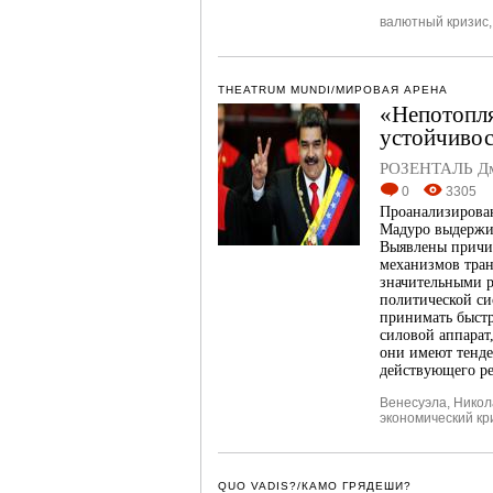
валютный кризис
THEATRUM MUNDI/МИРОВАЯ АРЕНА
«Непотопл
устойчивос
РОЗЕНТАЛЬ Дм
0
3305
Проанализирова
Мадуро выдержи
Выявлены причин
механизмов тран
значительными р
политической си
принимать быстр
силовой аппарат
они имеют тенд
действующего ре
Венесуэла
,
Никол
экономический кр
QUO VADIS?/КАМО ГРЯДЕШИ?