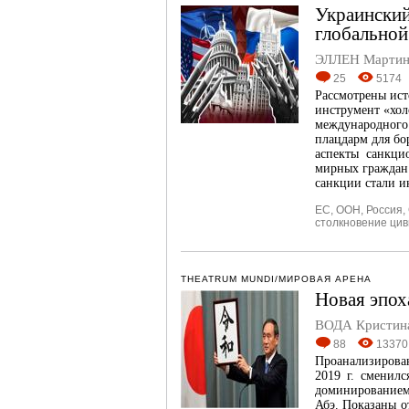
Украинский
глобальной
ЭЛЛЕН Мартин
25
5174
Рассмотрены ист
инструмент «хол
международного 
плацдарм для бо
аспекты санкци
мирных граждан 
санкции стали и
ЕС
,
ООН
,
Россия
,
столкновение ци
THEATRUM MUNDI/МИРОВАЯ АРЕНА
Новая эпох
ВОДА Кристин
88
13370
Проанализирова
2019 г. сменил
доминированием 
Абэ. Показаны 