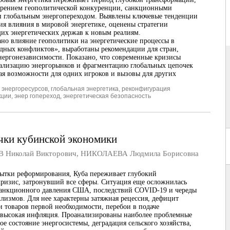
трением геополитической конкуренции, санкционными
и глобальным энергопереходом. Выявлены ключевые тенденции
ия влияния в мировой энергетике, оценены стратегии
их энергетических держав к новым реалиям.
но влияние геополитики на энергетические процессы в
дных конфликтов», выработаны рекомендации для стран,
нергонезависимости. Показано, что современные кризисы
ализацию энергорынков и фрагментацию глобальных цепочек
вая возможности для одних игроков и вызовы для других
 энергоресурсов
,
глобальная энергетика
,
реконфигурация
кции
,
энер гопереход
,
энергетическая безопасность
чки кубинской экономики
Николай Викторович
,
НИКОЛАЕВА Людмила Борисовна
ытки реформирования, Куба переживает глубокий
ризис, затронувший все сферы. Ситуация еще осложнилась
санкционного давления США, последствий COVID-19 и череды
лизмов. Для нее характерны затяжная рецессия, дефицит
и товаров первой необходимости, перебои в подаче
 высокая инфляция. Проанализированы наиболее проблемные
ое состояние энергосистемы, деградация сельского хозяйства,