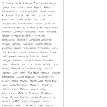
Iran
India
Internet
IT
Identity
Iran-Armenia gas
Iraq
Islam
pipeline
Islamic Republic
Islamic
Israel
fundamentalism
Islamist radicalism
Israelis
Japan
J.
J. Bush
JCPOA
JDP
JSC
Jean
Renoir
Jean-Claude Juncker
Jews
Joint
Comprehensive Plan of Actions
Jordan
Justice and
KGB
Development Party
K.
K. Marx
Kaluga region
Karl Marx
Kerensky
Key words: Russia
Key words:
conflict
Keynesian economics
Keywords:
neoliberalism
Komsomol
Konstantin Sergeevich
Aksakov
Kornilov.
Kryuchkov
Kurdish national
Kurds
movement
Kuriles island
Kyrgyzstan
LIBRE
Latin America
Lenin
Lebanon
Latvia
Left turn
Lenin's place in the history of Marxism
Lenin;
Liberalism
Leningrad
Leninism
Leonid Brezhnev
Libya
Lula
Maidan
Lithuania
M. A. Lifshitz
Mao
Zedong's theory of the New Democracy
Marshal
Marxism
Pilsudski
Marx
Marx;
Marxism”
Marxist
anthropology
Marxist philosophy
Marxist theory of
Mexico
Middle East
ideology
Media
Miguel Diaz-
Canel
Mikhail Gorbachev
Milyukov;
Ministry of
Finance
Modern Marxism
Modern Russia
Moldova
Modernization
Monarchy
Mondragon
Group
Moscow
Multitude
Muslim Brotherhood
N.
NATO
Bukharin
NBIC-technologies
NBIC-
технологии
NEP
NORDEFCO
NSR
Name of