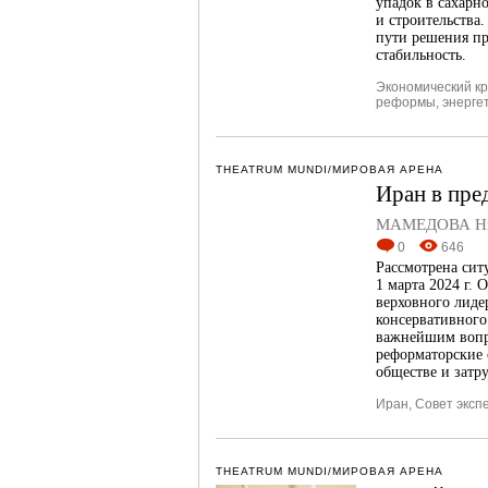
упадок в сахарн
и строительства
пути решения пр
стабильность.
Экономический к
реформы
,
энерге
THEATRUM MUNDI/МИРОВАЯ АРЕНА
Иран в пре
МАМЕДОВА Ни
0
646
Рассмотрена сит
1 марта 2024 г.
верховного лиде
консервативного
важнейшим вопр
реформаторские 
обществе и затр
Иран
,
Совет эксп
THEATRUM MUNDI/МИРОВАЯ АРЕНА