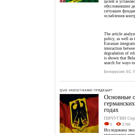
целей и установ
обусловившие де
ситуации фундам
ослабления конт
The article analyz
policy, as well as
Eurasian integrati
interaction betwee
degradation of rel
is shown that Bela
search for ways to
Белоруссия
,
ЕС
,
QUO VADIS?/КАМО ГРЯДЕШИ?
Основные о
германских
годах
ПИЧУГИН Серг
0
2786
Исследована эво
украинского кри