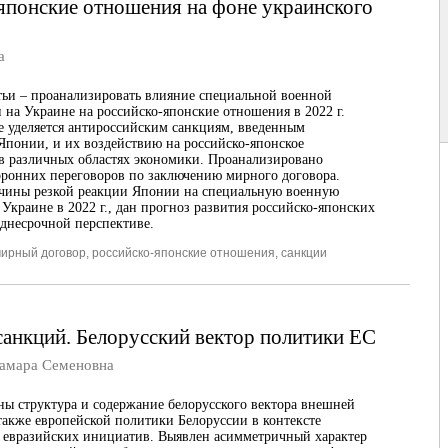
японские отношения на фоне украинского
а
тьи – проанализировать влияние специальной военной
 на Украине на российско-японские отношения в 2022 г.
 уделяется антироссийским санкциям, введенным
Японии, и их воздействию на российско-японское
в различных областях экономики. Проанализировано
оронних переговоров по заключению мирного договора.
чины резкой реакции Японии на специальную военную
Украине в 2022 г., дан прогноз развития российско-японских
днесрочной перспективе.
ирный договор
,
российско-японские отношения
,
санкции
санкций. Белорусский вектор политики ЕС
мара Семеновна
ы структура и содержание белорусского вектора внешней
также европейской политики Белоруссии в контексте
 евразийских инициатив. Выявлен асимметричный характер