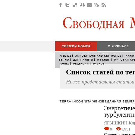
СВЕЖИЙ НОМЕР
О ЖУРНАЛЕ
|
|
№1/2021
ANNOTATIONS AND KEY WORDS
АННО
|
|
|
ВЕЧНО
ДЛЯ ПАМЯТИ
ИЗ КНИГ
МИРОВАЯ АР
|
|
ПОЛЯХ
РЕЦЕНЗИИ
РАЗНОЕ
Список статей по т
Ниже представлены статьи 
TERRA INCOGNITA/НЕИЗВЕДАННАЯ ЗЕМЛЯ
Энергетиче
турбулентн
ЯРЫШКИН Кири
0
1951
Современная мир