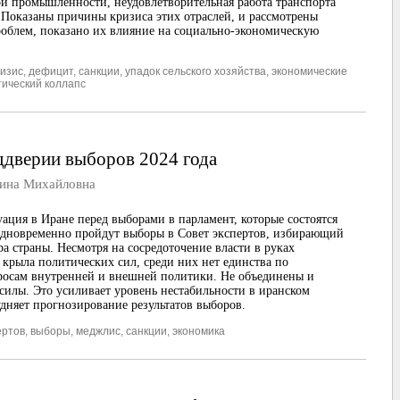
ой промышленности, неудовлетворительная работа транспорта
. Показаны причины кризиса этих отраслей, и рассмотрены
облем, показано их влияние на социально-экономическую
ризис
,
дефицит
,
санкции
,
упадок сельского хозяйства
,
экономические
тический коллапс
ддверии выборов 2024 года
на Михайловна
уация в Иране перед выборами в парламент, которые состоятся
 Одновременно пройдут выборы в Совет экспертов, избирающий
ра страны. Несмотря на сосредоточение власти в руках
 крыла политических сил, среди них нет единства по
осам внутренней и внешней политики. Не объединены и
силы. Это усиливает уровень нестабильности в иранском
удняет прогнозирование результатов выборов.
ертов
,
выборы
,
меджлис
,
санкции
,
экономика