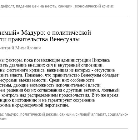
,
дефолт
,
падение цен на нефть
,
санкции
,
экономический кризис
яемый» Мадуро: о политической
ти правительства Венесуэлы
итрий Михайлович
ны факторы, пока позволяющие администрации Николаса
вать давление внешних сил и внутренней оппозиции.
ы системного кризиса, важнейшая из которых - отсутствие
зита власти. Показано, что правительство Венесуэлы обладает
есурсами выживаемости. Среди них особенности
стемы, дающие возможность исполнительной власти
ые решения без их согласования с другими ветвями, лояльный
, контроль над распределением продовольствия. В то же время
енцию к истощению и не гарантируют сохранение
жима в среднесрочной перспективе.
ас Мадуро
,
политический режим
,
санкции
,
силовой аппарат
,
социально-
изис