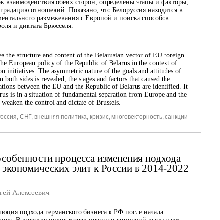
ок взаимодействия обеих сторон, определены этапы и факторы,
градацию отношений. Показано, что Белоруссия находится в
ентального размежевания с Европой и поиска способов
роля и диктата Брюсселя.
es the structure and content of the Belarusian vector of EU foreign
 the European policy of the Republic of Belarus in the context of
on initiatives. The asymmetric nature of the goals and attitudes of
n both sides is revealed, the stages and factors that caused the
ations between the EU and the Republic of Belarus are identified. It
rus is in a situation of fundamental separation from Europe and the
 weaken the control and dictate of Brussels.
Россия
,
СНГ
,
внешняя политика
,
кризис
,
многовекторность
,
санкции
собенности процесса изменения подхода
 экономических элит к России в 2014-2022
ей Алексеевич
люция подхода германского бизнеса к РФ после начала
зиса. В качестве индикаторов позиции компаний выступают