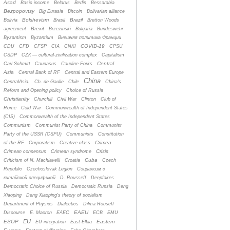
Asad
Basic income
Belarus
Berlin
Bessarabia
Bezpopovtsy
Big Eurasia
Bitcoin
Bolivarian alliance
Bolshevism
Brazil
Bolivia
Brasil
Bretton Woods
Brexit
agreement
Brzezinski
Bulgaria
Bundeswehr
Byzantism
Byzantium
Bнешняя политика Франции
COVID-19
CDU
CFD
CFSP
CIA
CNKI
CPSU
CSDP
CZК — cultural-zivilization complex
Capitalism
Central
Carl Schmitt
Caucasus
Caudine Forks
Asia
Central Bank of RF
Central and Eastern Europe
China
CentralAsia.
Ch. de Gaulle
Chile
China's
Reform and Opening policy
Choice of Russia
Christianity
Churchill
Civil War
Clinton
Club of
Rome
Cold War
Commonwealth of Independent States
(CIS)
Commonwealth of the Independent States
Communism
Communist Party of China
Communist
Party of the USSR (CSPU)
Communists
Constitution
Crimea
of the RF
Corporatism
Creative class
Crisis
Crimean consensus
Crimean syndrome
Cuba
Criticism of N. Machiavelli
Croatia
Czech
Republic
Czechoslovak Legion
Cоциализм с
китайской спецификой
D. Rousseff
Deepfakes
Democratic Choice of Russia
Democratic Russia
Deng
Xiaoping
Deng Xiaoping's theory of socialism
Department of Physics
Dialectics
Dilma Rouseff
EAEU
Discourse
E. Macron
EAEC
ECB
EMU
EU
ESOP
Eastern
EU integration
East-Elbia