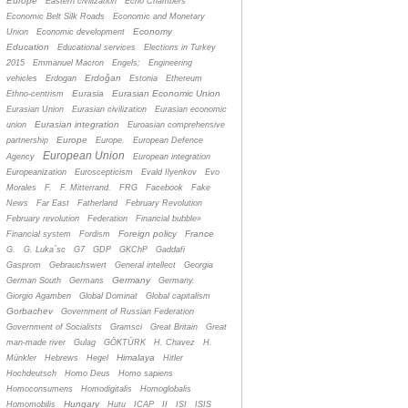
Europe
Eastern civilization
Echo Chambers
Economic Belt Silk Roads
Economic and Monetary
Economy
Union
Economic development
Education
Educational services
Elections in Turkey
2015
Emmanuel Macron
Engels;
Engineering
Erdoğan
vehicles
Erdogan
Estonia
Ethereum
Eurasia
Eurasian Economic Union
Ethno-centrism
Eurasian Union
Eurasian civilization
Eurasian economic
Eurasian integration
union
Euroasian comprehensive
Europe
partnership
Europe.
European Defence
European Union
Agency
European integration
Europeanization
Euroscepticism
Evald Ilyenkov
Evo
Morales
F.
F. Mitterrand.
FRG
Facebook
Fake
News
Far East
Fatherland
February Revolution
February revolution
Federation
Financial bubble»
Foreign policy
France
Financial system
Fordism
G.
G. Luka´sc
G7
GDP
GKChP
Gaddafi
Gasprom
Gebrauchswert
General intellect
Georgia
Germany
German South
Germans
Germany.
Giorgio Agamben
Global Dominat
Global capitalism
Gorbachev
Government of Russian Federation
Government of Socialists
Gramsci
Great Britain
Great
man-made river
Gulag
GÖKTÜRK
H. Chavez
H.
Himalaya
Münkler
Hebrews
Hegel
Hitler
Hochdeutsch
Homo Deus
Homo sapiens
Homoconsumens
Homodigitalis
Homoglobalis
Hungary
Homomobilis
Hutu
ICAP
II
ISI
ISIS