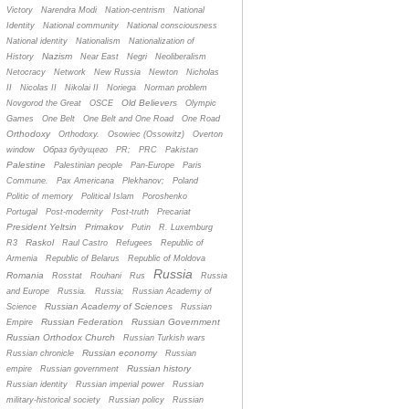
Victory
Narendra Modi
Nation-centrism
National
Identity
National community
National consciousness
National identity
Nationalism
Nationalization of
Nazism
History
Near East
Negri
Neoliberalism
Netocracy
Network
New Russia
Newton
Nicholas
II
Nicolas II
Nikolai II
Noriega
Norman problem
Old Believers
Novgorod the Great
OSCE
Olympic
Games
One Belt
One Belt and One Road
One Road
Orthodoxy
Orthodoxy.
Osowiec (Ossowitz)
Overton
window
Oбраз будущего
PR;
PRC
Pakistan
Palestine
Palestinian people
Pan-Europe
Paris
Commune.
Pax Americana
Plekhanov;
Poland
Politic of memory
Political Islam
Poroshenko
Portugal
Post-modernity
Post-truth
Precariat
President Yeltsin
Primakov
Putin
R. Luxemburg
Raskol
R3
Raul Castro
Refugees
Republic of
Armenia
Republic of Belarus
Republic of Moldova
Russia
Romania
Rosstat
Rouhani
Rus
Russia
and Europe
Russia.
Russia;
Russian Academy of
Russian Academy of Sciences
Science
Russian
Russian Federation
Russian Government
Empire
Russian Orthodox Church
Russian Turkish wars
Russian economy
Russian chronicle
Russian
Russian history
empire
Russian government
Russian identity
Russian imperial power
Russian
military-historical society
Russian policy
Russian