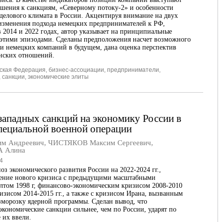
ошения к санкциям, «Северному потоку-2» и особенности
делового климата в России. Акцентируя внимание на двух
 изменения подхода немецких предпринимателей к РФ,
 2014 и 2022 годах, автор указывает на принципиальные
 этими эпизодами. Сделаны предположения насчет возможного
и немецких компаний в будущем, дана оценка перспектив
анских отношений.
ская Федерация
,
бизнес-ассоциации
,
предприниматели
,
,
санкции
,
экономические элиты
западных санкций на экономику России в
пециальной военной операции
м Андреевич
,
ЧИСТЯКОВ Максим Сергеевич
,
 Алина
4
оз экономического развития России на 2022-2024 гг.,
нение нового кризиса с предыдущими масштабными
лтом 1998 г, финансово-экономическим кризисом 2008-2010
ризисом 2014-2015 гг., а также с кризисом Ирана, вызванным
зморозку ядерной программы. Сделан вывод, что
экономические санкции сильнее, чем по России, ударят по
 их ввели.