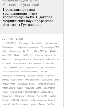
корреспондента РАН
Ангелины Гуськовой
Проанализированы
воспоминания члена­
корреспондента РАН, доктора
медицинских наук профессора
Ангелины Гуськовой …
ОБЛАКО ТЕГОВ
(
(1919-1939);
(Вторая
. Revolution
. Казахстан
.
Революция
. Цифровая экономика
11 сентября 2001
года
18th century
1917 г.
1934 – 1935 гг.
1960s in
the USSR
1968 г.
2021
21st Century Maritime Silk
Road
21st century socialism
4 октября 1993 года
A.
A. Karelin
A. Atambaev
A. I. Herzen
A. Pinochet
AKP
Adolphe Thiers
Afghanistan
Afghanistan War
(2001-nowadays)
African continent
Al-Qaida
Angela
Alternative for Germany
Anatoly Chubais
Merkel
Arab Spring
Arab countries
Arab spring
Arab-
African Union
Arab-Israeli conflict
Arabian awaking
Asia
Arabic Spring
Arabs
Argentina
Asia Pacific
Asiatic mode of production
region
Association
Agreement
Ataturkism
Atatürk
Auschwitz
Austria
BRICS
Austria.
Bakatin
Baltic countries
Bank of
Bashar
England.
Bank of Russia
Barack Obama