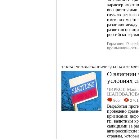
характер их отн
восприятия ими 
случаях резкого
имевших место в
различия между
развития позици
российско-герм
Германия
,
Россий
промышленность
TERRA INCOGNITA/НЕИЗВЕДАННАЯ ЗЕМЛЯ
О влиянии 
условиях с
ЧИРКОВ Макси
ШАПОВАЛОВА
805
2761
Выработан прогн
проведено срав
кризисами: дефо
гг., валютным к
санкциями за ра
антироссийские 
странам, которые