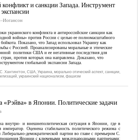
 конфликт и санкции Запада. Инструмент
 экспансии
–Иогансон
оки украинского конфликта и антироссийские санкции как
одной войны» против России с целью ее полномасштабного
бойкота. Показано, что Запад использовал Украину как
рьбы с Россией. Проанализированы моральные и этические
онной политики США и ее негативные последствия для
стран, против которых она направлена. Доказано, что
нструментом глобальной экспансии Запада.
С. Хантингтон
,
США
,
Украина
,
морально-этический аспект
,
санкции
,
вилизаций
,
украинский национализм
,
фашизм
а «Рэйва» в Японии. Политические задачи
а
на внутри- и внешнеполитическая ситуация в Японии, где в
ся император. Оценена стабильность политического режима с
Либерально-демократической партии во главе с премьером С.
отношения Японии с ключевыми международными партнерами: