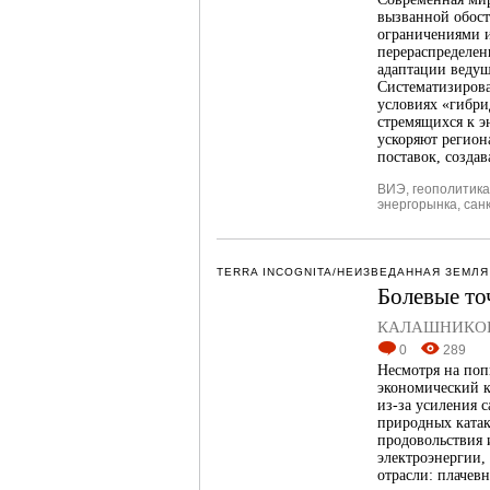
вызванной обос
ограничениями 
перераспределен
адаптации ведущ
Систематизирова
условиях «гибри
стремящихся к э
ускоряют регион
поставок, созда
ВИЭ
,
геополитика
энергорынка
,
сан
TERRA INCOGNITA/НЕИЗВЕДАННАЯ ЗЕМЛЯ
Болевые то
КАЛАШНИКОВ 
0
289
Несмотря на поп
экономический к
из-за усиления 
природных катак
продовольствия 
электроэнергии,
отрасли: плачевн