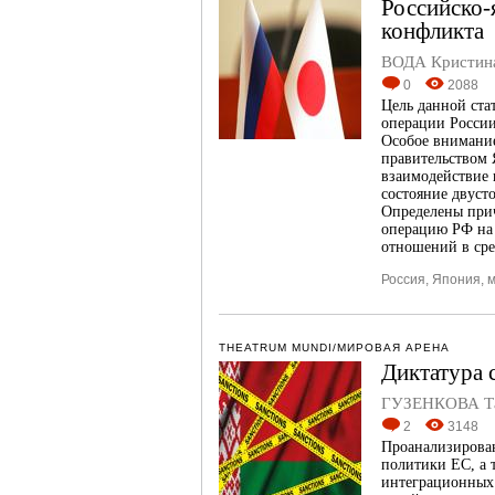
Российско-
конфликта
ВОДА Кристин
0
2088
Цель данной ста
операции России
Особое внимание
правительством 
взаимодействие 
состояние двуст
Определены при
операцию РФ на 
отношений в сре
Россия
,
Япония
,
м
THEATRUM MUNDI/МИРОВАЯ АРЕНА
Диктатура 
ГУЗЕНКОВА Та
2
3148
Проанализирован
политики ЕС, а 
интеграционных