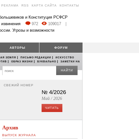
РЕКЛАМА
RSS
КАРТА САЙТА
КОНТАКТЫ
 большевиков и Конституция РСФСР
 извинения
972
109017
|
оссии. Угрозы и возможности
АВТОРЫ
ФОРУМ
|
|
АЯ ЗЕМЛЯ
ПИСЬМО РЕДАКЦИИ
ИСКУССТВО
|
|
|
ОТИВ
ОБРАЗ ЖИЗНИ
БУКВАЛЬНО
ЗАМЕТКИ НА
НАЙТИ
СВЕЖИЙ НОМЕР
№ 4/2026
Май / 2026
ЧИТАТЬ
Архив
ВЫПУСК ЖУРНАЛА