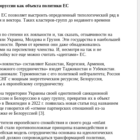
оруссии как объекта политики ЕС
 ЕС позволяет выстроить определенный типологический ряд в
я и вектора. Таких кластеров-групп до недавнего времени
по степени их лояльности и, так сказать, отзывчивости на
ли Украина, Молдова и Грузия. Эти государства в наибольшей
енности. Время от времени они даже обнадеживались
 на перспективу членства. И, несмотря на так и не
ройку все еще можно считать «адептами» ЕС.
«лоялисты» составляют Казахстан, Киргизия, Армения,
рожного сотрудничества» входят Таджикистан и Узбекистан.
занимали: Туркменистан с его политикой нейтралитета; Россия
а СНГ с мощным энергетическим ресурсом; Белоруссия,
 к европейскому сотрудничеству.
 на территории Украины своей однотипной санкционной
сию и Белоруссию в одну группу, превратив их в объект
 в Википедии в 2022 г. появилась новая статья под названием
де говорится об «отмене партнерских отношений из-за
жке ее Белоруссией [3].
тителя европейского спокойствия и своего рода «enfant
овой стали противоположные принципы взаимодействия и
пейская модель сотрудничества основана на идеологических
ний должно сопровождаться трансформацией политики,