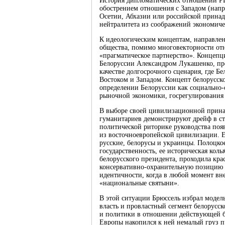
История дипломатических отношений РБ 
обострением отношения с Западом (нап
Осетии, Абхазии или российской принад
нейтралитета из соображений экономичес
К идеологическим концептам, направле
общества, помимо многовекторности отн
«прагматическое партнерство». Концеп
Белоруссии Александром Лукашенко, пр
качестве долгосрочного сценария, где Б
Востоком и Западом. Концепт белорусско
определении Белоруссии как социально-
рыночной экономики, госрегулирования
В выборе своей цивилизационной прина
гуманитариев демонстрируют дрейф в ст
политической риторике руководства поя
из восточноевропейской цивилизации. Е
русские, белорусы и украинцы. Полоцкое
государственность, ее историческая колы
белорусского президента, проходила кра
консервативно-охранительную позицию 
идентичности, когда в любой момент вне
«национальные святыни».
В этой ситуации Брюссель избрал модел
власть и провластный сегмент белорусск
и политики в отношении действующей бе
Европы накопился к ней немалый груз пр