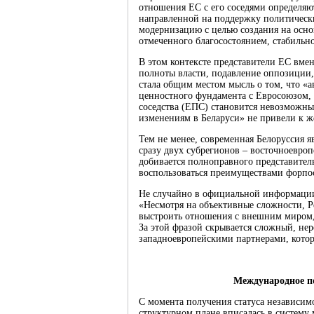
отношения ЕС с его соседями определяю
направленной на поддержку политическ
модернизацию с целью создания на осно
отмеченного благосостоянием, стабильн
В этом контексте представители ЕС вмен
полноты власти, подавление оппозиции,
стала общим местом мысль о том, что «
ценностного фундамента с Евросоюзом, 
соседства (ЕПС) становится невозможны
изменениям в Беларуси» не привели к же
Тем не менее, современная Белоруссия 
сразу двух субрегионов ‒ восточноевроп
добивается полноправного представитель
воспользоваться преимуществами форпос
Не случайно в официальной информации
«Несмотря на объективные сложности, Р
выстроить отношения с внешним миром,
За этой фразой скрывается сложный, не
западноевропейскими партнерами, котор
Международное п
С момента получения статуса независимо
структурном плане вписалась в систем