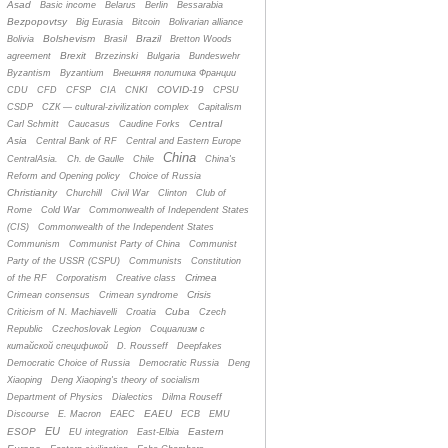
Asad
Basic income
Belarus
Berlin
Bessarabia
Bezpopovtsy
Big Eurasia
Bitcoin
Bolivarian alliance
Bolshevism
Brazil
Bolivia
Brasil
Bretton Woods
Brexit
agreement
Brzezinski
Bulgaria
Bundeswehr
Byzantism
Byzantium
Bнешняя политика Франции
COVID-19
CDU
CFD
CFSP
CIA
CNKI
CPSU
CSDP
CZК — cultural-zivilization complex
Capitalism
Central
Carl Schmitt
Caucasus
Caudine Forks
Asia
Central Bank of RF
Central and Eastern Europe
China
CentralAsia.
Ch. de Gaulle
Chile
China's
Reform and Opening policy
Choice of Russia
Christianity
Churchill
Civil War
Clinton
Club of
Rome
Cold War
Commonwealth of Independent States
(CIS)
Commonwealth of the Independent States
Communism
Communist Party of China
Communist
Party of the USSR (CSPU)
Communists
Constitution
Crimea
of the RF
Corporatism
Creative class
Crisis
Crimean consensus
Crimean syndrome
Cuba
Criticism of N. Machiavelli
Croatia
Czech
Republic
Czechoslovak Legion
Cоциализм с
китайской спецификой
D. Rousseff
Deepfakes
Democratic Choice of Russia
Democratic Russia
Deng
Xiaoping
Deng Xiaoping's theory of socialism
Department of Physics
Dialectics
Dilma Rouseff
EAEU
Discourse
E. Macron
EAEC
ECB
EMU
EU
ESOP
Eastern
EU integration
East-Elbia