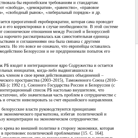
ствовала бы европейским требованиям и стандартам.
 «свобода», «демократия», «равенство», «правовое
а», «свободный рынок», «либеральный порядок» и др.
ется прерогативой евробюрократии, которая сама проводит
 и его корректировки в случае необходимости. В этой системе
т союзнические отношения между Россией и Белоруссией
а нарочито рассматривалась как самостоятельная единица
ельствами и соглашениями она была связана с другими
екта. Но это вовсе не означало, что европейцы оставались
модействию Белоруссии и не предпринимали попыток его
ак РБ входит в интеграционное ядро Содружества и остается
ельных инициатив, когда-либо выдвигавшихся на
лась членом в свое время действовавших объединений ‒
еского пространства (2003‒2015), Таможенного Союза (2010‒
КБ (с 1992 г.), Союзного Государства России и Белоруссии (с
» интеграционный список РБ настолько внушителен, что
статочно, ибо значительная часть проблем в сотрудничестве с
ь и отчасти нивелировать за счет евразийского направления.
, белорусские власти руководствуются принципами
и экономического прагматизма, избегая политической и
зу концентрации на экономическом сотрудничестве.
 крена во внешней политике в сторону экономики, которая
 в противовес политической проблематике [15. С. 164].