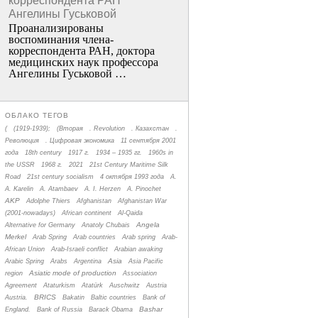
корреспондента РАН
Ангелины Гуськовой
Проанализированы
воспоминания члена­
корреспондента РАН, доктора
медицинских наук профессора
Ангелины Гуськовой …
ОБЛАКО ТЕГОВ
(
(1919-1939);
(Вторая
. Revolution
. Казахстан
.
Революция
. Цифровая экономика
11 сентября 2001
года
18th century
1917 г.
1934 – 1935 гг.
1960s in
the USSR
1968 г.
2021
21st Century Maritime Silk
Road
21st century socialism
4 октября 1993 года
A.
A. Karelin
A. Atambaev
A. I. Herzen
A. Pinochet
AKP
Adolphe Thiers
Afghanistan
Afghanistan War
(2001-nowadays)
African continent
Al-Qaida
Angela
Alternative for Germany
Anatoly Chubais
Merkel
Arab Spring
Arab countries
Arab spring
Arab-
African Union
Arab-Israeli conflict
Arabian awaking
Asia
Arabic Spring
Arabs
Argentina
Asia Pacific
Asiatic mode of production
region
Association
Agreement
Ataturkism
Atatürk
Auschwitz
Austria
BRICS
Austria.
Bakatin
Baltic countries
Bank of
Bashar
England.
Bank of Russia
Barack Obama