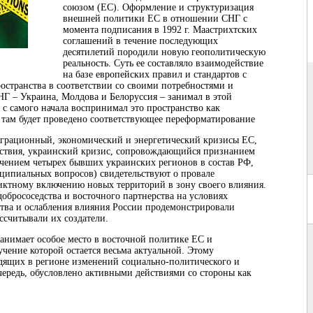
союзом (ЕС). Оформление и структуризация
внешней политики ЕС в отношении СНГ с
момента подписания в 1992 г. Маастрихтских
соглашений в течение последующих
десятилетий породили новую геополитическую
реальность. Суть ее составляло взаимодействие
на базе европейских правил и стандартов с
остранства в соответствии со своими потребностями и
НГ ‒ Украина, Молдова и Белоруссия ‒ занимал в этой
ь с самого начала воспринимал это пространство как
к там будет проведено соответствующее переформатирование
играционный, экономический и энергетический кризисы ЕС,
дствия, украинский кризис, сопровождающийся признанием
ением четырех бывших украинских регионов в состав РФ,
ципиальных вопросов) свидетельствуют о провале
иктному включению новых территорий в зону своего влияния.
обрососедства и восточного партнерства на условиях
ства и ослабления влияния России продемонстрировали
ассчитывали их создатели.
занимает особое место в восточной политике ЕС и
учение которой остается весьма актуальной. Этому
дящих в регионе изменений социально-политического и
очередь, обусловлено активными действиями со стороны как