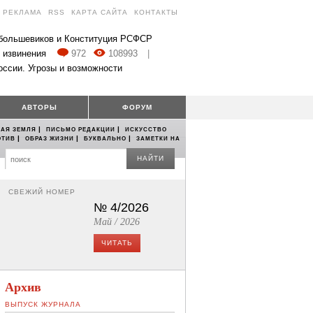
РЕКЛАМА
RSS
КАРТА САЙТА
КОНТАКТЫ
 большевиков и Конституция РСФСР
 извинения
972
108993
|
оссии. Угрозы и возможности
АВТОРЫ
ФОРУМ
|
|
АЯ ЗЕМЛЯ
ПИСЬМО РЕДАКЦИИ
ИСКУССТВО
|
|
|
ОТИВ
ОБРАЗ ЖИЗНИ
БУКВАЛЬНО
ЗАМЕТКИ НА
НАЙТИ
СВЕЖИЙ НОМЕР
№ 4/2026
Май / 2026
ЧИТАТЬ
Архив
ВЫПУСК ЖУРНАЛА