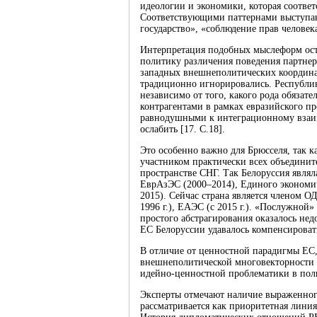
идеологии и экономики, которая соответ
Соответствующими паттернами выступают
государство», «соблюдение прав человек
Интерпретация подобных мыслеформ оста
политику различения поведения партнера
западных внешнеполитических координа
традиционно игнорировались. Республик
независимо от того, какого рода обязат
контрагентами в рамках евразийского про
равнодушными к интеграционному взаи
ослабить [17. С.18].
Это особенно важно для Брюсселя, так к
участником практически всех объединит
пространстве СНГ. Так Белоруссия явля
ЕврАзЭС (2000‒2014), Единого экономич
2015). Сейчас страна является членом ОД
1996 г.), ЕАЭС (с 2015 г.). «Послужной
простого абстрагирования оказалось недо
ЕС Белоруссии удавалось компенсироват
В отличие от ценностной парадигмы ЕС
внешнеполитической многовекторности 
идейно-ценностной проблематики в поль
Эксперты отмечают наличие выраженного
рассматривается как приоритетная линия