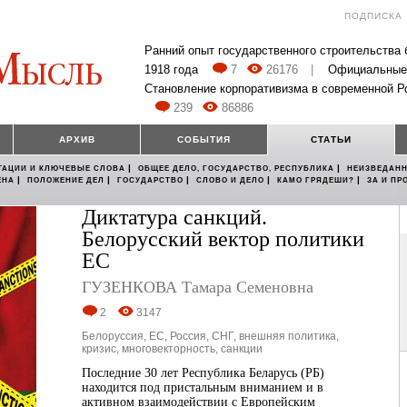
ПОДПИСКА
Ранний опыт государственного строительства
1918 года
7
26176
|
Официальные
Становление корпоративизма в современной Р
239
86886
АРХИВ
СОБЫТИЯ
СТАТЬИ
|
|
ТАЦИИ И КЛЮЧЕВЫЕ СЛОВА
ОБЩЕЕ ДЕЛО, ГОСУДАРСТВО, РЕСПУБЛИКА
НЕИЗВЕДАНН
|
|
|
|
|
ЕНА
ПОЛОЖЕНИЕ ДЕЛ
ГОСУДАРСТВО
СЛОВО И ДЕЛО
КАМО ГРЯДЕШИ?
ЗА И ПР
Диктатура санкций.
Белорусский вектор политики
ЕС
ГУЗЕНКОВА Тамара Семеновна
2
3147
Белоруссия
,
ЕС
,
Россия
,
СНГ
,
внешняя политика
,
кризис
,
многовекторность
,
санкции
Последние 30 лет Республика Беларусь (РБ)
находится под пристальным вниманием и в
активном взаимодействии с Европейским