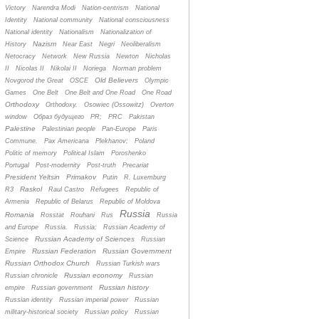
Victory
Narendra Modi
Nation-centrism
National
Identity
National community
National consciousness
National identity
Nationalism
Nationalization of
Nazism
History
Near East
Negri
Neoliberalism
Netocracy
Network
New Russia
Newton
Nicholas
II
Nicolas II
Nikolai II
Noriega
Norman problem
Old Believers
Novgorod the Great
OSCE
Olympic
Games
One Belt
One Belt and One Road
One Road
Orthodoxy
Orthodoxy.
Osowiec (Ossowitz)
Overton
window
Oбраз будущего
PR;
PRC
Pakistan
Palestine
Palestinian people
Pan-Europe
Paris
Commune.
Pax Americana
Plekhanov;
Poland
Politic of memory
Political Islam
Poroshenko
Portugal
Post-modernity
Post-truth
Precariat
President Yeltsin
Primakov
Putin
R. Luxemburg
Raskol
R3
Raul Castro
Refugees
Republic of
Armenia
Republic of Belarus
Republic of Moldova
Russia
Romania
Rosstat
Rouhani
Rus
Russia
and Europe
Russia.
Russia;
Russian Academy of
Russian Academy of Sciences
Science
Russian
Russian Federation
Russian Government
Empire
Russian Orthodox Church
Russian Turkish wars
Russian economy
Russian chronicle
Russian
Russian history
empire
Russian government
Russian identity
Russian imperial power
Russian
military-historical society
Russian policy
Russian