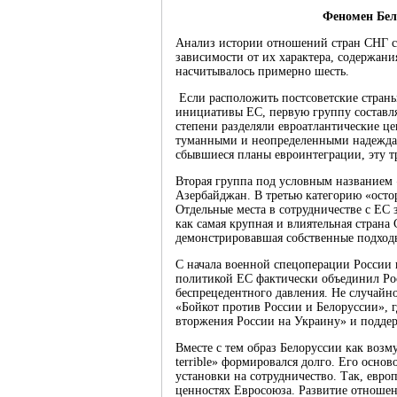
Феномен Бел
Анализ истории отношений стран СНГ с
зависимости от их характера, содержани
насчитывалось примерно шесть.
Если расположить постсоветские страны 
инициативы ЕС, первую группу составля
степени разделяли евроатлантические ц
туманными и неопределенными надеждами
сбывшиеся планы евроинтеграции, эту т
Вторая группа под условным названием 
Азербайджан. В третью категорию «осто
Отдельные места в сотрудничестве с ЕС 
как самая крупная и влиятельная стран
демонстрировавшая собственные подходы
С начала военной спецоперации России
политикой ЕС фактически объединил Рос
беспрецедентного давления. Не случайно
«Бойкот против России и Белоруссии», г
вторжения России на Украину» и поддер
Вместе с тем образ Белоруссии как возму
terrible» формировался долго. Его осн
установки на сотрудничество. Так, евро
ценностях Евросоюза. Развитие отноше