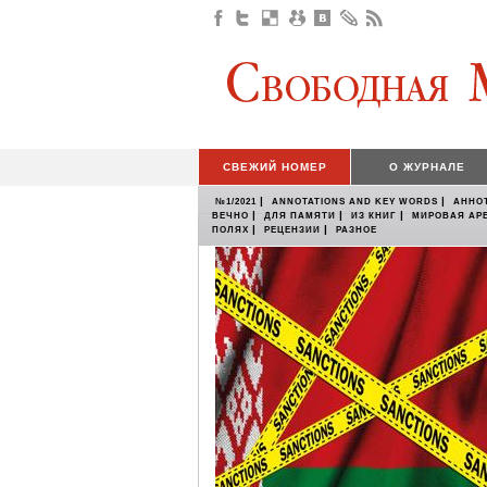
СВЕЖИЙ НОМЕР
О ЖУРНАЛЕ
|
|
№1/2021
ANNOTATIONS AND KEY WORDS
АННО
|
|
|
ВЕЧНО
ДЛЯ ПАМЯТИ
ИЗ КНИГ
МИРОВАЯ АР
|
|
ПОЛЯХ
РЕЦЕНЗИИ
РАЗНОЕ