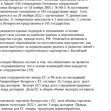
ы в Законе «Об утверждении Основных направлений
ики Беларусь» от 14 ноября 2005 г. № 60-З. К настоящему
матические отношения со 183 государствами мира. Сеть
ется и на 26 октября 2022 г. насчитывает 71 дипмиссию:
ьства, 11 генеральных консульств и 1 консульство. С учетом
у Белоруссия представлена в 105 государствах.
рживается единых подходов в отношениях со всеми
рует свои усилия на наиболее важных и перспективных
дарства-соседи, прежде всего, РФ. Отмечается активная и
ительных образованиях на постсоветском пространстве, как
тия выступает за нормализацию диалога и развитие связей с
 всестороннего стратегического партнерства с Китайской
зиция Минска состоит в том, что объективно он является
 подчеркивается, что в основе взаимодействия находится
 сотрудничество [19].
еское сотрудничество между ЕС и РБ шло по восходящей
Товарооборот Беларуси с ЕС составил 16,3 млрд долл. (рост
лрд долларов. Экспорт (9,5 млрд долл.) продемонстрировал
8 млрд долларов). Доля ЕС в общем объеме экспорта составила
тановили торговлю Белоруссии с ЕС, хотя объемы торговли
ервом полугодии 2022 г. достиг 3 млрд долларов. Правда,
и важные для ЕС товары: продукция деревообработки,