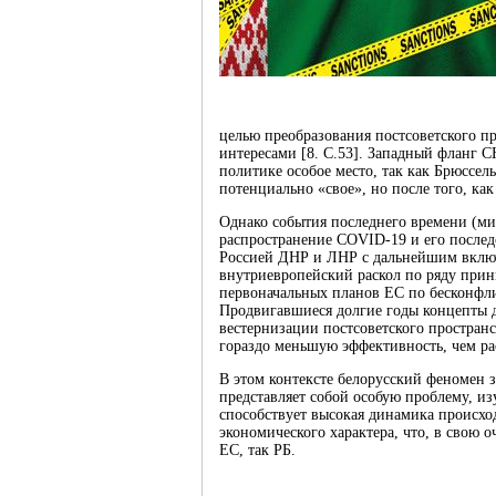
целью преобразования постсоветского пр
интересами [8. С.53]. Западный фланг С
политике особое место, так как Брюссел
потенциально «свое», но после того, ка
Однако события последнего времени (м
распространение COVID-19 и его после
Россией ДНР и ЛНР с дальнейшим включ
внутриевропейский раскол по ряду прин
первоначальных планов ЕС по бесконфл
Продвигавшиеся долгие годы концепты д
вестернизации постсоветского простран
гораздо меньшую эффективность, чем р
В этом контексте белорусский феномен 
представляет собой особую проблему, из
способствует высокая динамика происхо
экономического характера, что, в свою 
ЕС, так РБ.