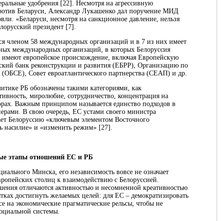
ральные удобрения [22]. Несмотря на агрессивную
ротив Беларуси, Александр Лукашенко дал поручение МИД
вли. «Беларуси, несмотря на санкционное давление, нельзя
елорусский президент [7].
я членом 58 международных организаций и в 7 из них имеет
льных международных организаций, в которых Белоруссия
8 имеют европейское происхождение, включая Европейскую
ский банк реконструкции и развития (ЕБРР), Организацию по
 (ОБСЕ), Совет евроатлантического партнерства (СЕАП) и др.
итике РБ обозначены такими категориями, как
ктивность, миролюбие, сотрудничество, концентрация на
орах. Важным принципом называется единство подходов в
рами. В свою очередь, ЕС устами своего министра
ает Белоруссию «ключевым элементом Восточного
ть насилие» и «изменить режим» [27].
е этапы отношений ЕС и РБ
иального Минска, его независимость вовсе не означает
европейских столиц к взаимодействию с Белоруссией.
ошения отличаются активностью и несомненной креативностью
пытках достигнуть желаемых целей: для ЕС ‒ демократизировать
все на экономические прагматические рельсы, чтобы не
социальной системы.