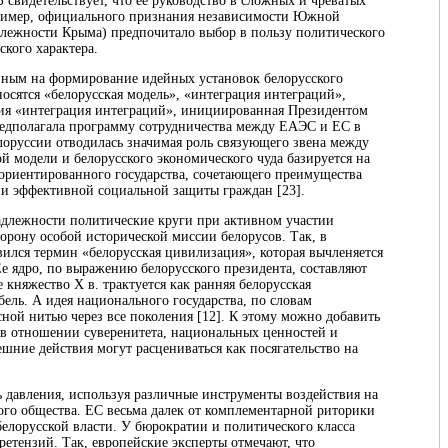
свидетельствует, что ее руководство в сложных и чреватых
ример, официального признания независимости Южной
лежности Крыма) предпочитало выбор в пользу политического
кого характера.
нным на формирование идейных установок белорусского
осятся «белорусская модель», «интеграция интеграций»,
ция «интеграция интеграций», инициированная Президентом
едполагала программу сотрудничества между ЕАЭС и ЕС в
елоруссии отводилась значимая роль связующего звена между
й модели и белорусского экономического чуда базируется на
ориентированного государства, сочетающего преимущества
 и эффективной социальной защиты граждан [23].
длежности политические круги при активном участии
орону особой исторической миссии белорусов. Так, в
вился термин «белорусская цивилизация», которая вычленяется
е ядро, по выражению белорусского президента, составляют
 княжество Х в. трактуется как ранняя белорусская
бель. А идея национального государства, по словам
сной нитью через все поколения [12]. К этому можно добавить
в отношении суверенитета, национальных ценностей и
шние действия могут расцениваться как посягательство на
ь давления, используя различные инструменты воздействия на
ого общества. ЕС весьма далек от комплементарной риторики
лорусской власти. У бюрократии и политического класса
етензий. Так, европейские эксперты отмечают, что