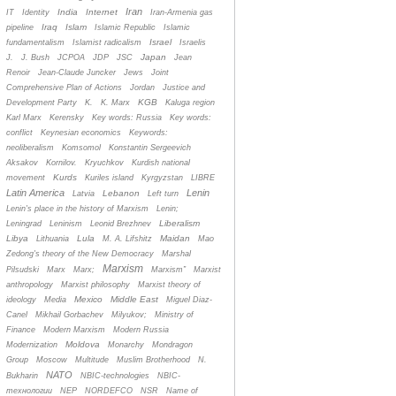
Iran
India
Internet
IT
Identity
Iran-Armenia gas
Iraq
Islam
pipeline
Islamic Republic
Islamic
Israel
fundamentalism
Islamist radicalism
Israelis
Japan
J.
J. Bush
JCPOA
JDP
JSC
Jean
Renoir
Jean-Claude Juncker
Jews
Joint
Comprehensive Plan of Actions
Jordan
Justice and
KGB
Development Party
K.
K. Marx
Kaluga region
Karl Marx
Kerensky
Key words: Russia
Key words:
conflict
Keynesian economics
Keywords:
neoliberalism
Komsomol
Konstantin Sergeevich
Aksakov
Kornilov.
Kryuchkov
Kurdish national
Kurds
movement
Kuriles island
Kyrgyzstan
LIBRE
Latin America
Lenin
Lebanon
Latvia
Left turn
Lenin's place in the history of Marxism
Lenin;
Liberalism
Leningrad
Leninism
Leonid Brezhnev
Libya
Lula
Maidan
Lithuania
M. A. Lifshitz
Mao
Zedong's theory of the New Democracy
Marshal
Marxism
Pilsudski
Marx
Marx;
Marxism”
Marxist
anthropology
Marxist philosophy
Marxist theory of
Mexico
Middle East
ideology
Media
Miguel Diaz-
Canel
Mikhail Gorbachev
Milyukov;
Ministry of
Finance
Modern Marxism
Modern Russia
Moldova
Modernization
Monarchy
Mondragon
Group
Moscow
Multitude
Muslim Brotherhood
N.
NATO
Bukharin
NBIC-technologies
NBIC-
технологии
NEP
NORDEFCO
NSR
Name of