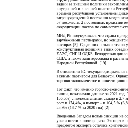
задачи ее внешней политики закреплен
внутренней и внешней политики Республ
времени республикой установлены дипло
загранучреждений постоянно модернизиру
57 посольств, 2 постоянных представител
аккредитации послов по совместительств
МИД РБ подчеркивает, что страна приде
зарубежными партнерами, но концентри
векторах [5]. Среди них называются госу
конструктивная позиция в таких объедин
ЕАЭС, СНГ И ОДКБ. Белорусская диплома
США, а также заинтересована в развитии
Народной Республикой [19].
В отношении ЕС текущая официальная по
важным партнером для Беларуси. Однако
торгово-экономическое и инвестиционное
Тот факт, что именно торгово-экономич
линии, показывали данные за 2021 год. 
136,5%) с положительным сальдо в 2,7 м
рост в 174,4%, а импорт – в 104,5 % (6,
23,9% (18,7 % за 2020 год) [2].
Введенные Западом новые санкции не ос
упали почти в полтора раза. Экспорт в п
предметом экспорта остались критическ