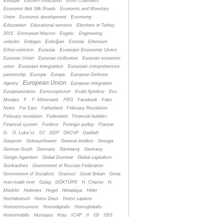
Europe
Eastern civilization
Echo Chambers
Economic Belt Silk Roads
Economic and Monetary
Economy
Union
Economic development
Education
Educational services
Elections in Turkey
2015
Emmanuel Macron
Engels;
Engineering
Erdoğan
vehicles
Erdogan
Estonia
Ethereum
Eurasia
Eurasian Economic Union
Ethno-centrism
Eurasian Union
Eurasian civilization
Eurasian economic
Eurasian integration
union
Euroasian comprehensive
Europe
partnership
Europe.
European Defence
European Union
Agency
European integration
Europeanization
Euroscepticism
Evald Ilyenkov
Evo
Morales
F.
F. Mitterrand.
FRG
Facebook
Fake
News
Far East
Fatherland
February Revolution
February revolution
Federation
Financial bubble»
Foreign policy
France
Financial system
Fordism
G.
G. Luka´sc
G7
GDP
GKChP
Gaddafi
Gasprom
Gebrauchswert
General intellect
Georgia
Germany
German South
Germans
Germany.
Giorgio Agamben
Global Dominat
Global capitalism
Gorbachev
Government of Russian Federation
Government of Socialists
Gramsci
Great Britain
Great
man-made river
Gulag
GÖKTÜRK
H. Chavez
H.
Himalaya
Münkler
Hebrews
Hegel
Hitler
Hochdeutsch
Homo Deus
Homo sapiens
Homoconsumens
Homodigitalis
Homoglobalis
Hungary
Homomobilis
Hutu
ICAP
II
ISI
ISIS