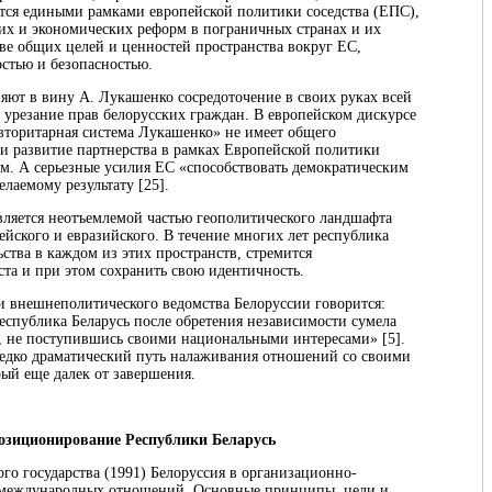
тся едиными рамками европейской политики соседства (ЕПС),
их и экономических реформ в пограничных странах и их
ве общих целей и ценностей пространства вокруг ЕС,
остью и безопасностью.
яют в вину А. Лукашенко сосредоточение в своих руках всей
 урезание прав белорусских граждан. В европейском дискурсе
авторитарная система Лукашенко» не имеет общего
и развитие партнерства в рамках Европейской политики
м. А серьезные усилия ЕС «способствовать демократическим
лаемому результату [25].
является неотъемлемой частью геополитического ландшафта
ейского и евразийского. В течение многих лет республика
ства в каждом из этих пространств, стремится
та и при этом сохранить свою идентичность.
 внешнеполитического ведомства Белоруссии говорится:
еспублика Беларусь после обретения независимости сумела
 не поступившись своими национальными интересами» [5].
редко драматический путь налаживания отношений со своими
ый еще далек от завершения.
озиционирование Республики Беларусь
го государства (1991) Белоруссия в организационно-
у международных отношений. Основные принципы, цели и