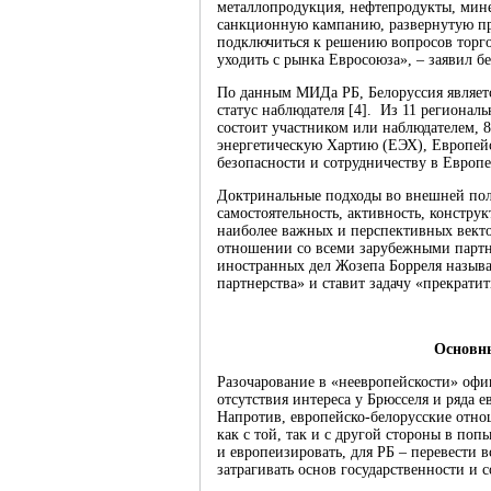
металлопродукция, нефтепродукты, мине
санкционную кампанию, развернутую п
подключиться к решению вопросов торго
уходить с рынка Евросоюза», – заявил б
По данным МИДа РБ, Белоруссия являетс
статус наблюдателя [4]. Из 11 региона
состоит участником или наблюдателем, 
энергетическую Хартию (ЕЭХ), Европей
безопасности и сотрудничеству в Европе
Доктринальные подходы во внешней пол
самостоятельность, активность, констру
наиболее важных и перспективных вект
отношении со всеми зарубежными партне
иностранных дел Жозепа Борреля назыв
партнерства» и ставит задачу «прекрати
Основны
Разочарование в «неевропейскости» офиц
отсутствия интереса у Брюсселя и ряда 
Напротив, европейско-белорусские отн
как с той, так и с другой стороны в по
и европеизировать, для РБ ‒ перевести 
затрагивать основ государственности и 