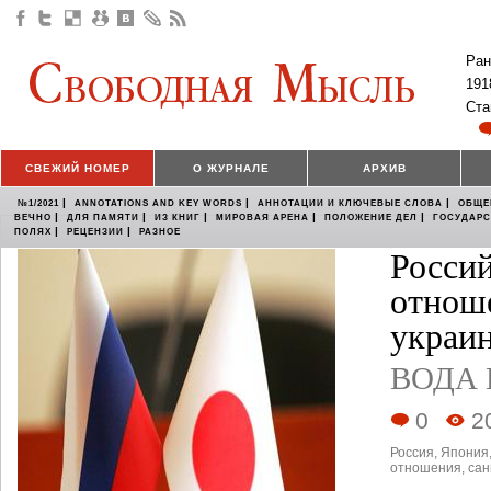
Ран
191
Ста
СВЕЖИЙ НОМЕР
О ЖУРНАЛЕ
АРХИВ
|
|
|
№1/2021
ANNOTATIONS AND KEY WORDS
АННОТАЦИИ И КЛЮЧЕВЫЕ СЛОВА
ОБЩЕ
|
|
|
|
|
ВЕЧНО
ДЛЯ ПАМЯТИ
ИЗ КНИГ
МИРОВАЯ АРЕНА
ПОЛОЖЕНИЕ ДЕЛ
ГОСУДАР
|
|
ПОЛЯХ
РЕЦЕНЗИИ
РАЗНОЕ
Росси
отнош
украин
ВОДА 
0
2
Россия
,
Япония
отношения
,
сан