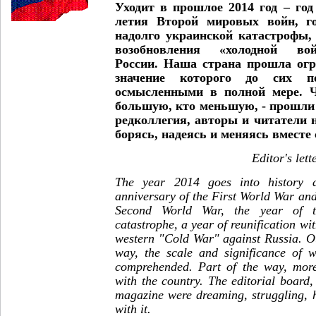
Уходит в прошлое 2014 год – год
летия Второй мировых войн, го
надолго украинской катастрофы,
возобновления «холодной в
России. Наша страна прошла ог
значение которого до сих 
осмысленными в полной мере. Ч
большую, кто меньшую, - прошли 
редколлегия, авторы и читатели 
борясь, надеясь и меняясь вместе 
Editor's lett
The year 2014 goes into history 
anniversary of the First World War and
Second World War, the year of t
catastrophe, a year of reunification w
western "Cold War" against Russia. O
way, the scale and significance of wh
comprehended. Part of the way, more
with the country. The editorial board
magazine were dreaming, struggling, 
with it.