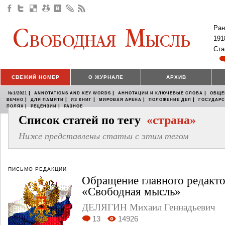
Ран
191
Ста
СВЕЖИЙ НОМЕР
О ЖУРНАЛЕ
АРХИВ
|
|
|
№1/2021
ANNOTATIONS AND KEY WORDS
АННОТАЦИИ И КЛЮЧЕВЫЕ СЛОВА
ОБЩЕ
|
|
|
|
|
ВЕЧНО
ДЛЯ ПАМЯТИ
ИЗ КНИГ
МИРОВАЯ АРЕНА
ПОЛОЖЕНИЕ ДЕЛ
ГОСУДАР
|
|
ПОЛЯХ
РЕЦЕНЗИИ
РАЗНОЕ
Список статей по тегу
«страна»
Ниже представлены статьи с этим тегом
ПИСЬМО РЕДАКЦИИ
Обращение главного редакт
«Свободная мысль»
ДЕЛЯГИН Михаил Геннадьевич
13
14926