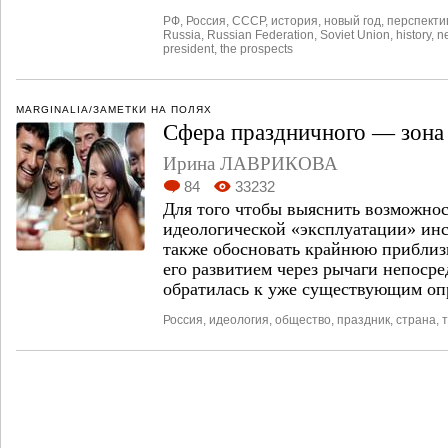
РФ
,
Россия
,
СССР
,
история
,
новый год
,
перспекти
Russia
,
Russian Federation
,
Soviet Union
,
history
,
n
president
,
the prospects
MARGINALIA/ЗАМЕТКИ НА ПОЛЯХ
Сфера праздничного — зона
Ирина ЛАВРИКОВА
84
33232
Для того чтобы выяснить возможнос
идеологической «эксплуатации» инс
также обосновать крайнюю приблизи
его развитием через рычаги непосре
обратилась к уже существующим оп
Россия
,
идеология
,
общество
,
праздник
,
страна
,