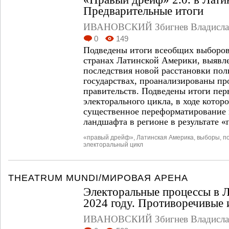
Предварительные итоги
ИВАНОВСКИЙ Збигнев Владисла
0
149
Подведены итоги всеобщих выборов 
странах Латинской Америки, выявл
последствия новой расстановки пол
государствах, проанализированы п
правительств. Подведены итоги пер
электорального цикла, в ходе котор
существенное переформатирование 
ландшафта в регионе в результате «
«правый дрейф»
,
Латинская Америка
,
выборы
,
п
электоральный цикл
THEATRUM MUNDI/МИРОВАЯ АРЕНА
Электоральные процессы в 
2024 году. Противоречивые 
ИВАНОВСКИЙ Збигнев Владисла