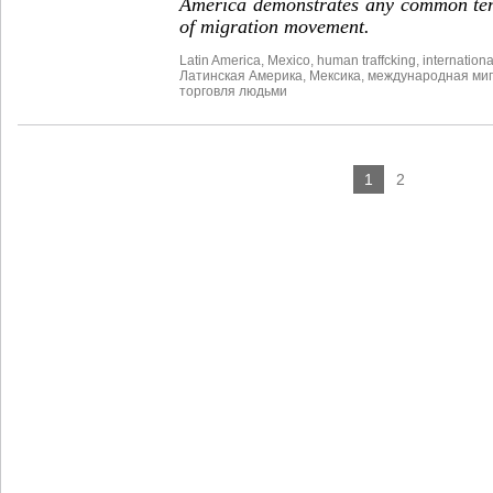
America demonstrates any common tend
of migration movement.
Latin America
,
Mexico
,
human traffcking
,
internationa
Латинская Америка
,
Мексика
,
международная ми
торговля людьми
1
2