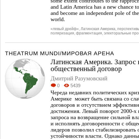
some extent contributes to the rapproch
and Latin America has a new chance to 
and become an independent pole of the
world.
«левый дрейф»
,
Латинская Америка
,
перспектив
поляризация
,
фрагментация
,
электоральные пр
THEATRUM MUNDI/МИРОВАЯ АРЕНА
Латинская Америка. Запрос 
общественный договор
Дмитрий Разумовский
0
5439
Череда недавних политических кри
Америке может быть связана со сл
договоров и отсутствием эффектив
достижения. Левый поворот 2000-х 
запроса на возвращение сильной вла
и исполнять договоренности с обще
лидеров позволил стабилизировать 
устойчивости власти. Однако данны