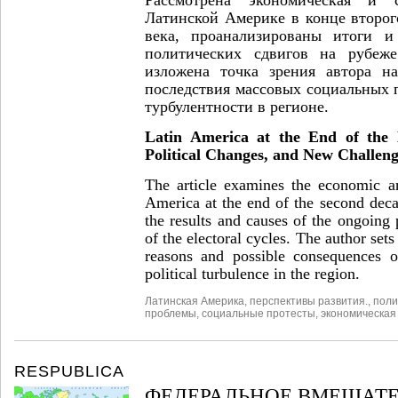
Латинской Америке в конце второг
века, проанализированы итоги 
политических сдвигов на рубеже
изложена точка зрения автора 
последствия массовых социальных 
турбулентности в регионе.
Latin America at the End of the 
Political Changes, and New Challeng
The article examines the economic an
America at the end of the second deca
the results and causes of the ongoing p
of the electoral cycles. The author sets
reasons and possible consequences o
political turbulence in the region.
Латинская Америка
,
перспективы развития.
,
поли
проблемы
,
социальные протесты
,
экономическая
RESPUBLICA
ФЕДЕРАЛЬНОЕ ВМЕШАТЕ