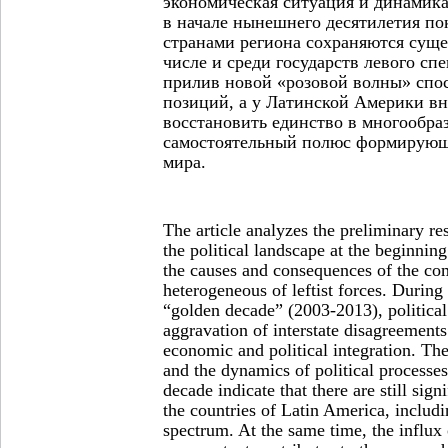
экономическая ситуация и динамик
в начале нынешнего десятилетия по
странами региона сохраняются суще
числе и среди государств левого спе
прилив новой «розовой волны» спо
позиций, а у Латинской Америки вн
восстановить единство в многообраз
самостоятельный полюс формирующ
мира.
The article analyzes the preliminary res
the political landscape at the beginning
the causes and consequences of the co
heterogeneous of leftist forces. During t
“golden decade” (2003-2013), political
aggravation of interstate disagreemen
economic and political integration. Th
and the dynamics of political processes
decade indicate that there are still sig
the countries of Latin America, includin
spectrum. At the same time, the influx