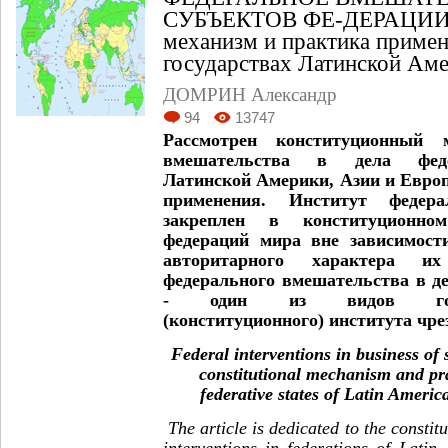
СУБЪЕКТОВ ФЕ-ДЕРАЦИИ. 
механизм и практика приме
государствах Латинской Аме
ДОМРИН Александр
94
13747
Рассмотрен конституционный м
вмешательства в дела феде
Латинской Америки, Азии и Европ
применения. Институт федера
закреплен в конституционно
федераций мира вне зависимост
авторитарного характера и
федерального вмешательства в д
- один из видов государ
(конституционного) института чр
Federal interventions in business of 
constitutional mechanism and pra
federative states of Latin Ameri
The article is dedicated to the constit
interventions in federations of Lati