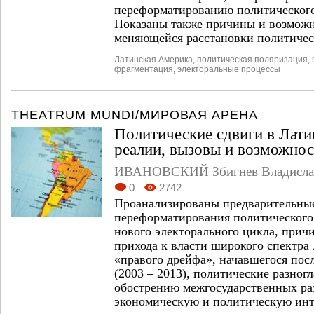
переформатированию политического
Показаны также причины и возможн
меняющейся расстановки политичес
Латинская Америка
,
политическая поляризация
,
фрагментация
,
электоральные процессы
THEATRUM MUNDI/МИРОВАЯ АРЕНА
Политические сдвиги в Лат
реалии, вызовы и возможно
ИВАНОВСКИЙ Збигнев Владисла
0
2742
Проанализированы предварительны
переформатирования политического
нового электорального цикла, прич
прихода к власти широкого спектра 
«правого дрейфа», начавшегося посл
(2003 – 2013), политические разног
обострению межгосударственных ра
экономическую и политическую инт