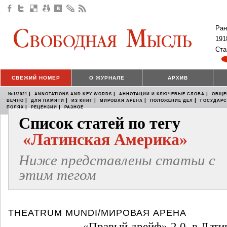
Ран
191
Ста
СВЕЖИЙ НОМЕР
О ЖУРНАЛЕ
АРХИВ
|
|
|
№1/2021
ANNOTATIONS AND KEY WORDS
АННОТАЦИИ И КЛЮЧЕВЫЕ СЛОВА
ОБЩЕ
|
|
|
|
|
ВЕЧНО
ДЛЯ ПАМЯТИ
ИЗ КНИГ
МИРОВАЯ АРЕНА
ПОЛОЖЕНИЕ ДЕЛ
ГОСУДАР
|
|
ПОЛЯХ
РЕЦЕНЗИИ
РАЗНОЕ
Список статей по тегу
«Латинская Америка»
Ниже представлены статьи с
этим тегом
THEATRUM MUNDI/МИРОВАЯ АРЕНА
«Правый дрейф» 2.0. в Лати