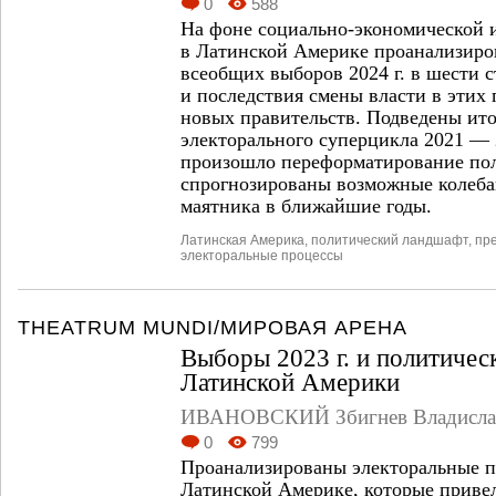
0
588
На фоне социально-экономической 
в Латинской Америке проанализиро
всеобщих выборов 2024 г. в шести 
и последствия смены власти в этих
новых правительств. Подведены ито
электорального суперцикла 2021 — 20
произошло переформатирование пол
спрогнозированы возможные колеба
маятника в ближайшие годы.
Латинская Америка
,
политический ландшафт
,
пр
электоральные процессы
THEATRUM MUNDI/МИРОВАЯ АРЕНА
Выборы 2023 г. и политиче
Латинской Америки
ИВАНОВСКИЙ Збигнев Владисла
0
799
Проанализированы электоральные пр
Латинской Америке, которые приве