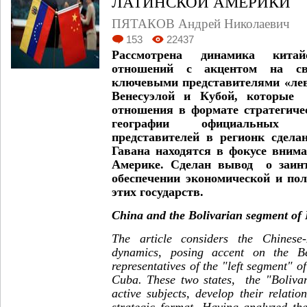
ЛАТИНСКОЙ АМЕРИКИ
ПЯТАКОВ Андрей Николаевич
153
22437
Рассмотрена динамика китайск
отношений с акцентом на с
ключевыми представителями «лев
Венесуэлой и Кубой, которы
отношения в формате стратегиче
географии официальных 
представителей в регионк сдела
Гавана находятся в фокусе вним
Америке. Сделан вывод о заинт
обеспечении экономической и по
этих государств.
China and the Bolivarian segment of
The article considers the Chinese-
dynamics, posing accent on the Be
representatives of the "left segment" o
Cuba. These two states, the "Bolivar
active subjects, develop their relati
strategic format. Having analyzed th