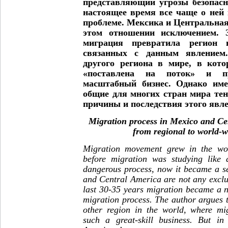
представляющий угрозы безопасн
настоящее время все чаще о ней 
проблеме. Мексика и Центральна
этом отношении исключением. З
миграция превратила регион 
связанных с данным явлением.
другого региона в мире, в кот
«поставлена на поток» и п
масштабный бизнес. Однако име
общие для многих стран мира тен
причины и последствия этого явл
Migration process in Mexico and Ce
from regional to world-w
Migration movement grew in the worl
before migration was studying like 
dangerous process, now it became a s
and Central America are not any exclus
last 30-35 years migration became a 
migration process. The author argues th
other region in the world, where mi
such a great-skill business. But in