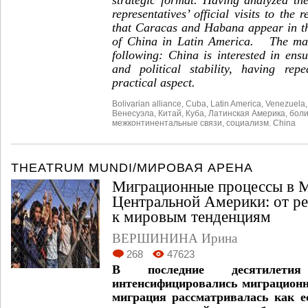
representatives’ official visits to the
that Caracas and Habana appear in the
of China in Latin America. The main
following: China is interested in ens
and political stability, having rep
practical aspect.
Bolivarian alliance
,
Cuba
,
Latin America
,
Venezuela
Венесуэла
,
Китай
,
Куба
,
Латинская Америка
,
боли
межконтинентальные связи
,
социализм. China
THEATRUM MUNDI/МИРОВАЯ АРЕНА
Миграционные процессы в М
Центральной Америки: от р
к мировым тенденциям
ВЕРШИНИНА Ирина
268
47623
В последние десятилет
интенсифицировались миграционн
миграция рассматривалась как е