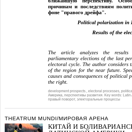
ближайшую перспективу. Особо
причинам и последствиям полит
фоне "правого дрейфа".
Political polarization in
Results of the elect
The article analyzes the results
parliamentary elections of the last pe
electoral cycle. The author considers
of the region for the near future. Spec
causes and consequences of political po
the right.
development prospects.
,
electoral processes
,
politic
Америка
,
перспективы развития. Key words: Latin
правый поворот
,
электоральные процессы
THEATRUM MUNDI/МИРОВАЯ АРЕНА
КИТАЙ И БОЛИВАРИАНС