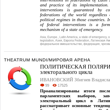
and practice of its implementation. 
interventions is guaranteed by co
federations of the world regardless 
political regimes in those countries. In
of federal interventions is a form 
mechanism of a state of emergency.
Asia
,
Europe.
,
Latin America
,
a state of emergency
,
c
legislation
,
Азия
,
Европа Federation
,
Латинская А
федеральное вмешательство
,
федерация
,
чрезв
THEATRUM MUNDI/МИРОВАЯ АРЕНА
ПОЛИТИЧЕСКАЯ ПОЛЯРИ
электорального цикла
ИВАНОВСКИЙ Збигнев Владисла
99
17525
Проанализированы итоги после
парламентских выборов, за
электоральный цикл в Латин
рассматривает основные тенденц