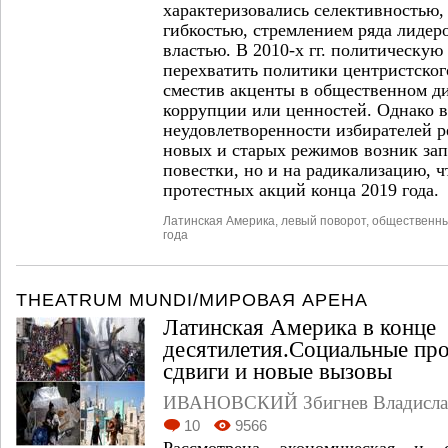
характеризовались селективностью,
гибкостью, стремлением ряда лидер
властью. В 2010-х гг. политическу
перехватить политики центристског
сместив акценты в общественном д
коррупции или ценностей. Однако в
неудовлетворенности избирателей р
новых и старых режимов возник зап
повестки, но и на радикализацию, ч
протестных акций конца 2019 года.
Латинская Америка
,
левый поворот
,
общественны
года
THEATRUM MUNDI/МИРОВАЯ АРЕНА
Латинская Америка в конце
десятилетия.Социальные пр
сдвиги и новые вызовы
ИВАНОВСКИЙ Збигнев Владисла
10
9566
Рассмотрена экономическая и 