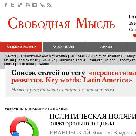
Ран
191
Ста
СВЕЖИЙ НОМЕР
О ЖУРНАЛЕ
АРХИВ
|
|
|
№1/2021
ANNOTATIONS AND KEY WORDS
АННОТАЦИИ И КЛЮЧЕВЫЕ СЛОВА
ОБЩЕ
|
|
|
|
|
ВЕЧНО
ДЛЯ ПАМЯТИ
ИЗ КНИГ
МИРОВАЯ АРЕНА
ПОЛОЖЕНИЕ ДЕЛ
ГОСУДАР
|
|
ПОЛЯХ
РЕЦЕНЗИИ
РАЗНОЕ
Список статей по тегу
«перспектив
развития. Key words: Latin America»
Ниже представлены статьи с этим тегом
THEATRUM MUNDI/МИРОВАЯ АРЕНА
ПОЛИТИЧЕСКАЯ ПОЛЯРИ
электорального цикла
ИВАНОВСКИЙ Збигнев Владисла