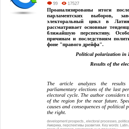
99
17527
Проанализированы итоги после
парламентских выборов, за
электоральный цикл в Латин
рассматривает основные тенденц
ближайшую перспективу. Особо
причинам и последствиям полит
фоне "правого дрейфа".
Political polarization in
Results of the elect
The article analyzes the results
parliamentary elections of the last pe
electoral cycle. The author considers
of the region for the near future. Spec
causes and consequences of political po
the right.
development prospects.
,
electoral processes
,
politic
Америка
,
перспективы развития. Key words: Latin