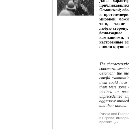
Дана характе
приближавшихс
Османской; обо
и протоимпери
мировой, можн
того, такие
любую сторону,
безвыходное
кампаниями, т
настроенные с
стояли крупные
The characteristi
concentric semici
Ottoman; the ine
careful examinati
them could have b
there were some a
inclined to peac
unprecedented in
aggressive-minded
and their unions.
Russia and Europ
и Европа
,
импери
провокации