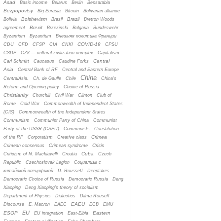
Asad
Basic income
Belarus
Berlin
Bessarabia
Bezpopovtsy
Big Eurasia
Bitcoin
Bolivarian alliance
Bolshevism
Brazil
Bolivia
Brasil
Bretton Woods
Brexit
agreement
Brzezinski
Bulgaria
Bundeswehr
Byzantism
Byzantium
Bнешняя политика Франции
COVID-19
CDU
CFD
CFSP
CIA
CNKI
CPSU
CSDP
CZК — cultural-zivilization complex
Capitalism
Central
Carl Schmitt
Caucasus
Caudine Forks
Asia
Central Bank of RF
Central and Eastern Europe
China
CentralAsia.
Ch. de Gaulle
Chile
China's
Reform and Opening policy
Choice of Russia
Christianity
Churchill
Civil War
Clinton
Club of
Rome
Cold War
Commonwealth of Independent States
(CIS)
Commonwealth of the Independent States
Communism
Communist Party of China
Communist
Party of the USSR (CSPU)
Communists
Constitution
Crimea
of the RF
Corporatism
Creative class
Crisis
Crimean consensus
Crimean syndrome
Cuba
Criticism of N. Machiavelli
Croatia
Czech
Republic
Czechoslovak Legion
Cоциализм с
китайской спецификой
D. Rousseff
Deepfakes
Democratic Choice of Russia
Democratic Russia
Deng
Xiaoping
Deng Xiaoping's theory of socialism
Department of Physics
Dialectics
Dilma Rouseff
EAEU
Discourse
E. Macron
EAEC
ECB
EMU
EU
ESOP
Eastern
EU integration
East-Elbia