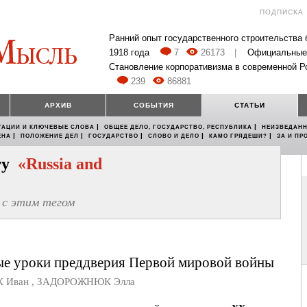
ПОДПИСКА
Ранний опыт государственного строительства
1918 года
7
26173
|
Официальные
Становление корпоративизма в современной Р
239
86881
АРХИВ
СОБЫТИЯ
СТАТЬИ
|
|
ТАЦИИ И КЛЮЧЕВЫЕ СЛОВА
ОБЩЕЕ ДЕЛО, ГОСУДАРСТВО, РЕСПУБЛИКА
НЕИЗВЕДАНН
|
|
|
|
|
ЕНА
ПОЛОЖЕНИЕ ДЕЛ
ГОСУДАРСТВО
СЛОВО И ДЕЛО
КАМО ГРЯДЕШИ?
ЗА И ПР
егу
«Russia and
с этим тегом
е уроки преддверия Первой мировой войны
 Иван
,
ЗАДОРОЖНЮК Элла