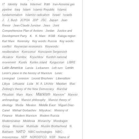
Iran
India
Internet
IT
Identity
Iran-Armenia gas
Iraq
Islam
pipeline
Islamic Republic
Islamic
Israel
fundamentalism
Islamist radicalism
Israelis
Japan
J.
J. Bush
JCPOA
JDP
JSC
Jean
Renoir
Jean-Claude Juncker
Jews
Joint
Comprehensive Plan of Actions
Jordan
Justice and
KGB
Development Party
K.
K. Marx
Kaluga region
Karl Marx
Kerensky
Key words: Russia
Key words:
conflict
Keynesian economics
Keywords:
neoliberalism
Komsomol
Konstantin Sergeevich
Aksakov
Kornilov.
Kryuchkov
Kurdish national
Kurds
movement
Kuriles island
Kyrgyzstan
LIBRE
Latin America
Lenin
Lebanon
Latvia
Left turn
Lenin's place in the history of Marxism
Lenin;
Liberalism
Leningrad
Leninism
Leonid Brezhnev
Libya
Lula
Maidan
Lithuania
M. A. Lifshitz
Mao
Zedong's theory of the New Democracy
Marshal
Marxism
Pilsudski
Marx
Marx;
Marxism”
Marxist
anthropology
Marxist philosophy
Marxist theory of
Mexico
Middle East
ideology
Media
Miguel Diaz-
Canel
Mikhail Gorbachev
Milyukov;
Ministry of
Finance
Modern Marxism
Modern Russia
Moldova
Modernization
Monarchy
Mondragon
Group
Moscow
Multitude
Muslim Brotherhood
N.
NATO
Bukharin
NBIC-technologies
NBIC-
технологии
NEP
NORDEFCO
NSR
Name of