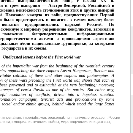
ристика империалистических войн, с начала ХХ в.
я к трем империям — Австро-Венгерской, Российской и
снована неизбежность столкновения этих и других империй
й. Показано: каждую из войн, предшествующих Первой
о было предотвратить и погасить в самом начале; более
 попытки предпринимались царской Россией. Но
 склонную к мирному разрешению конфликтов, загоняли в
 положение беспрецедентными информационными
еррористическими актами и провокациями агрессивно
оциальные и/или национальные группировки, за которыми
 государства и их союзы.
Undigested lessons before the First world war
c of the imperialist war from the beginning of the twentieth century
rcles approaching the three empires Austro-Hungarian, Russian and
vitable collision of these and other empires and protoempires. A
on of these wars preceding the First world war, shows that each of
een prevented and to extinguish at the very beginning; moreover,
ttempts of tsarist Russia as one of the parties. But either way,
eful resolution of conflicts, driven into a hopeless situation
formation campaigns, terrorist acts and provocations by some
 social and/or ethnic groups, behind which stood the large States
e
,
imperialism
,
imperialist war
,
peacemaking initiatives
,
provocation
,
Россия
ализм
,
империалистические войны
,
миротворческие инициативы
,