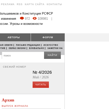
РЕКЛАМА
RSS
КАРТА САЙТА
КОНТАКТЫ
 большевиков и Конституция РСФСР
 извинения
972
108981
|
оссии. Угрозы и возможности
АВТОРЫ
ФОРУМ
|
|
АЯ ЗЕМЛЯ
ПИСЬМО РЕДАКЦИИ
ИСКУССТВО
|
|
|
ОТИВ
ОБРАЗ ЖИЗНИ
БУКВАЛЬНО
ЗАМЕТКИ НА
НАЙТИ
СВЕЖИЙ НОМЕР
№ 4/2026
Май / 2026
ЧИТАТЬ
Архив
ВЫПУСК ЖУРНАЛА