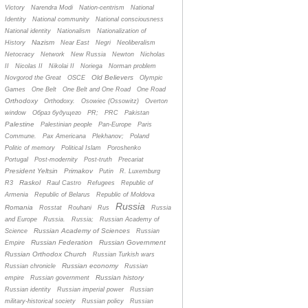
Victory
Narendra Modi
Nation-centrism
National
Identity
National community
National consciousness
National identity
Nationalism
Nationalization of
Nazism
History
Near East
Negri
Neoliberalism
Netocracy
Network
New Russia
Newton
Nicholas
II
Nicolas II
Nikolai II
Noriega
Norman problem
Old Believers
Novgorod the Great
OSCE
Olympic
Games
One Belt
One Belt and One Road
One Road
Orthodoxy
Orthodoxy.
Osowiec (Ossowitz)
Overton
window
Oбраз будущего
PR;
PRC
Pakistan
Palestine
Palestinian people
Pan-Europe
Paris
Commune.
Pax Americana
Plekhanov;
Poland
Politic of memory
Political Islam
Poroshenko
Portugal
Post-modernity
Post-truth
Precariat
President Yeltsin
Primakov
Putin
R. Luxemburg
Raskol
R3
Raul Castro
Refugees
Republic of
Armenia
Republic of Belarus
Republic of Moldova
Russia
Romania
Rosstat
Rouhani
Rus
Russia
and Europe
Russia.
Russia;
Russian Academy of
Russian Academy of Sciences
Science
Russian
Russian Federation
Russian Government
Empire
Russian Orthodox Church
Russian Turkish wars
Russian economy
Russian chronicle
Russian
Russian history
empire
Russian government
Russian identity
Russian imperial power
Russian
military-historical society
Russian policy
Russian