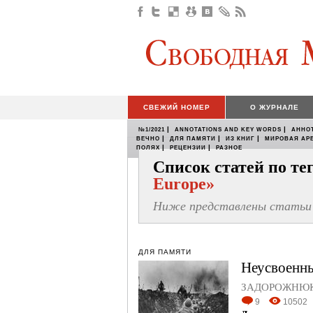
СВЕЖИЙ НОМЕР
О ЖУРНАЛЕ
|
|
№1/2021
ANNOTATIONS AND KEY WORDS
АННО
|
|
|
ВЕЧНО
ДЛЯ ПАМЯТИ
ИЗ КНИГ
МИРОВАЯ АР
|
|
ПОЛЯХ
РЕЦЕНЗИИ
РАЗНОЕ
Список статей по т
Europe»
Ниже представлены статьи 
ДЛЯ ПАМЯТИ
Неусвоенны
ЗАДОРОЖНЮК
9
10502