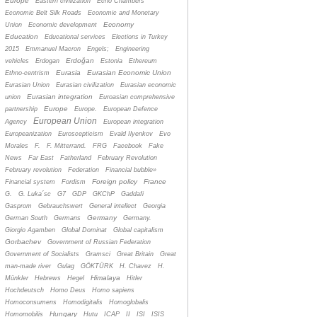
Europe
Eastern civilization
Echo Chambers
Economic Belt Silk Roads
Economic and Monetary
Economy
Union
Economic development
Education
Educational services
Elections in Turkey
2015
Emmanuel Macron
Engels;
Engineering
Erdoğan
vehicles
Erdogan
Estonia
Ethereum
Eurasia
Eurasian Economic Union
Ethno-centrism
Eurasian Union
Eurasian civilization
Eurasian economic
Eurasian integration
union
Euroasian comprehensive
Europe
partnership
Europe.
European Defence
European Union
Agency
European integration
Europeanization
Euroscepticism
Evald Ilyenkov
Evo
Morales
F.
F. Mitterrand.
FRG
Facebook
Fake
News
Far East
Fatherland
February Revolution
February revolution
Federation
Financial bubble»
Foreign policy
France
Financial system
Fordism
G.
G. Luka´sc
G7
GDP
GKChP
Gaddafi
Gasprom
Gebrauchswert
General intellect
Georgia
Germany
German South
Germans
Germany.
Giorgio Agamben
Global Dominat
Global capitalism
Gorbachev
Government of Russian Federation
Government of Socialists
Gramsci
Great Britain
Great
man-made river
Gulag
GÖKTÜRK
H. Chavez
H.
Himalaya
Münkler
Hebrews
Hegel
Hitler
Hochdeutsch
Homo Deus
Homo sapiens
Homoconsumens
Homodigitalis
Homoglobalis
Hungary
Homomobilis
Hutu
ICAP
II
ISI
ISIS