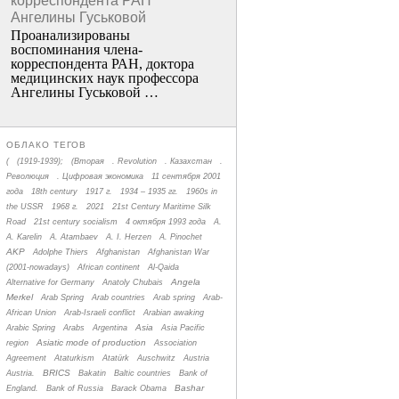
корреспондента РАН
Ангелины Гуськовой
Проанализированы
воспоминания члена­
корреспондента РАН, доктора
медицинских наук профессора
Ангелины Гуськовой …
ОБЛАКО ТЕГОВ
(
(1919-1939);
(Вторая
. Revolution
. Казахстан
.
Революция
. Цифровая экономика
11 сентября 2001
года
18th century
1917 г.
1934 – 1935 гг.
1960s in
the USSR
1968 г.
2021
21st Century Maritime Silk
Road
21st century socialism
4 октября 1993 года
A.
A. Karelin
A. Atambaev
A. I. Herzen
A. Pinochet
AKP
Adolphe Thiers
Afghanistan
Afghanistan War
(2001-nowadays)
African continent
Al-Qaida
Angela
Alternative for Germany
Anatoly Chubais
Merkel
Arab Spring
Arab countries
Arab spring
Arab-
African Union
Arab-Israeli conflict
Arabian awaking
Asia
Arabic Spring
Arabs
Argentina
Asia Pacific
Asiatic mode of production
region
Association
Agreement
Ataturkism
Atatürk
Auschwitz
Austria
BRICS
Austria.
Bakatin
Baltic countries
Bank of
Bashar
England.
Bank of Russia
Barack Obama