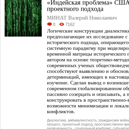
«Индейская проблема» США
проектного подхода
МИНАТ Валерий Николаевич
0
7162
Логические конструкции диалектик
предполагающие их исследование с
исторического подхода, опирающего
системную парадигму при моделиро
временной матрицы исторического п
автором на основе теоретико-метод
современных ученых обществоведче
способствуют выявлению и обосно
детерминаций, имеющих в настояще
изучение. Сделан вывод о возникше
современном глобализированном об
пассивно созерцать и описывать, а 
конструировать в пространственно
возможности минимизации и локал
конфликтов.
Диалектика
,
амбивалентность
,
гражданские войн
процесс
,
проектный подход
,
пространственно-вр
реляционность.
,
социальный конфликт
,
субъектн