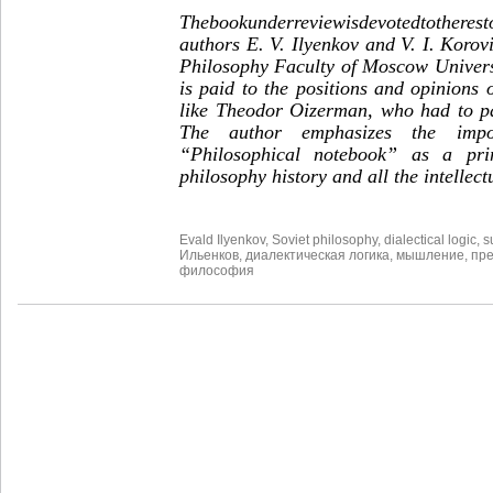
The
book
under
review
is
devoted
to
the
rest
authors E. V. Ilyenkov and V. I.
Korov
Philosophy Faculty of Moscow Universi
is paid to the positions and opinions 
like Theodor Oizerman, who had to par
The author emphasizes the impo
“Philosophical notebook” as a pri
philosophy history and all the intellect
Evald Ilyenkov
,
Soviet philosophy
,
dialectical logic
,
s
Ильенков
,
диалектическая логика
,
мышление
,
пр
философия