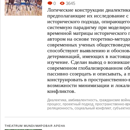
0
3645
Логические конструкции диалектик
предполагающие их исследование с
исторического подхода, опирающего
системную парадигму при моделиро
временной матрицы исторического п
автором на основе теоретико-метод
современных ученых обществоведче
способствуют выявлению и обосно
детерминаций, имеющих в настояще
изучение. Сделан вывод о возникше
современном глобализированном об
пассивно созерцать и описывать, а 
конструировать в пространственно
возможности минимизации и локал
конфликтов.
Диалектика
,
амбивалентность
,
гражданские войн
процесс
,
проектный подход
,
пространственно-вр
реляционность
,
социальный конфликт
,
субъектно
THEATRUM MUNDI/МИРОВАЯ АРЕНА