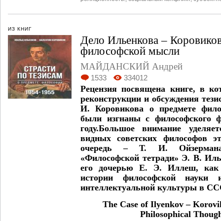
ИЗ КНИГ
Дело Ильенкова – Коровиков
философской мысли
МАЙДАНСКИЙ Андрей
1533
334012
Рецензия посвящена книге, в ко
реконструкции и обсуждения тезис
И. Коровикова о предмете фило
были изгнаны с философского 
году.Большое внимание уделяе
видных советских философов эт
очередь – Т. И. Ойзермана
«Философской тетради» Э. В. Ил
его дочерью Е. Э. Иллеш, как
истории философской науки и
интеллектуальной культуры в ССС
The Case of Ilyenkov – Korovi
Philosophical Thoug