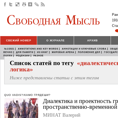
Ран
191
Ста
СВЕЖИЙ НОМЕР
О ЖУРНАЛЕ
АРХИВ
|
|
|
№1/2021
ANNOTATIONS AND KEY WORDS
АННОТАЦИИ И КЛЮЧЕВЫЕ СЛОВА
ОБЩЕ
|
|
|
|
|
ВЕЧНО
ДЛЯ ПАМЯТИ
ИЗ КНИГ
МИРОВАЯ АРЕНА
ПОЛОЖЕНИЕ ДЕЛ
ГОСУДАР
|
|
ПОЛЯХ
РЕЦЕНЗИИ
РАЗНОЕ
Список статей по тегу
«диалектичес
логика»
Ниже представлены статьи с этим тегом
QUO VADIS?/КАМО ГРЯДЕШИ?
Диалектика и проектность г
пространственно-временной
МИНАТ Валерий