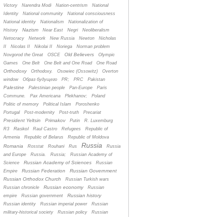
Victory
Narendra Modi
Nation-centrism
National
Identity
National community
National consciousness
National identity
Nationalism
Nationalization of
Nazism
History
Near East
Negri
Neoliberalism
Netocracy
Network
New Russia
Newton
Nicholas
II
Nicolas II
Nikolai II
Noriega
Norman problem
Old Believers
Novgorod the Great
OSCE
Olympic
Games
One Belt
One Belt and One Road
One Road
Orthodoxy
Orthodoxy.
Osowiec (Ossowitz)
Overton
window
Oбраз будущего
PR;
PRC
Pakistan
Palestine
Palestinian people
Pan-Europe
Paris
Commune.
Pax Americana
Plekhanov;
Poland
Politic of memory
Political Islam
Poroshenko
Portugal
Post-modernity
Post-truth
Precariat
President Yeltsin
Primakov
Putin
R. Luxemburg
Raskol
R3
Raul Castro
Refugees
Republic of
Armenia
Republic of Belarus
Republic of Moldova
Russia
Romania
Rosstat
Rouhani
Rus
Russia
and Europe
Russia.
Russia;
Russian Academy of
Russian Academy of Sciences
Science
Russian
Russian Federation
Russian Government
Empire
Russian Orthodox Church
Russian Turkish wars
Russian economy
Russian chronicle
Russian
Russian history
empire
Russian government
Russian identity
Russian imperial power
Russian
military-historical society
Russian policy
Russian