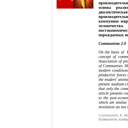
производитель
основа реал
диалектическа
производительн
коммунное мир
человечества
постэкономиче
порождаемых не
Communism 2.0
On the basis of K
concept of commu
Association of pr
of Communists. He 
modern conditions 
productive forces
the readers' atten
present stadium-ci
that only the com
article presents c
to the post-econo
which are similar 
revolution an not 
Communism
,
K. M
Коммунизм
,
комм