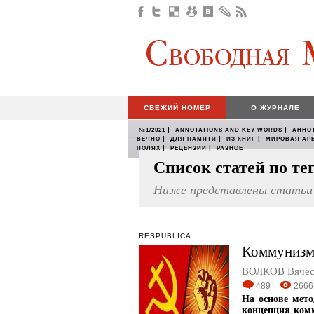
СВЕЖИЙ НОМЕР
О ЖУРНАЛЕ
|
|
№1/2021
ANNOTATIONS AND KEY WORDS
АННО
|
|
|
ВЕЧНО
ДЛЯ ПАМЯТИ
ИЗ КНИГ
МИРОВАЯ АР
|
|
ПОЛЯХ
РЕЦЕНЗИИ
РАЗНОЕ
Список статей по т
Ниже представлены статьи 
RESPUBLICA
Коммунизм
ВОЛКОВ Вячес
489
2666
На основе мет
концепция ком