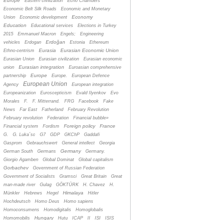
Europe
Eastern civilization
Echo Chambers
Economic Belt Silk Roads
Economic and Monetary
Economy
Union
Economic development
Education
Educational services
Elections in Turkey
2015
Emmanuel Macron
Engels;
Engineering
Erdoğan
vehicles
Erdogan
Estonia
Ethereum
Eurasia
Eurasian Economic Union
Ethno-centrism
Eurasian Union
Eurasian civilization
Eurasian economic
Eurasian integration
union
Euroasian comprehensive
Europe
partnership
Europe.
European Defence
European Union
Agency
European integration
Europeanization
Euroscepticism
Evald Ilyenkov
Evo
Morales
F.
F. Mitterrand.
FRG
Facebook
Fake
News
Far East
Fatherland
February Revolution
February revolution
Federation
Financial bubble»
Foreign policy
France
Financial system
Fordism
G.
G. Luka´sc
G7
GDP
GKChP
Gaddafi
Gasprom
Gebrauchswert
General intellect
Georgia
Germany
German South
Germans
Germany.
Giorgio Agamben
Global Dominat
Global capitalism
Gorbachev
Government of Russian Federation
Government of Socialists
Gramsci
Great Britain
Great
man-made river
Gulag
GÖKTÜRK
H. Chavez
H.
Himalaya
Münkler
Hebrews
Hegel
Hitler
Hochdeutsch
Homo Deus
Homo sapiens
Homoconsumens
Homodigitalis
Homoglobalis
Hungary
Homomobilis
Hutu
ICAP
II
ISI
ISIS