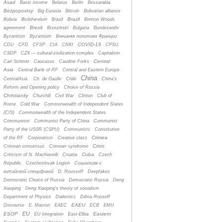
Asad
Basic income
Belarus
Berlin
Bessarabia
Bezpopovtsy
Big Eurasia
Bitcoin
Bolivarian alliance
Bolshevism
Brazil
Bolivia
Brasil
Bretton Woods
Brexit
agreement
Brzezinski
Bulgaria
Bundeswehr
Byzantism
Byzantium
Bнешняя политика Франции
COVID-19
CDU
CFD
CFSP
CIA
CNKI
CPSU
CSDP
CZК — cultural-zivilization complex
Capitalism
Central
Carl Schmitt
Caucasus
Caudine Forks
Asia
Central Bank of RF
Central and Eastern Europe
China
CentralAsia.
Ch. de Gaulle
Chile
China's
Reform and Opening policy
Choice of Russia
Christianity
Churchill
Civil War
Clinton
Club of
Rome
Cold War
Commonwealth of Independent States
(CIS)
Commonwealth of the Independent States
Communism
Communist Party of China
Communist
Party of the USSR (CSPU)
Communists
Constitution
Crimea
of the RF
Corporatism
Creative class
Crisis
Crimean consensus
Crimean syndrome
Cuba
Criticism of N. Machiavelli
Croatia
Czech
Republic
Czechoslovak Legion
Cоциализм с
китайской спецификой
D. Rousseff
Deepfakes
Democratic Choice of Russia
Democratic Russia
Deng
Xiaoping
Deng Xiaoping's theory of socialism
Department of Physics
Dialectics
Dilma Rouseff
EAEU
Discourse
E. Macron
EAEC
ECB
EMU
EU
ESOP
Eastern
EU integration
East-Elbia