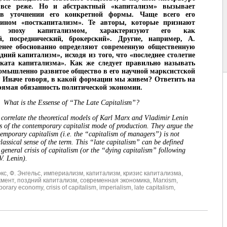
 все реже. Но и абстрактный «капитализм» вызывает
 в уточнении его конкретной формы. Чаще всего его
ином «посткапитализм». Те авторы, которые признают
ую эпоху капитализмом, характеризуют его как
й, посреднический, брокерский». Другие, например, А.
менее обоснованно определяют современную общественную
дний капитализм», исходя из того, что «последнее столетие
аката капитализма». Как же следует правильно называть
омышленно развитое общество в его научной марксистской
 Иначе говоря, в какой формации мы живем? Ответить на
прямая обязанность политической экономии.
What is the Essense of “The Late Capitalism”?
 correlate the theoretical models of Karl Marx and Vladimir Lenin
es of the contemporary capitalist mode of production. They argue the
temporary capitalism (i.e. the “capitalism of managers”) is not
classical sense of the term. This “late capitalism” can be defined
he general crisis of capitalism (or the “dying capitalism” following
V. Lenin).
ркс
,
Ф. Энгельс
,
империализм
,
капитализм
,
кризис капитализма
,
мент
,
поздний капитализм
,
современная экономика
,
Marxism
,
porary economy
,
crisis of capitalism
,
imperialism
,
late capitalism
,