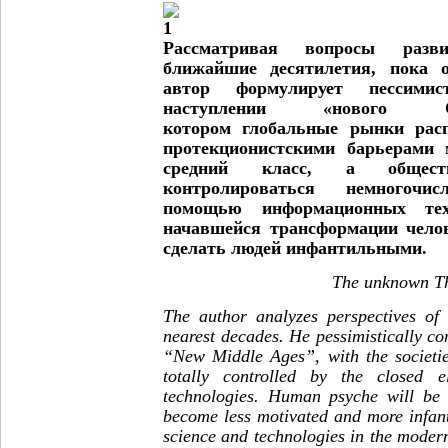
Рассматривая вопросы разв
ближайшие десятилетия, пока о
автор формулирует пессимис
наступлении «нового С
котором глобальные рынки расп
протекционистскими барьерами 
средний класс, а общест
контролироваться немногоч
помощью информационных тех
начавшейся трансформации чело
сделать людей инфантильными.
The unknown T
The author analyzes perspectives of
nearest decades. He pessimistically co
“New Middle Ages”, with the societie
totally controlled by the closed 
technologies. Human psyche will be 
become less motivated and more infant
science and technologies in the moder