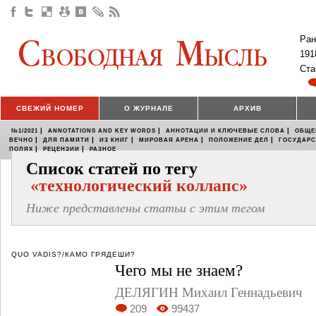
Ран
191
Ста
СВЕЖИЙ НОМЕР
О ЖУРНАЛЕ
АРХИВ
|
|
|
№1/2021
ANNOTATIONS AND KEY WORDS
АННОТАЦИИ И КЛЮЧЕВЫЕ СЛОВА
ОБЩЕ
|
|
|
|
|
ВЕЧНО
ДЛЯ ПАМЯТИ
ИЗ КНИГ
МИРОВАЯ АРЕНА
ПОЛОЖЕНИЕ ДЕЛ
ГОСУДАР
|
|
ПОЛЯХ
РЕЦЕНЗИИ
РАЗНОЕ
Список статей по тегу
«технологический коллапс»
Ниже представлены статьи с этим тегом
QUO VADIS?/КАМО ГРЯДЕШИ?
Чего мы не знаем?
ДЕЛЯГИН Михаил Геннадьевич
209
99437