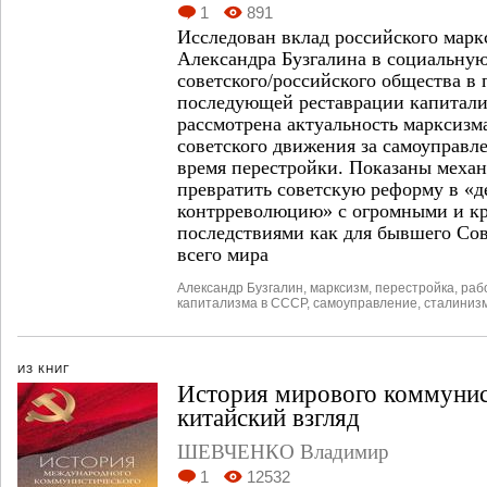
1
891
Исследован вклад российского марк
Александра Бузгалина в социальну
советского/российского общества в 
последующей реставрации капитали
рассмотрена актуальность марксизм
советского движения за самоуправл
время перестройки. Показаны меха
превратить советскую реформу в «
контрреволюцию» с огромными и к
последствиями как для бывшего Сов
всего мира
Александр Бузгалин
,
марксизм
,
перестройка
,
раб
капитализма в СССР
,
самоуправление
,
сталиниз
ИЗ КНИГ
История мирового коммунис
китайский взгляд
ШЕВЧЕНКО Владимир
1
12532