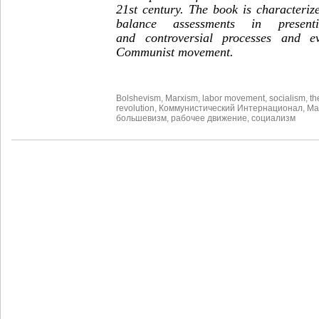
21st century. The book is characterize
balance assessments in presen
and controversial processes and ev
Communist movement.
Bolshevism
,
Marxism
,
labor movement
,
socialism
,
th
revolution
,
Коммунистический Интернационал
,
Ма
большевизм
,
рабочее движение
,
социализм