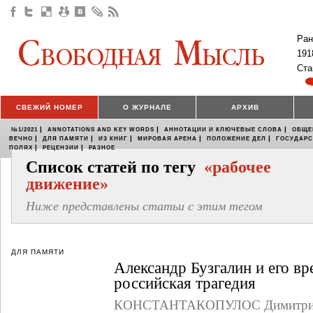
Ран
191
Ста
СВЕЖИЙ НОМЕР
О ЖУРНАЛЕ
АРХИВ
|
|
|
№1/2021
ANNOTATIONS AND KEY WORDS
АННОТАЦИИ И КЛЮЧЕВЫЕ СЛОВА
ОБЩЕ
|
|
|
|
|
ВЕЧНО
ДЛЯ ПАМЯТИ
ИЗ КНИГ
МИРОВАЯ АРЕНА
ПОЛОЖЕНИЕ ДЕЛ
ГОСУДАР
|
|
ПОЛЯХ
РЕЦЕНЗИИ
РАЗНОЕ
Список статей по тегу
«рабочее
движение»
Ниже представлены статьи с этим тегом
ДЛЯ ПАМЯТИ
Александр Бузгалин и его вр
российская трагедия
КОНСТАНТАКОПУЛОС Димитри