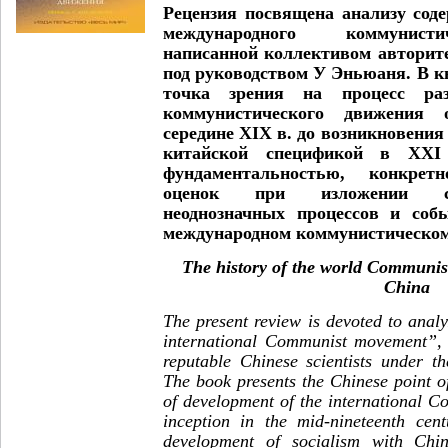
Рецензия посвящена анализу сод
международного коммунисти
написанной коллективом авторит
под руководством У Эньюаня. В к
точка зрения на процесс раз
коммунистического движения
середине XIX в. до возникновения
китайской спецификой в XXI
фундаментальностью, конкретн
оценок при изложении 
неоднозначных процессов и соб
международном коммунистическом
The history of the world Communis
China
The present review is devoted to anal
international Communist movement”, 
reputable Chinese scientists under t
The book presents the Chinese point o
of development of the international 
inception in the mid-nineteenth cen
development of socialism with Chine