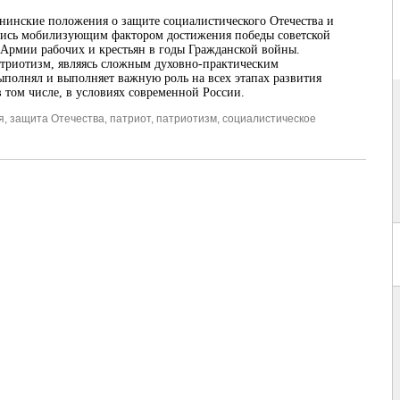
енинские положения о защите социалистического Отечества и
лись мобилизующим фактором достижения победы советской
 Армии рабочих и крестьян в годы Гражданской войны.
атриотизм, являясь сложным духовно-практическим
ыполнял и выполняет важную роль на всех этапах развития
 том числе, в условиях современной России.
я
,
защита Отечества
,
патриот
,
патриотизм
,
социалистическое