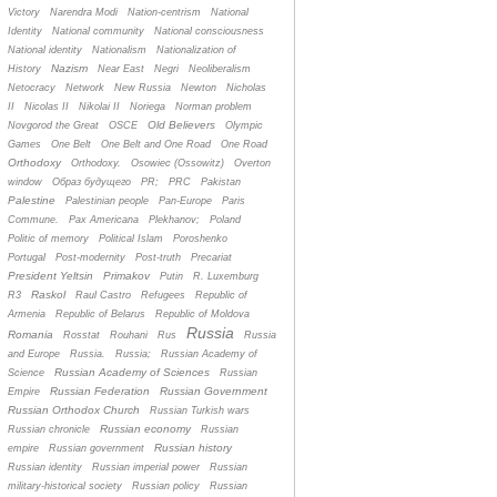
Victory
Narendra Modi
Nation-centrism
National
Identity
National community
National consciousness
National identity
Nationalism
Nationalization of
Nazism
History
Near East
Negri
Neoliberalism
Netocracy
Network
New Russia
Newton
Nicholas
II
Nicolas II
Nikolai II
Noriega
Norman problem
Old Believers
Novgorod the Great
OSCE
Olympic
Games
One Belt
One Belt and One Road
One Road
Orthodoxy
Orthodoxy.
Osowiec (Ossowitz)
Overton
window
Oбраз будущего
PR;
PRC
Pakistan
Palestine
Palestinian people
Pan-Europe
Paris
Commune.
Pax Americana
Plekhanov;
Poland
Politic of memory
Political Islam
Poroshenko
Portugal
Post-modernity
Post-truth
Precariat
President Yeltsin
Primakov
Putin
R. Luxemburg
Raskol
R3
Raul Castro
Refugees
Republic of
Armenia
Republic of Belarus
Republic of Moldova
Russia
Romania
Rosstat
Rouhani
Rus
Russia
and Europe
Russia.
Russia;
Russian Academy of
Russian Academy of Sciences
Science
Russian
Russian Federation
Russian Government
Empire
Russian Orthodox Church
Russian Turkish wars
Russian economy
Russian chronicle
Russian
Russian history
empire
Russian government
Russian identity
Russian imperial power
Russian
military-historical society
Russian policy
Russian