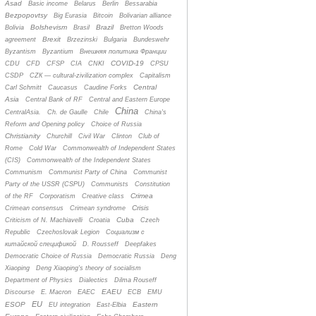
Asad
Basic income
Belarus
Berlin
Bessarabia
Bezpopovtsy
Big Eurasia
Bitcoin
Bolivarian alliance
Bolshevism
Brazil
Bolivia
Brasil
Bretton Woods
Brexit
agreement
Brzezinski
Bulgaria
Bundeswehr
Byzantism
Byzantium
Bнешняя политика Франции
COVID-19
CDU
CFD
CFSP
CIA
CNKI
CPSU
CSDP
CZК — cultural-zivilization complex
Capitalism
Central
Carl Schmitt
Caucasus
Caudine Forks
Asia
Central Bank of RF
Central and Eastern Europe
China
CentralAsia.
Ch. de Gaulle
Chile
China's
Reform and Opening policy
Choice of Russia
Christianity
Churchill
Civil War
Clinton
Club of
Rome
Cold War
Commonwealth of Independent States
(CIS)
Commonwealth of the Independent States
Communism
Communist Party of China
Communist
Party of the USSR (CSPU)
Communists
Constitution
Crimea
of the RF
Corporatism
Creative class
Crisis
Crimean consensus
Crimean syndrome
Cuba
Criticism of N. Machiavelli
Croatia
Czech
Republic
Czechoslovak Legion
Cоциализм с
китайской спецификой
D. Rousseff
Deepfakes
Democratic Choice of Russia
Democratic Russia
Deng
Xiaoping
Deng Xiaoping's theory of socialism
Department of Physics
Dialectics
Dilma Rouseff
EAEU
Discourse
E. Macron
EAEC
ECB
EMU
EU
ESOP
Eastern
EU integration
East-Elbia