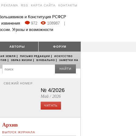
РЕКЛАМА
RSS
КАРТА САЙТА
КОНТАКТЫ
 большевиков и Конституция РСФСР
 извинения
972
108987
|
оссии. Угрозы и возможности
АВТОРЫ
ФОРУМ
|
|
АЯ ЗЕМЛЯ
ПИСЬМО РЕДАКЦИИ
ИСКУССТВО
|
|
|
ОТИВ
ОБРАЗ ЖИЗНИ
БУКВАЛЬНО
ЗАМЕТКИ НА
НАЙТИ
СВЕЖИЙ НОМЕР
№ 4/2026
Май / 2026
ЧИТАТЬ
Архив
ВЫПУСК ЖУРНАЛА