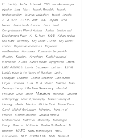
Iran
India
Internet
IT
Identity
Iran-Armenia gas
Iraq
Islam
pipeline
Islamic Republic
Islamic
Israel
fundamentalism
Islamist radicalism
Israelis
Japan
J.
J. Bush
JCPOA
JDP
JSC
Jean
Renoir
Jean-Claude Juncker
Jews
Joint
Comprehensive Plan of Actions
Jordan
Justice and
KGB
Development Party
K.
K. Marx
Kaluga region
Karl Marx
Kerensky
Key words: Russia
Key words:
conflict
Keynesian economics
Keywords:
neoliberalism
Komsomol
Konstantin Sergeevich
Aksakov
Kornilov.
Kryuchkov
Kurdish national
Kurds
movement
Kuriles island
Kyrgyzstan
LIBRE
Latin America
Lenin
Lebanon
Latvia
Left turn
Lenin's place in the history of Marxism
Lenin;
Liberalism
Leningrad
Leninism
Leonid Brezhnev
Libya
Lula
Maidan
Lithuania
M. A. Lifshitz
Mao
Zedong's theory of the New Democracy
Marshal
Marxism
Pilsudski
Marx
Marx;
Marxism”
Marxist
anthropology
Marxist philosophy
Marxist theory of
Mexico
Middle East
ideology
Media
Miguel Diaz-
Canel
Mikhail Gorbachev
Milyukov;
Ministry of
Finance
Modern Marxism
Modern Russia
Moldova
Modernization
Monarchy
Mondragon
Group
Moscow
Multitude
Muslim Brotherhood
N.
NATO
Bukharin
NBIC-technologies
NBIC-
технологии
NEP
NORDEFCO
NSR
Name of