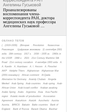
корреспондента РАН
Ангелины Гуськовой
Проанализированы
воспоминания члена­
корреспондента РАН, доктора
медицинских наук профессора
Ангелины Гуськовой …
ОБЛАКО ТЕГОВ
(
(1919-1939);
(Вторая
. Revolution
. Казахстан
.
Революция
. Цифровая экономика
11 сентября 2001
года
18th century
1917 г.
1934 – 1935 гг.
1960s in
the USSR
1968 г.
2021
21st Century Maritime Silk
Road
21st century socialism
4 октября 1993 года
A.
A. Karelin
A. Atambaev
A. I. Herzen
A. Pinochet
AKP
Adolphe Thiers
Afghanistan
Afghanistan War
(2001-nowadays)
African continent
Al-Qaida
Angela
Alternative for Germany
Anatoly Chubais
Merkel
Arab Spring
Arab countries
Arab spring
Arab-
African Union
Arab-Israeli conflict
Arabian awaking
Asia
Arabic Spring
Arabs
Argentina
Asia Pacific
Asiatic mode of production
region
Association
Agreement
Ataturkism
Atatürk
Auschwitz
Austria
BRICS
Austria.
Bakatin
Baltic countries
Bank of
Bashar
England.
Bank of Russia
Barack Obama