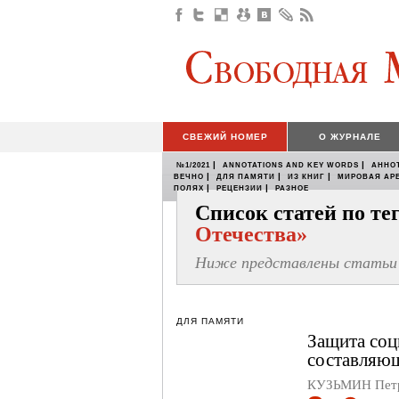
СВЕЖИЙ НОМЕР
О ЖУРНАЛЕ
|
|
№1/2021
ANNOTATIONS AND KEY WORDS
АННО
|
|
|
ВЕЧНО
ДЛЯ ПАМЯТИ
ИЗ КНИГ
МИРОВАЯ АР
|
|
ПОЛЯХ
РЕЦЕНЗИИ
РАЗНОЕ
Список статей по т
Отечества»
Ниже представлены статьи 
ДЛЯ ПАМЯТИ
Защита соц
составляющ
КУЗЬМИН Петр