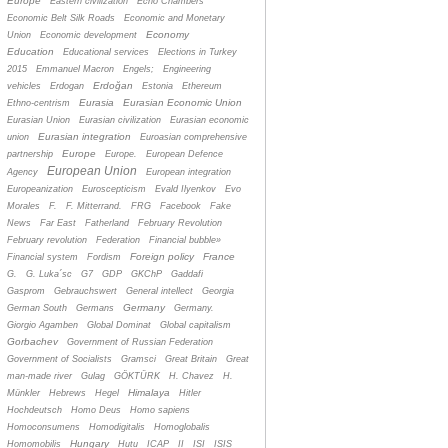
Europe
Eastern civilization
Echo Chambers
Economic Belt Silk Roads
Economic and Monetary
Economy
Union
Economic development
Education
Educational services
Elections in Turkey
2015
Emmanuel Macron
Engels;
Engineering
Erdoğan
vehicles
Erdogan
Estonia
Ethereum
Eurasia
Eurasian Economic Union
Ethno-centrism
Eurasian Union
Eurasian civilization
Eurasian economic
Eurasian integration
union
Euroasian comprehensive
Europe
partnership
Europe.
European Defence
European Union
Agency
European integration
Europeanization
Euroscepticism
Evald Ilyenkov
Evo
Morales
F.
F. Mitterrand.
FRG
Facebook
Fake
News
Far East
Fatherland
February Revolution
February revolution
Federation
Financial bubble»
Foreign policy
France
Financial system
Fordism
G.
G. Luka´sc
G7
GDP
GKChP
Gaddafi
Gasprom
Gebrauchswert
General intellect
Georgia
Germany
German South
Germans
Germany.
Giorgio Agamben
Global Dominat
Global capitalism
Gorbachev
Government of Russian Federation
Government of Socialists
Gramsci
Great Britain
Great
man-made river
Gulag
GÖKTÜRK
H. Chavez
H.
Himalaya
Münkler
Hebrews
Hegel
Hitler
Hochdeutsch
Homo Deus
Homo sapiens
Homoconsumens
Homodigitalis
Homoglobalis
Hungary
Homomobilis
Hutu
ICAP
II
ISI
ISIS