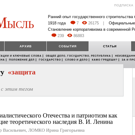
ПОДПИСКА
Ранний опыт государственного строительства
1918 года
7
26175
|
Официальные
Становление корпоративизма в современной Р
239
86883
АРХИВ
СОБЫТИЯ
СТАТЬИ
|
|
ТАЦИИ И КЛЮЧЕВЫЕ СЛОВА
ОБЩЕЕ ДЕЛО, ГОСУДАРСТВО, РЕСПУБЛИКА
НЕИЗВЕДАНН
|
|
|
|
|
ЕНА
ПОЛОЖЕНИЕ ДЕЛ
ГОСУДАРСТВО
СЛОВО И ДЕЛО
КАМО ГРЯДЕШИ?
ЗА И ПР
егу
«защита
с этим тегом
иалистического Отечества и патриотизм как
ие теоретического наследия В. И. Ленина
 Васильевич
,
ЛОМКО Ирина Григорьевна