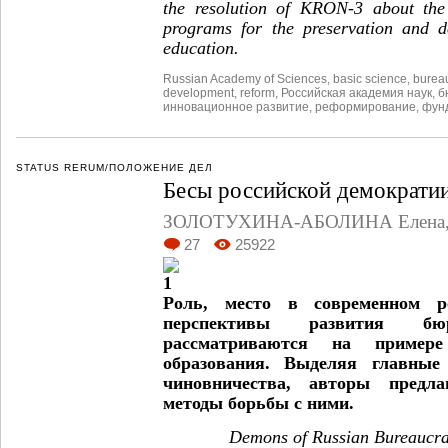
the resolution of KRON-3 about the 
programs for the preservation and d
education.
Russian Academy of Sciences
,
basic science
,
burea
development
,
reform
,
Российская академия наук
,
б
инновационное развитие
,
реформирование
,
фун
STATUS RERUM/ПОЛОЖЕНИЕ ДЕЛ
Бесы российской демократи
ЗОЛОТУХИНА-АБОЛИНА Елена,
27
25922
Роль, место в современном р
перспективы развития бю
рассматриваются на примере
образования. Выделяя главные 
чиновничества, авторы предл
методы борьбы с ними.
Demons of Russian Bureaucra