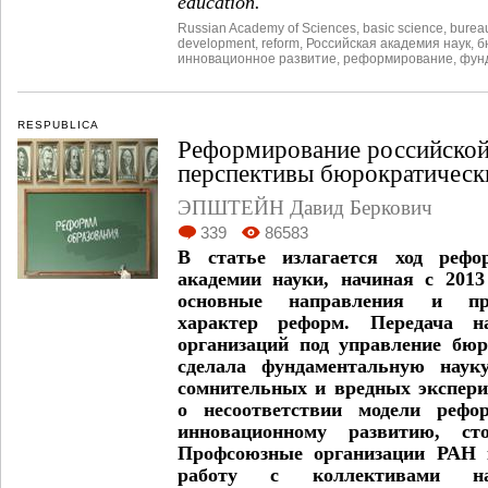
education.
Russian Academy of Sciences
,
basic science
,
burea
development
,
reform
,
Российская академия наук
,
б
инновационное развитие
,
реформирование
,
фун
RESPUBLICA
Реформирование российской 
перспективы бюрократическ
ЭПШТЕЙН Давид Беркович
339
86583
В статье излагается ход рефо
академии науки, начиная с 2013
основные направления и при
характер реформ. Передача нау
организаций под управление бюр
сделала фундаментальную наук
сомнительных и вредных экспери
о несоответствии модели рефо
инновационному развитию, ст
Профсоюзные организации РАН 
работу с коллективами науч