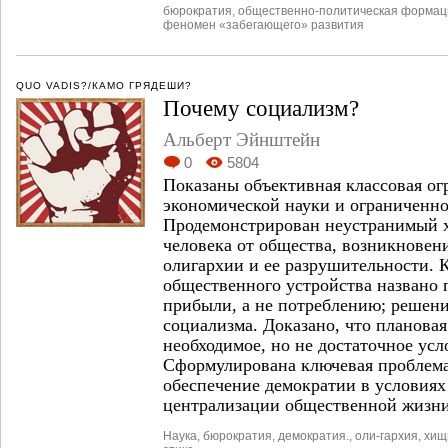
бюрократия
,
общественно-политическая формац
феномен «забегающего» развития
QUO VADIS?/КАМО ГРЯДЕШИ?
Почему социализм?
Альберт Эйнштейн
0
5804
Показаны объективная классовая ог
экономической науки и ограниченно
Продемонстрирован неустранимый х
человека от общества, возникновен
олигархии и ее разрушительности.
общественного устройства названо 
прибыли, а не потреблению; решени
социализма. Доказано, что плановая
необходимое, но не достаточное усл
Сформулирована ключевая проблема
обеспечение демократии в условиях
централизации общественной жизни
Наука
,
бюрократия
,
демократия.
,
оли-гархия
,
хищ