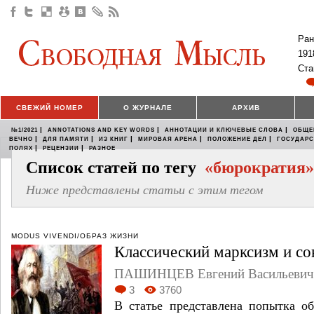
Ран
191
Ста
СВЕЖИЙ НОМЕР
О ЖУРНАЛЕ
АРХИВ
|
|
|
№1/2021
ANNOTATIONS AND KEY WORDS
АННОТАЦИИ И КЛЮЧЕВЫЕ СЛОВА
ОБЩЕ
|
|
|
|
|
ВЕЧНО
ДЛЯ ПАМЯТИ
ИЗ КНИГ
МИРОВАЯ АРЕНА
ПОЛОЖЕНИЕ ДЕЛ
ГОСУДАР
|
|
ПОЛЯХ
РЕЦЕНЗИИ
РАЗНОЕ
Список статей по тегу
«бюрократия»
Ниже представлены статьи с этим тегом
MODUS VIVENDI/ОБРАЗ ЖИЗНИ
Классический марксизм и со
ПАШИНЦЕВ Евгений Васильевич
3
3760
В статье представлена попытка об