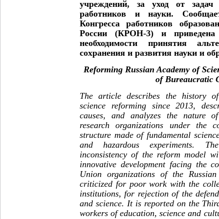
учреждений, за уход от задач 
работников и науки. Сообщае
Конгресса работников образова
России (КРОН-3) и приведен
необходимости принятия альт
сохранения и развития науки и об
Reforming Russian Academy of Scie
of Bureaucratic
The article describes the history 
science reforming since 2013, desc
causes, and analyzes the nature of
research organizations under the co
structure made of fundamental science
and hazardous experiments. Th
inconsistency of the reform model wit
innovative development facing the co
Union organizations of the Russia
criticized for poor work with the colle
institutions, for rejection of the defen
and science. It is reported on the Thir
workers of education, science and cul