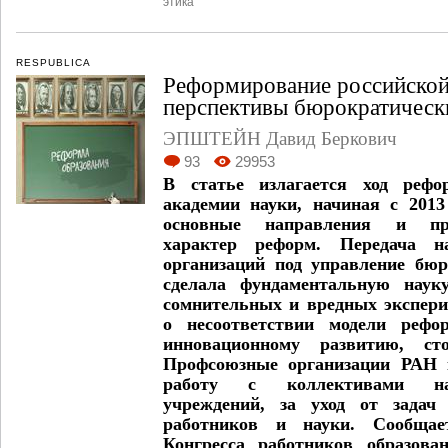
этика
RESPUBLICA
Реформирование российской 
перспективы бюрократически
ЭПШТЕЙН Давид Беркович
93
29953
В статье излагается ход рефо
академии науки, начиная с 2013
основные направления и при
характер реформ. Передача нау
организаций под управление бюр
сделала фундаментальную наук
сомнительных и вредных экспери
о несоответствии модели рефо
инновационному развитию, ст
Профсоюзные организации РАН 
работу с коллективами науч
учреждений, за уход от задач 
работников и науки. Сообщае
Конгресса работников образова