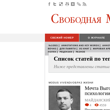
СВЕЖИЙ НОМЕР
О ЖУРНАЛЕ
|
|
№1/2021
ANNOTATIONS AND KEY WORDS
АННО
|
|
|
ВЕЧНО
ДЛЯ ПАМЯТИ
ИЗ КНИГ
МИРОВАЯ АР
|
|
ПОЛЯХ
РЕЦЕНЗИИ
РАЗНОЕ
Список статей по т
Ниже представлены статьи 
MODUS VIVENDI/ОБРАЗ ЖИЗНИ
Мечта Выго
психологи
МАЙДАНСКИЙ
4
4559
Предпринят поис