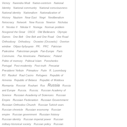
Victory
Narendra Modi
Nation-centrism
National
Identity
National community
National consciousness
National identity
Nationalism
Nationalization of
Nazism
History
Near East
Negri
Neoliberalism
Netocracy
Network
New Russia
Newton
Nicholas
II
Nicolas II
Nikolai II
Noriega
Norman problem
Old Believers
Novgorod the Great
OSCE
Olympic
Games
One Belt
One Belt and One Road
One Road
Orthodoxy
Orthodoxy.
Osowiec (Ossowitz)
Overton
window
Oбраз будущего
PR;
PRC
Pakistan
Palestine
Palestinian people
Pan-Europe
Paris
Commune.
Pax Americana
Plekhanov;
Poland
Politic of memory
Political Islam
Poroshenko
Portugal
Post-modernity
Post-truth
Precariat
President Yeltsin
Primakov
Putin
R. Luxemburg
Raskol
R3
Raul Castro
Refugees
Republic of
Armenia
Republic of Belarus
Republic of Moldova
Russia
Romania
Rosstat
Rouhani
Rus
Russia
and Europe
Russia.
Russia;
Russian Academy of
Russian Academy of Sciences
Science
Russian
Russian Federation
Russian Government
Empire
Russian Orthodox Church
Russian Turkish wars
Russian economy
Russian chronicle
Russian
Russian history
empire
Russian government
Russian identity
Russian imperial power
Russian
military-historical society
Russian policy
Russian