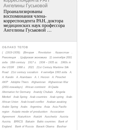
корреспондента РАН
Ангелины Гуськовой
Проанализированы
воспоминания члена­
корреспондента РАН, доктора
медицинских наук профессора
Ангелины Гуськовой …
ОБЛАКО ТЕГОВ
(
(1919-1939);
(Вторая
. Revolution
. Казахстан
.
Революция
. Цифровая экономика
11 сентября 2001
года
18th century
1917 г.
1934 – 1935 гг.
1960s in
the USSR
1968 г.
2021
21st Century Maritime Silk
Road
21st century socialism
4 октября 1993 года
A.
A. Karelin
A. Atambaev
A. I. Herzen
A. Pinochet
AKP
Adolphe Thiers
Afghanistan
Afghanistan War
(2001-nowadays)
African continent
Al-Qaida
Angela
Alternative for Germany
Anatoly Chubais
Merkel
Arab Spring
Arab countries
Arab spring
Arab-
African Union
Arab-Israeli conflict
Arabian awaking
Asia
Arabic Spring
Arabs
Argentina
Asia Pacific
Asiatic mode of production
region
Association
Agreement
Ataturkism
Atatürk
Auschwitz
Austria
BRICS
Austria.
Bakatin
Baltic countries
Bank of
Bashar
England.
Bank of Russia
Barack Obama