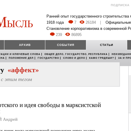
ПОДПИСКА
Ранний опыт государственного строительства
1918 года
7
26184
|
Официальные
Становление корпоративизма в современной Р
239
86895
АРХИВ
СОБЫТИЯ
СТАТЬИ
|
|
ТАЦИИ И КЛЮЧЕВЫЕ СЛОВА
ОБЩЕЕ ДЕЛО, ГОСУДАРСТВО, РЕСПУБЛИКА
НЕИЗВЕДАНН
|
|
|
|
|
ЕНА
ПОЛОЖЕНИЕ ДЕЛ
ГОСУДАРСТВО
СЛОВО И ДЕЛО
КАМО ГРЯДЕШИ?
ЗА И ПР
егу
«аффект»
с этим тегом
тского и идея свободы в марксистской
и
 Андрей
к точек роста марксистской психологии через анализ