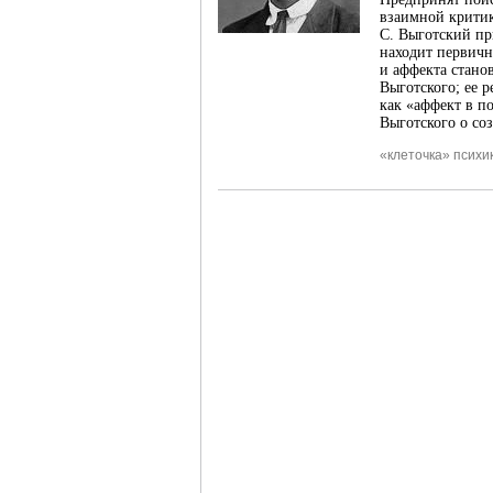
взаимной критик
С. Выготский пр
находит первич
и аффекта стано
Выготского; ее 
как «аффект в п
Выготского о со
«клеточка» психи