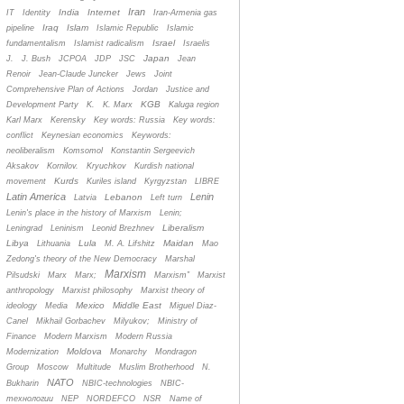
Iran
India
Internet
IT
Identity
Iran-Armenia gas
Iraq
Islam
pipeline
Islamic Republic
Islamic
Israel
fundamentalism
Islamist radicalism
Israelis
Japan
J.
J. Bush
JCPOA
JDP
JSC
Jean
Renoir
Jean-Claude Juncker
Jews
Joint
Comprehensive Plan of Actions
Jordan
Justice and
KGB
Development Party
K.
K. Marx
Kaluga region
Karl Marx
Kerensky
Key words: Russia
Key words:
conflict
Keynesian economics
Keywords:
neoliberalism
Komsomol
Konstantin Sergeevich
Aksakov
Kornilov.
Kryuchkov
Kurdish national
Kurds
movement
Kuriles island
Kyrgyzstan
LIBRE
Latin America
Lenin
Lebanon
Latvia
Left turn
Lenin's place in the history of Marxism
Lenin;
Liberalism
Leningrad
Leninism
Leonid Brezhnev
Libya
Lula
Maidan
Lithuania
M. A. Lifshitz
Mao
Zedong's theory of the New Democracy
Marshal
Marxism
Pilsudski
Marx
Marx;
Marxism”
Marxist
anthropology
Marxist philosophy
Marxist theory of
Mexico
Middle East
ideology
Media
Miguel Diaz-
Canel
Mikhail Gorbachev
Milyukov;
Ministry of
Finance
Modern Marxism
Modern Russia
Moldova
Modernization
Monarchy
Mondragon
Group
Moscow
Multitude
Muslim Brotherhood
N.
NATO
Bukharin
NBIC-technologies
NBIC-
технологии
NEP
NORDEFCO
NSR
Name of