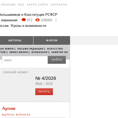
РЕКЛАМА
RSS
КАРТА САЙТА
КОНТАКТЫ
 большевиков и Конституция РСФСР
 извинения
972
109009
|
оссии. Угрозы и возможности
АВТОРЫ
ФОРУМ
|
|
АЯ ЗЕМЛЯ
ПИСЬМО РЕДАКЦИИ
ИСКУССТВО
|
|
|
ОТИВ
ОБРАЗ ЖИЗНИ
БУКВАЛЬНО
ЗАМЕТКИ НА
НАЙТИ
СВЕЖИЙ НОМЕР
№ 4/2026
Май / 2026
ЧИТАТЬ
Архив
ВЫПУСК ЖУРНАЛА