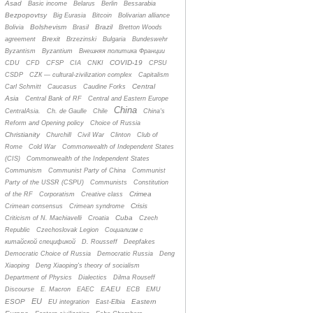
Asad
Basic income
Belarus
Berlin
Bessarabia
Bezpopovtsy
Big Eurasia
Bitcoin
Bolivarian alliance
Bolshevism
Brazil
Bolivia
Brasil
Bretton Woods
Brexit
agreement
Brzezinski
Bulgaria
Bundeswehr
Byzantism
Byzantium
Bнешняя политика Франции
COVID-19
CDU
CFD
CFSP
CIA
CNKI
CPSU
CSDP
CZК — cultural-zivilization complex
Capitalism
Central
Carl Schmitt
Caucasus
Caudine Forks
Asia
Central Bank of RF
Central and Eastern Europe
China
CentralAsia.
Ch. de Gaulle
Chile
China's
Reform and Opening policy
Choice of Russia
Christianity
Churchill
Civil War
Clinton
Club of
Rome
Cold War
Commonwealth of Independent States
(CIS)
Commonwealth of the Independent States
Communism
Communist Party of China
Communist
Party of the USSR (CSPU)
Communists
Constitution
Crimea
of the RF
Corporatism
Creative class
Crisis
Crimean consensus
Crimean syndrome
Cuba
Criticism of N. Machiavelli
Croatia
Czech
Republic
Czechoslovak Legion
Cоциализм с
китайской спецификой
D. Rousseff
Deepfakes
Democratic Choice of Russia
Democratic Russia
Deng
Xiaoping
Deng Xiaoping's theory of socialism
Department of Physics
Dialectics
Dilma Rouseff
EAEU
Discourse
E. Macron
EAEC
ECB
EMU
EU
ESOP
Eastern
EU integration
East-Elbia