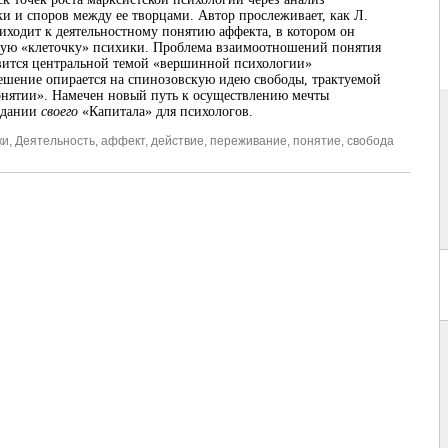
и и споров между ее творцами. Автор прослеживает, как Л.
иходит к деятельностному понятию аффекта, в котором он
ную «клеточку» психики. Проблема взаимоотношений понятия
вится центральной темой «вершинной психологии»
решение опирается на спинозовскую идею свободы, трактуемой
онятии». Намечен новый путь к осуществлению мечты
здании
своего
«Капитала» для психологов.
ки
,
Деятельность
,
аффект
,
действие
,
переживание
,
понятие
,
свобода