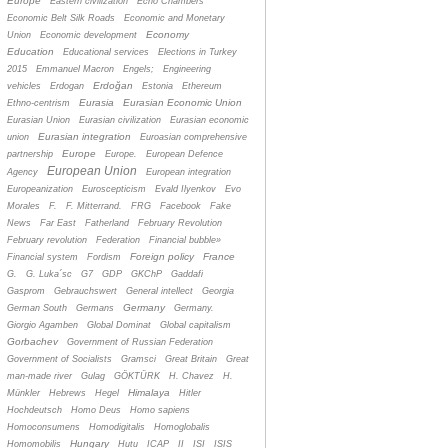
Europe
Eastern civilization
Echo Chambers
Economic Belt Silk Roads
Economic and Monetary
Economy
Union
Economic development
Education
Educational services
Elections in Turkey
2015
Emmanuel Macron
Engels;
Engineering
Erdoğan
vehicles
Erdogan
Estonia
Ethereum
Eurasia
Eurasian Economic Union
Ethno-centrism
Eurasian Union
Eurasian civilization
Eurasian economic
Eurasian integration
union
Euroasian comprehensive
Europe
partnership
Europe.
European Defence
European Union
Agency
European integration
Europeanization
Euroscepticism
Evald Ilyenkov
Evo
Morales
F.
F. Mitterrand.
FRG
Facebook
Fake
News
Far East
Fatherland
February Revolution
February revolution
Federation
Financial bubble»
Foreign policy
France
Financial system
Fordism
G.
G. Luka´sc
G7
GDP
GKChP
Gaddafi
Gasprom
Gebrauchswert
General intellect
Georgia
Germany
German South
Germans
Germany.
Giorgio Agamben
Global Dominat
Global capitalism
Gorbachev
Government of Russian Federation
Government of Socialists
Gramsci
Great Britain
Great
man-made river
Gulag
GÖKTÜRK
H. Chavez
H.
Himalaya
Münkler
Hebrews
Hegel
Hitler
Hochdeutsch
Homo Deus
Homo sapiens
Homoconsumens
Homodigitalis
Homoglobalis
Hungary
Homomobilis
Hutu
ICAP
II
ISI
ISIS