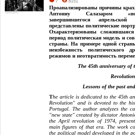
7
8151
Проанализированы причины краха
Антониу Салазаром «нов
завершившегося апрельской 
представлены политические портр
Охарактеризованы сложившаяся
период политическая модель и со
страны. На примере одной стран
неизбежность политического д
режимов и неотвратимость переме
T
he 45th anniversary of 
Revolution” in 
L
essons of the past and
T
he article is dedicated to the 45th a
Revolution" and is devoted to the his
Portugal. The author analyzes the ca
"new state" created by dictator Anton
the April revolution of 1974, present
main figures of that era. The work co
the political model developed in the p