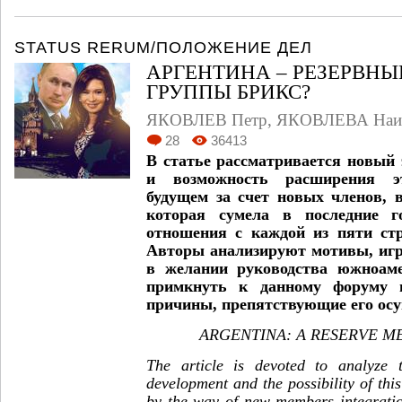
STATUS RERUM/ПОЛОЖЕНИЕ ДЕЛ
АРГЕНТИНА – РЕЗЕРВН
ГРУППЫ БРИКС?
ЯКОВЛЕВ Петр
,
ЯКОВЛЕВА Наи
28
36413
В статье рассматривается новый
и возможность расширения э
будущем за счет новых членов, 
которая сумела в последние г
отношения с каждой из пяти стр
Авторы анализируют мотивы, и
в желании руководства южноаме
примкнуть к данному форуму в
причины, препятствующие его ос
ARGENTINA
:
A
RESERVE
M
The article is devoted to analyze
development and the possibility of this
by the way of new members integratio