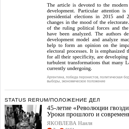
The article is devoted to the modern 
development. Particular attention is
presidential elections in 2015 and 2
changes in the mood of the electorate
of the ruling political forces and th
have been analyzed. The authors des
development model and analyze macr
help to form an opinion on the impa
electoral processes. It is emphasized t
for all their specificity, are developin
turbulent transformations that many L
currently undergoing.
Аргентина
,
победа перонистов
,
политическая бо
выборы
,
экономическое положение
STATUS RERUM/ПОЛОЖЕНИЕ ДЕЛ
45-летие «Революции гвозди
Уроки прошлого и современн
ЯКОВЛЕВА Наиля