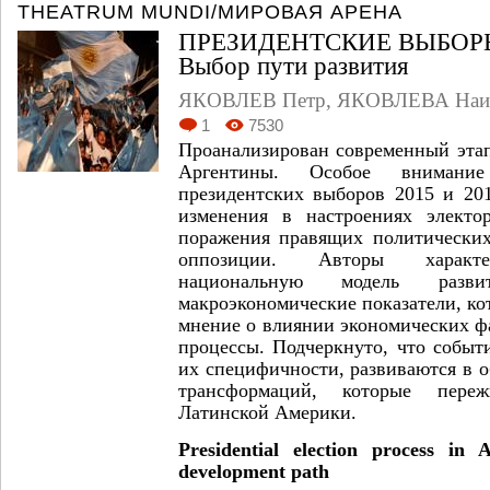
THEATRUM MUNDI/МИРОВАЯ АРЕНА
ПРЕЗИДЕНТСКИЕ ВЫБОРЫ
Выбор пути развития
ЯКОВЛЕВ Петр
,
ЯКОВЛЕВА Наи
1
7530
Проанализирован современный этап
Аргентины. Особое внимание
президентских выборов 2015 и 201
изменения в настроениях электо
поражения правящих политических
оппозиции. Авторы характе
национальную модель разв
макроэкономические показатели, ко
мнение о влиянии экономических ф
процессы. Подчеркнуто, что событ
их специфичности, развиваются в 
трансформаций, которые пере
Латинской Америки.
Presidential election process in 
development path