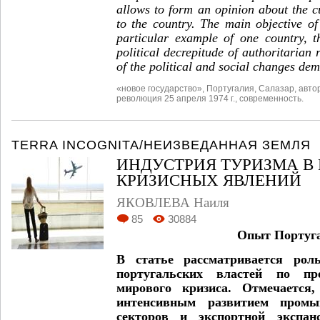
allows to form an opinion about the c
to the country. The main objective of
particular example of one country, th
political decrepitude of authoritarian 
of the political and social changes dem
«новое государство»
,
Португалия
,
Салазар
,
авто
революция 25 апреля 1974 г.
,
современность.
TERRA INCOGNITA/НЕИЗВЕДАННАЯ ЗЕМЛЯ
ИНДУСТРИЯ ТУРИЗМА В
КРИЗИСНЫХ ЯВЛЕНИЙ
ЯКОВЛЕВА Наиля
85
30884
Опыт Португ
В статье рассматривается рол
португальских властей по пре
мирового кризиса. Отмечается
интенсивным развитием промы
секторов и экспортной экспан