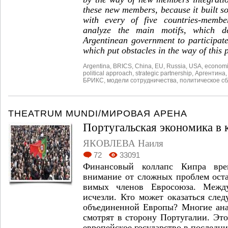
these new members, because it built so
with every of five countries-memb
analyze the main motifs, which de
Argentinean government to participat
which put obstacles in the way of this 
Argentina
,
BRICS
,
China
,
EU
,
Russia
,
USA
,
economic
political approach
,
strategic partnership
,
Аргентина
БРИКС
,
модели сотрудничества
,
политическое с
THEATRUM MUNDI/МИРОВАЯ АРЕНА
Португальская экономика в 
ЯКОВЛЕВА Наиля
72
33091
Финансовый коллапс Кипра вре
внимание от сложных про­блем ост
вимых членов Евросоюза. Межд
исчезли. Кто может оказаться сле
объединенной Европы? Многие ана
смотрят в сторону Португалии. Это
европейское го­сударство в последни