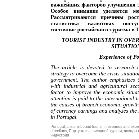
важнейших факторов улучшения э
Особое внимание уделяется ме
Рассматриваются причины рост
статистика валютных поступ
состояние российского туризма в
TOURIST INDUSTRY IN OVE
SITUATIO
Experience
of
Po
The article is devoted to research 
strategy to overcome the crisis situatio
government. The author emphasizes t
with industrial and agricultural se
factor to improve the economic situat
attention is paid to the international 
the causes of branch economic growth,
of currency earnings and analyzes the 
in Portugal.
Portugal
,
crisis
,
inbound tourism
,
revenues and expe
directions
,
Португалия
,
въездной туризм
,
доходы 
индустрия