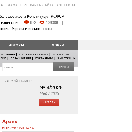
РЕКЛАМА
RSS
КАРТА САЙТА
КОНТАКТЫ
 большевиков и Конституция РСФСР
 извинения
972
109009
|
оссии. Угрозы и возможности
АВТОРЫ
ФОРУМ
|
|
АЯ ЗЕМЛЯ
ПИСЬМО РЕДАКЦИИ
ИСКУССТВО
|
|
|
ОТИВ
ОБРАЗ ЖИЗНИ
БУКВАЛЬНО
ЗАМЕТКИ НА
НАЙТИ
СВЕЖИЙ НОМЕР
№ 4/2026
Май / 2026
ЧИТАТЬ
Архив
ВЫПУСК ЖУРНАЛА