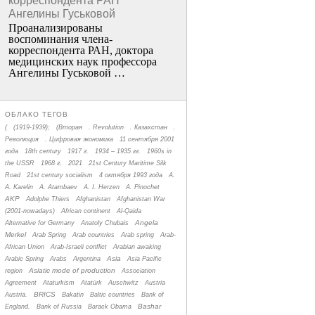
корреспондента РАН
Ангелины Гуськовой
Проанализированы
воспоминания члена­
корреспондента РАН, доктора
медицинских наук профессора
Ангелины Гуськовой …
ОБЛАКО ТЕГОВ
(
(1919-1939);
(Вторая
. Revolution
. Казахстан
.
Революция
. Цифровая экономика
11 сентября 2001
года
18th century
1917 г.
1934 – 1935 гг.
1960s in
the USSR
1968 г.
2021
21st Century Maritime Silk
Road
21st century socialism
4 октября 1993 года
A.
A. Karelin
A. Atambaev
A. I. Herzen
A. Pinochet
AKP
Adolphe Thiers
Afghanistan
Afghanistan War
(2001-nowadays)
African continent
Al-Qaida
Angela
Alternative for Germany
Anatoly Chubais
Merkel
Arab Spring
Arab countries
Arab spring
Arab-
African Union
Arab-Israeli conflict
Arabian awaking
Asia
Arabic Spring
Arabs
Argentina
Asia Pacific
Asiatic mode of production
region
Association
Agreement
Ataturkism
Atatürk
Auschwitz
Austria
BRICS
Austria.
Bakatin
Baltic countries
Bank of
Bashar
England.
Bank of Russia
Barack Obama