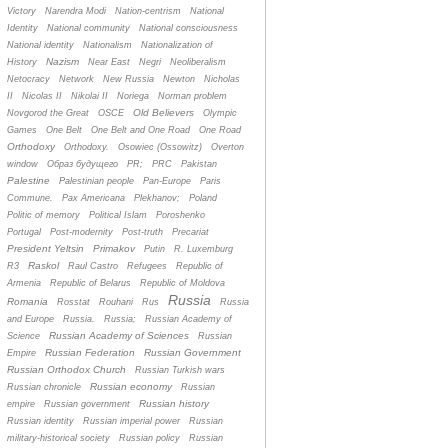
Victory
Narendra Modi
Nation-centrism
National
Identity
National community
National consciousness
National identity
Nationalism
Nationalization of
Nazism
History
Near East
Negri
Neoliberalism
Netocracy
Network
New Russia
Newton
Nicholas
II
Nicolas II
Nikolai II
Noriega
Norman problem
Old Believers
Novgorod the Great
OSCE
Olympic
Games
One Belt
One Belt and One Road
One Road
Orthodoxy
Orthodoxy.
Osowiec (Ossowitz)
Overton
window
Oбраз будущего
PR;
PRC
Pakistan
Palestine
Palestinian people
Pan-Europe
Paris
Commune.
Pax Americana
Plekhanov;
Poland
Politic of memory
Political Islam
Poroshenko
Portugal
Post-modernity
Post-truth
Precariat
President Yeltsin
Primakov
Putin
R. Luxemburg
Raskol
R3
Raul Castro
Refugees
Republic of
Armenia
Republic of Belarus
Republic of Moldova
Russia
Romania
Rosstat
Rouhani
Rus
Russia
and Europe
Russia.
Russia;
Russian Academy of
Russian Academy of Sciences
Science
Russian
Russian Federation
Russian Government
Empire
Russian Orthodox Church
Russian Turkish wars
Russian economy
Russian chronicle
Russian
Russian history
empire
Russian government
Russian identity
Russian imperial power
Russian
military-historical society
Russian policy
Russian