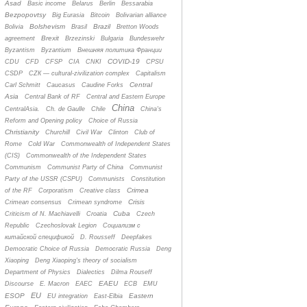
Asad
Basic income
Belarus
Berlin
Bessarabia
Bezpopovtsy
Big Eurasia
Bitcoin
Bolivarian alliance
Bolshevism
Brazil
Bolivia
Brasil
Bretton Woods
Brexit
agreement
Brzezinski
Bulgaria
Bundeswehr
Byzantism
Byzantium
Bнешняя политика Франции
COVID-19
CDU
CFD
CFSP
CIA
CNKI
CPSU
CSDP
CZК — cultural-zivilization complex
Capitalism
Central
Carl Schmitt
Caucasus
Caudine Forks
Asia
Central Bank of RF
Central and Eastern Europe
China
CentralAsia.
Ch. de Gaulle
Chile
China's
Reform and Opening policy
Choice of Russia
Christianity
Churchill
Civil War
Clinton
Club of
Rome
Cold War
Commonwealth of Independent States
(CIS)
Commonwealth of the Independent States
Communism
Communist Party of China
Communist
Party of the USSR (CSPU)
Communists
Constitution
Crimea
of the RF
Corporatism
Creative class
Crisis
Crimean consensus
Crimean syndrome
Cuba
Criticism of N. Machiavelli
Croatia
Czech
Republic
Czechoslovak Legion
Cоциализм с
китайской спецификой
D. Rousseff
Deepfakes
Democratic Choice of Russia
Democratic Russia
Deng
Xiaoping
Deng Xiaoping's theory of socialism
Department of Physics
Dialectics
Dilma Rouseff
EAEU
Discourse
E. Macron
EAEC
ECB
EMU
EU
ESOP
Eastern
EU integration
East-Elbia