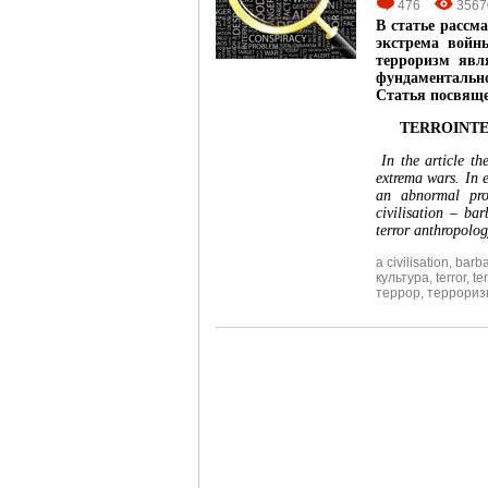
476
3567
В статье рассм
экстрема войн
терроризм явл
фундаментальн
Статья посвяще
TERROINTE
In the article t
extrema wars. In e
an abnormal pro
civilisation – ba
terror anthropolog
a civilisation
,
barba
культура
,
terror
,
te
террор
,
террориз