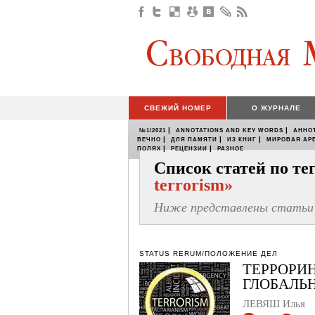
СВЕЖИЙ НОМЕР
О ЖУРНАЛЕ
|
|
№1/2021
ANNOTATIONS AND KEY WORDS
АННО
|
|
|
ВЕЧНО
ДЛЯ ПАМЯТИ
ИЗ КНИГ
МИРОВАЯ АР
|
|
ПОЛЯХ
РЕЦЕНЗИИ
РАЗНОЕ
Список статей по т
terrorism»
Ниже представлены статьи 
STATUS RERUM/ПОЛОЖЕНИЕ ДЕЛ
ТЕРРОРИН
ГЛОБАЛЬ
ЛЕВЯШ Илья