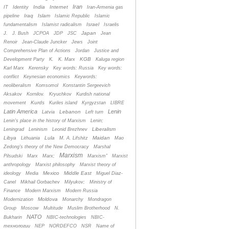
Iran
India
Internet
IT
Identity
Iran-Armenia gas
Iraq
Islam
pipeline
Islamic Republic
Islamic
Israel
fundamentalism
Islamist radicalism
Israelis
Japan
J.
J. Bush
JCPOA
JDP
JSC
Jean
Renoir
Jean-Claude Juncker
Jews
Joint
Comprehensive Plan of Actions
Jordan
Justice and
KGB
Development Party
K.
K. Marx
Kaluga region
Karl Marx
Kerensky
Key words: Russia
Key words:
conflict
Keynesian economics
Keywords:
neoliberalism
Komsomol
Konstantin Sergeevich
Aksakov
Kornilov.
Kryuchkov
Kurdish national
Kurds
movement
Kuriles island
Kyrgyzstan
LIBRE
Latin America
Lenin
Lebanon
Latvia
Left turn
Lenin's place in the history of Marxism
Lenin;
Liberalism
Leningrad
Leninism
Leonid Brezhnev
Libya
Lula
Maidan
Lithuania
M. A. Lifshitz
Mao
Zedong's theory of the New Democracy
Marshal
Marxism
Pilsudski
Marx
Marx;
Marxism”
Marxist
anthropology
Marxist philosophy
Marxist theory of
Mexico
Middle East
ideology
Media
Miguel Diaz-
Canel
Mikhail Gorbachev
Milyukov;
Ministry of
Finance
Modern Marxism
Modern Russia
Moldova
Modernization
Monarchy
Mondragon
Group
Moscow
Multitude
Muslim Brotherhood
N.
NATO
Bukharin
NBIC-technologies
NBIC-
технологии
NEP
NORDEFCO
NSR
Name of