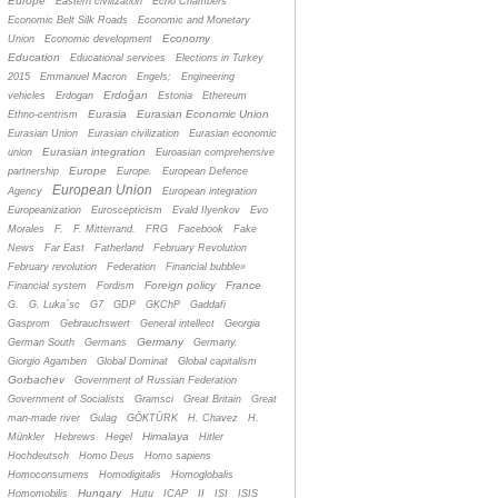
Europe
Eastern civilization
Echo Chambers
Economic Belt Silk Roads
Economic and Monetary
Economy
Union
Economic development
Education
Educational services
Elections in Turkey
2015
Emmanuel Macron
Engels;
Engineering
Erdoğan
vehicles
Erdogan
Estonia
Ethereum
Eurasia
Eurasian Economic Union
Ethno-centrism
Eurasian Union
Eurasian civilization
Eurasian economic
Eurasian integration
union
Euroasian comprehensive
Europe
partnership
Europe.
European Defence
European Union
Agency
European integration
Europeanization
Euroscepticism
Evald Ilyenkov
Evo
Morales
F.
F. Mitterrand.
FRG
Facebook
Fake
News
Far East
Fatherland
February Revolution
February revolution
Federation
Financial bubble»
Foreign policy
France
Financial system
Fordism
G.
G. Luka´sc
G7
GDP
GKChP
Gaddafi
Gasprom
Gebrauchswert
General intellect
Georgia
Germany
German South
Germans
Germany.
Giorgio Agamben
Global Dominat
Global capitalism
Gorbachev
Government of Russian Federation
Government of Socialists
Gramsci
Great Britain
Great
man-made river
Gulag
GÖKTÜRK
H. Chavez
H.
Himalaya
Münkler
Hebrews
Hegel
Hitler
Hochdeutsch
Homo Deus
Homo sapiens
Homoconsumens
Homodigitalis
Homoglobalis
Hungary
Homomobilis
Hutu
ICAP
II
ISI
ISIS