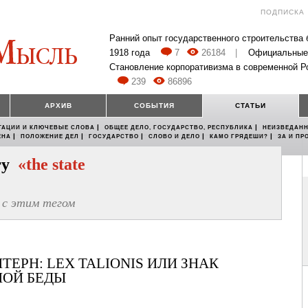
ПОДПИСКА
Ранний опыт государственного строительства
1918 года
7
26184
|
Официальные
Становление корпоративизма в современной Р
239
86896
АРХИВ
СОБЫТИЯ
СТАТЬИ
|
|
ТАЦИИ И КЛЮЧЕВЫЕ СЛОВА
ОБЩЕЕ ДЕЛО, ГОСУДАРСТВО, РЕСПУБЛИКА
НЕИЗВЕДАНН
|
|
|
|
|
ЕНА
ПОЛОЖЕНИЕ ДЕЛ
ГОСУДАРСТВО
СЛОВО И ДЕЛО
КАМО ГРЯДЕШИ?
ЗА И ПР
егу
«the state
с этим тегом
ТЕРН: LEX TALIONIS ИЛИ ЗНАК
НОЙ БЕДЫ