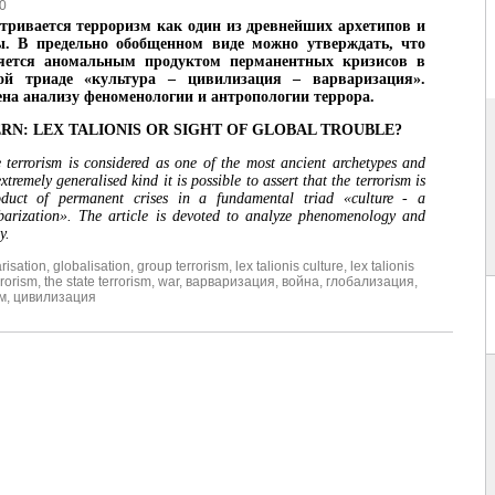
0
атривается терроризм как один из древнейших архетипов и
ы. В предельно обобщенном виде можно утверждать, что
яется аномальным продуктом перманентных кризисов в
ой триаде «культура – цивилизация – варваризация».
на анализу феноменологии и антропологии террора.
RN: LEX TALIONIS OR SIGHT OF GLOBAL TROUBLE?
he terrorism is considered as one of the most ancient archetypes and
xtremely generalised kind it is possible to assert that the terrorism is
duct of permanent crises in a fundamental triad «culture - a
rbarization». The article is devoted to analyze phenomenology and
y.
risation
,
globalisation
,
group terrorism
,
lex talionis culture
,
lex talionis
rrorism
,
the state terrorism
,
war
,
варваризация
,
война
,
глобализация
,
м
,
цивилизация