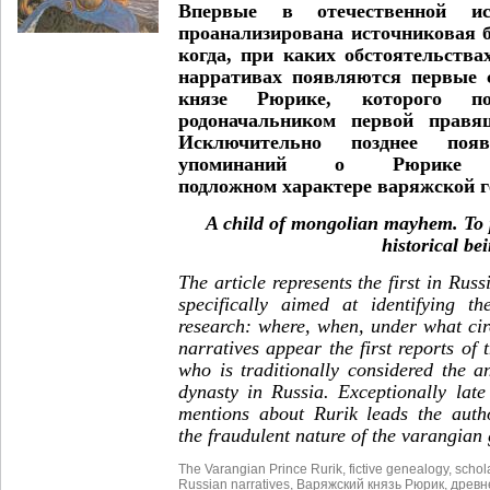
Впервые в отечественной ис
проанализирована источниковая б
когда, при каких обстоятельства
нарративах появляются первые 
князе Рюрике, которого п
родоначальником первой правя
Исключительно позднее поя
упоминаний о Рюрике с
подложном характере варяжской г
A child of mongolian mayhem. To 
historical be
The article represents the first in Rus
specifically aimed at identifying t
research: where, when, under what ci
narratives appear the first reports of
who is traditionally considered the an
dynasty in Russia. Exceptionally lat
mentions about Rurik leads the auth
the fraudulent nature of the varangian
The Varangian Prince Rurik
,
fictive genealogy
,
schola
Russian narratives
,
Варяжский князь Рюрик
,
древн