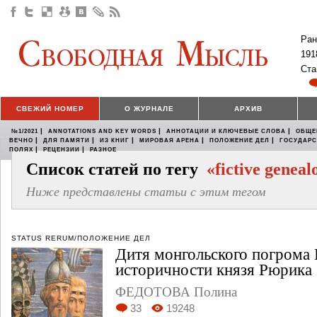
Ран
191
Ста
СВЕЖИЙ НОМЕР
О ЖУРНАЛЕ
АРХИВ
|
|
|
№1/2021
ANNOTATIONS AND KEY WORDS
АННОТАЦИИ И КЛЮЧЕВЫЕ СЛОВА
ОБЩЕ
|
|
|
|
|
ВЕЧНО
ДЛЯ ПАМЯТИ
ИЗ КНИГ
МИРОВАЯ АРЕНА
ПОЛОЖЕНИЕ ДЕЛ
ГОСУДАР
|
|
ПОЛЯХ
РЕЦЕНЗИИ
РАЗНОЕ
Список статей по тегу
«fictive geneal
Ниже представлены статьи с этим тегом
STATUS RERUM/ПОЛОЖЕНИЕ ДЕЛ
Дитя монгольского погрома
историчности князя Рюрика
ФЕДОТОВА Полина
33
19248