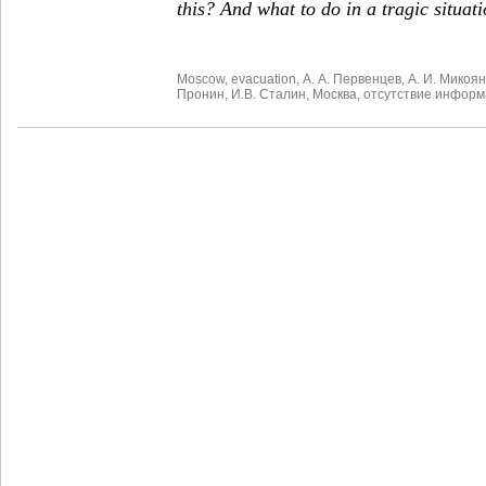
this? And what to do in a tragic situat
Moscow
,
evacuation
,
А. А. Первенцев
,
А. И. Микоян
Пронин
,
И.В. Сталин
,
Москва
,
отсутствие инфор