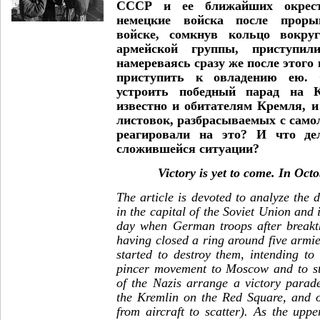
СССР и ее ближайших окрест
немецкие войска после проры
войске, сомкнув кольцо вокру
армейской группы, приступи
намереваясь сразу же после этого
приступить к овладению ею. 
устроить победный парад на 
известно и обитателям Кремля, 
листовок, разбрасываемых с самол
реагировали на это? И что де
сложившейся ситуации?
Victory is yet to come. In Oc
The article is devoted to analyze the d
in the capital of the Soviet Union and 
day when German troops after breakth
having closed a ring around five armi
started to destroy them, intending to
pincer movement to Moscow and to sta
of the Nazis arrange a victory parad
the Kremlin on the Red Square, and or
from aircraft to scatter). As the upp