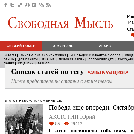
Ран
191
Ста
СВЕЖИЙ НОМЕР
О ЖУРНАЛЕ
АРХИВ
|
|
|
№1/2021
ANNOTATIONS AND KEY WORDS
АННОТАЦИИ И КЛЮЧЕВЫЕ СЛОВА
ОБЩЕ
|
|
|
|
|
ВЕЧНО
ДЛЯ ПАМЯТИ
ИЗ КНИГ
МИРОВАЯ АРЕНА
ПОЛОЖЕНИЕ ДЕЛ
ГОСУДАР
|
|
ПОЛЯХ
РЕЦЕНЗИИ
РАЗНОЕ
Список статей по тегу
«эвакуация»
Ниже представлены статьи с этим тегом
STATUS RERUM/ПОЛОЖЕНИЕ ДЕЛ
Победа еще впереди. Октябр
АКСЮТИН Юрий
85
29413
Статья посвящена событиям, п