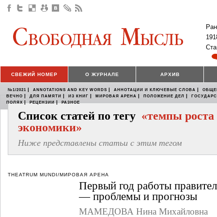
Ран
191
Ста
СВЕЖИЙ НОМЕР
О ЖУРНАЛЕ
АРХИВ
|
|
|
№1/2021
ANNOTATIONS AND KEY WORDS
АННОТАЦИИ И КЛЮЧЕВЫЕ СЛОВА
ОБЩЕ
|
|
|
|
|
ВЕЧНО
ДЛЯ ПАМЯТИ
ИЗ КНИГ
МИРОВАЯ АРЕНА
ПОЛОЖЕНИЕ ДЕЛ
ГОСУДАР
|
|
ПОЛЯХ
РЕЦЕНЗИИ
РАЗНОЕ
Список статей по тегу
«темпы роста
экономики»
Ниже представлены статьи с этим тегом
THEATRUM MUNDI/МИРОВАЯ АРЕНА
Первый год работы правител
— проблемы и прогнозы
МАМЕДОВА Нина Михайловна