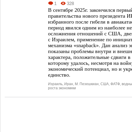
1
328
В сентябре 2025г. закончился первы
правительства нового президента 
избранного после гибели в авиаката
период явился одним из наиболее не
осложнения отношений с США, две
с Израилем, применение по инициа
механизма «snapback». Дан анализ 
показаны проблемы внутри­ и внеш
характера, положительные сдвиги в 
которому удалось, несмотря на войн
экономический потенциал, но и укр
единство.
Израиль
,
Иран
,
М. Пезешкиан
,
США
,
ФАТФ
,
водны
роста экономики