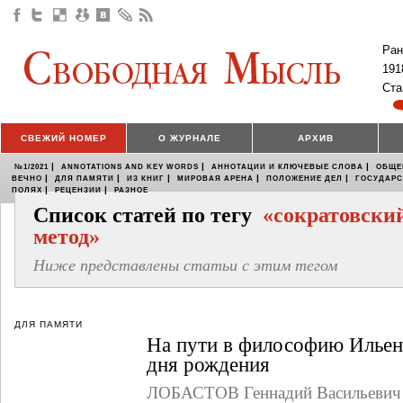
Ран
191
Ста
СВЕЖИЙ НОМЕР
О ЖУРНАЛЕ
АРХИВ
|
|
|
№1/2021
ANNOTATIONS AND KEY WORDS
АННОТАЦИИ И КЛЮЧЕВЫЕ СЛОВА
ОБЩЕ
|
|
|
|
|
ВЕЧНО
ДЛЯ ПАМЯТИ
ИЗ КНИГ
МИРОВАЯ АРЕНА
ПОЛОЖЕНИЕ ДЕЛ
ГОСУДАР
|
|
ПОЛЯХ
РЕЦЕНЗИИ
РАЗНОЕ
Список статей по тегу
«сократовски
метод»
Ниже представлены статьи с этим тегом
ДЛЯ ПАМЯТИ
На пути в философию Ильенк
дня рождения
ЛОБАСТОВ Геннадий Васильевич