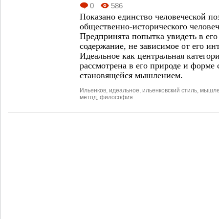
0
586
Показано единство человеческой по
общественно-исторического человеч
Предпринята попытка увидеть в его
содержание, не зависимое от его ин
Идеальное как центральная катего
рассмотрена в его природе и форме
становящейся мышлением.
Ильенков
,
идеальное
,
ильенковский стиль
,
мышле
метод
,
философия