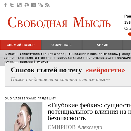
Ран
191
Ста
СВЕЖИЙ НОМЕР
О ЖУРНАЛЕ
АРХИВ
|
|
|
№1/2021
ANNOTATIONS AND KEY WORDS
АННОТАЦИИ И КЛЮЧЕВЫЕ СЛОВА
ОБЩЕ
|
|
|
|
|
ВЕЧНО
ДЛЯ ПАМЯТИ
ИЗ КНИГ
МИРОВАЯ АРЕНА
ПОЛОЖЕНИЕ ДЕЛ
ГОСУДАР
|
|
ПОЛЯХ
РЕЦЕНЗИИ
РАЗНОЕ
Список статей по тегу
«нейросети»
Ниже представлены статьи с этим тегом
QUO VADIS?/КАМО ГРЯДЕШИ?
«Глубокие фейки»: сущность
потенциального влияния на
безопасность
СМИРНОВ Александр