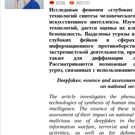
4208
385747
Исследован феномен «глубоких 
технологий синтеза человеческог
искусственного интеллекта. Изу
технологий, дается оценка их в
безопасность. Выделены угрозы 
глубоких фейков в сферах 
информационного противоборств
экстремистской деятельности, пре
также для диффамации л
Рассматриваются возможные с
угроз, связанных с использование
Deepfakes: essence and assessment
on national sec
The article investigates the phe
technologies of synthesis of human imag
intelligence. The essence of these t
assessment of their impact on national 
malicious use of deepfakes in the
information warfare, terrorist and ex
activities, as well as for defam