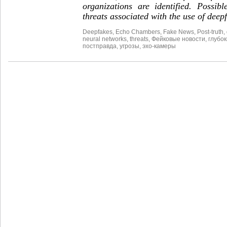
organizations are identified. Possib
threats associated with the use of deep
Deepfakes
,
Echo Chambers
,
Fake News
,
Post-truth
,
neural networks
,
threats
,
Фейковые новости
,
глубо
постправда
,
угрозы
,
эхо-камеры