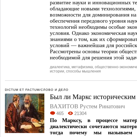
развитие науки и инновационных т
обладающие новыми технологиями,
возможности для доминирования на
обеспечения передового уровня на
технологий необходимы особые эко
условия. Однако экономическая наук
знаниями о том, как их сформироват
условий — важнейшая для российско
Рассмотрены основы теории общест
необходимой для решения этой зада
диалектика
,
метафизика
,
общественно-экономич
истории
,
способы мышления
DICTUM ET FACTUM/СЛОВО И ДЕЛО
Был ли Маркс историческим
ВАХИТОВ Рустем Ринатович
465
21304
По Марксу, в процессе матери
диалектически сочетаются матер
тогда почему мы называем 