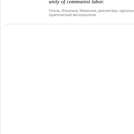
unity of communist labor.
Гегель
,
Ильенков
,
Марксизм
,
диалектика
,
идеальн
практический материализм