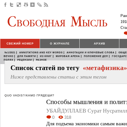
Ран
191
Ста
СВЕЖИЙ НОМЕР
О ЖУРНАЛЕ
АРХИВ
|
|
|
№1/2021
ANNOTATIONS AND KEY WORDS
АННОТАЦИИ И КЛЮЧЕВЫЕ СЛОВА
ОБЩЕ
|
|
|
|
|
ВЕЧНО
ДЛЯ ПАМЯТИ
ИЗ КНИГ
МИРОВАЯ АРЕНА
ПОЛОЖЕНИЕ ДЕЛ
ГОСУДАР
|
|
ПОЛЯХ
РЕЦЕНЗИИ
РАЗНОЕ
Список статей по тегу
«метафизика»
Ниже представлены статьи с этим тегом
QUO VADIS?/КАМО ГРЯДЕШИ?
Способы мышления и полит
УБАЙДУЛЛАЕВ Сурат Нусратилл
0
318
Для подъема экономики самым важн