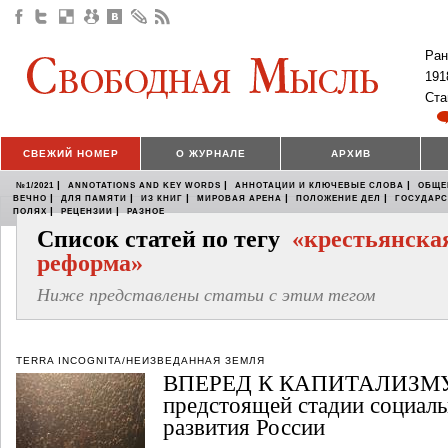
Ран
191
Ста
СВЕЖИЙ НОМЕР
О ЖУРНАЛЕ
АРХИВ
|
|
|
№1/2021
ANNOTATIONS AND KEY WORDS
АННОТАЦИИ И КЛЮЧЕВЫЕ СЛОВА
ОБЩЕ
|
|
|
|
|
ВЕЧНО
ДЛЯ ПАМЯТИ
ИЗ КНИГ
МИРОВАЯ АРЕНА
ПОЛОЖЕНИЕ ДЕЛ
ГОСУДАР
|
|
ПОЛЯХ
РЕЦЕНЗИИ
РАЗНОЕ
Список статей по тегу
«крестьянска
реформа»
Ниже представлены статьи с этим тегом
TERRA INCOGNITA/НЕИЗВЕДАННАЯ ЗЕМЛЯ
ВПЕРЕД К КАПИТАЛИЗМУ?
предстоящей стадии социал
развития России