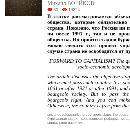
Михаил ВОЕЙКОВ
60
19224
В статье рассматривается объек
общества, которые обязательно
страна. Показано, что Россия ни п
ни после 1991 г., так и не про
общества. Но
пройти стадию бурж
можно сделать этот процесс уп
случае страна не освободится от п
FORWARD TO CAPITALISM?
The qu
socio-economic developm
The article discusses the objective sta
which must pass each country. It is sho
1861 or after 1921 or after 1991, and 
bourgeois society. But to pass th
bourgeois right. And you can make
Otherwise, the country is free from the
social development
,
the bourgeois stage
,
the peasan
буржуазная стадия
,
крестьянская реформа
,
меща
социальное развитие