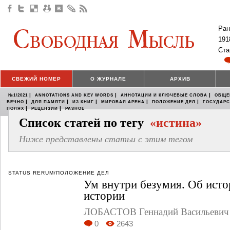
Ран
191
Ста
СВЕЖИЙ НОМЕР
О ЖУРНАЛЕ
АРХИВ
|
|
|
№1/2021
ANNOTATIONS AND KEY WORDS
АННОТАЦИИ И КЛЮЧЕВЫЕ СЛОВА
ОБЩЕ
|
|
|
|
|
ВЕЧНО
ДЛЯ ПАМЯТИ
ИЗ КНИГ
МИРОВАЯ АРЕНА
ПОЛОЖЕНИЕ ДЕЛ
ГОСУДАР
|
|
ПОЛЯХ
РЕЦЕНЗИИ
РАЗНОЕ
Список статей по тегу
«истина»
Ниже представлены статьи с этим тегом
STATUS RERUM/ПОЛОЖЕНИЕ ДЕЛ
Ум внутри безумия. Об ист
истории
ЛОБАСТОВ Геннадий Васильевич
0
2643