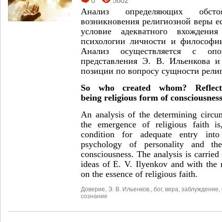
0
5602
Анализ определяющих обсто
возникновения религиозной веры ес
условие адекватного вхождени
психологии личности и философии
Анализ осуществляется с опо
представления Э. В. Ильенкова и
позиции по вопросу сущности рели
So who created whom?
Refle
being
religious form of consciousnes
An analysis of the determining circu
the emergence of religious faith i
condition for adequate entry into
psychology of personality and the
consciousness. The analysis is carried 
ideas of E. V. Ilyenkov and with the 
on the essence of religious faith.
Доверие
,
Э. В. Ильенков.
,
бог
,
вера
,
заблуждение
,
сознание