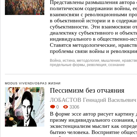
Представлены размышления автора 
политическом содержании войны, ее
взаимосвязи с революционными пр
в объективной истории и в содержа
субъективности. Эти взаимосвязи 
диалектику субъективного и объект
индивидуального в общественно-ис
Ставятся методологические, нравст
проблемы связи войны и революции
Война
,
истина
,
методология
,
мышление
,
нравств
предельные формы
,
революция
,
сознание
MODUS VIVENDI/ОБРАЗ ЖИЗНИ
Пессимизм без отчаяния
ЛОБАСТОВ Геннадий Васильевич
0
3306
В форме эссе автор рисует картину 
призму индивидуального сознания, 
экзистенциализм мыслит как опред
бытию человека. Восприятие общес