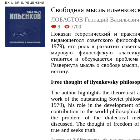
EX LIBRIS/РЕЦЕНЗИИ
Свободная мысль ильенковс
ЛОБАСТОВ Геннадий Васильевич
8
7703
Показан теоретический и практи
выдающегося советского философа
1979), его роль в развитии совет
мировую философскую классику
ставится и обсуждается проблема 
Развернута мысль о свободе мысли,
истину.
Free thought of ilyenkovsky philoso
The author highlights the theoretical 
work of the outstanding Soviet philo
1979), his role in the development o
contribution to the world philosophical
the problem of the dialectical me
discussed. The thought of freedom of 
true and seeks truth.
Творчество
,
Э.В.Ильенкова;
,
абстрактное
,
диалек