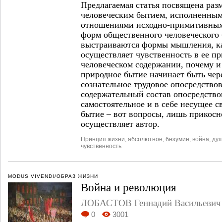
Предлагаемая статья посвящена ра
человеческим бытием, исполненны
отношениями исходно-примитивных
форм общественного человеческого 
выстраиваются формы мышления, к
осуществляет чувственность в ее п
человеческом содержании, почему и 
природное бытие начинает быть чер
сознательное трудовое опосредство
содержательный состав опосредств
самостоятельное и в себе несущее 
бытие – вот вопросы, лишь прикосн
осуществляет автор.
Принцип жизни
,
абсолютное
,
безумие
,
война
,
ду
чувственность
MODUS VIVENDI/ОБРАЗ ЖИЗНИ
Война и революция
ЛОБАСТОВ Геннадий Васильевич
0
3001