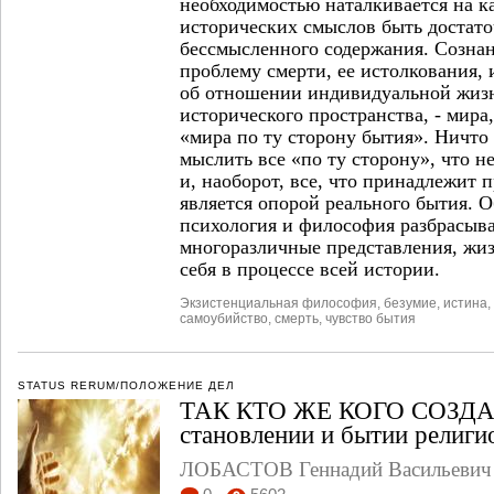
необходимостью наталкивается на 
исторических смыслов быть достат
бессмысленного содержания. Сознан
проблему смерти, ее истолкования,
об отношении индивидуальной жиз
исторического пространства, - мира
«мира по ту сторону бытия». Ничто
мыслить все «по ту сторону», что н
и, наоборот, все, что принадлежит
является опорой реального бытия. 
психология и философия разбрасыва
многоразличные представления, жиз
себя в процессе всей истории.
Экзистенциальная философия
,
безумие
,
истина
,
самоубийство
,
смерть
,
чувство бытия
STATUS RERUM/ПОЛОЖЕНИЕ ДЕЛ
ТАК КТО ЖЕ КОГО СОЗДАЛ
становлении и бытии религ
ЛОБАСТОВ Геннадий Васильевич