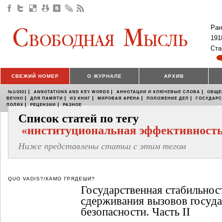
Ран
191
Ста
СВЕЖИЙ НОМЕР
О ЖУРНАЛЕ
АРХИВ
|
|
|
№1/2021
ANNOTATIONS AND KEY WORDS
АННОТАЦИИ И КЛЮЧЕВЫЕ СЛОВА
ОБЩЕ
|
|
|
|
|
ВЕЧНО
ДЛЯ ПАМЯТИ
ИЗ КНИГ
МИРОВАЯ АРЕНА
ПОЛОЖЕНИЕ ДЕЛ
ГОСУДАР
|
|
ПОЛЯХ
РЕЦЕНЗИИ
РАЗНОЕ
Список статей по тегу
«институциональная эффективност
Ниже представлены статьи с этим тегом
QUO VADIS?/КАМО ГРЯДЕШИ?
Государственная стабильност
сдерживания вызовов госуд
безопасности. Часть II