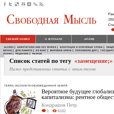
Ран
191
Ста
СВЕЖИЙ НОМЕР
О ЖУРНАЛЕ
АРХИВ
|
|
|
№1/2021
ANNOTATIONS AND KEY WORDS
АННОТАЦИИ И КЛЮЧЕВЫЕ СЛОВА
ОБЩЕ
|
|
|
|
|
ВЕЧНО
ДЛЯ ПАМЯТИ
ИЗ КНИГ
МИРОВАЯ АРЕНА
ПОЛОЖЕНИЕ ДЕЛ
ГОСУДАР
|
|
ПОЛЯХ
РЕЦЕНЗИИ
РАЗНОЕ
Список статей по тегу
«замещение;»
Ниже представлены статьи с этим тегом
TERRA INCOGNITA/НЕИЗВЕДАННАЯ ЗЕМЛЯ
Вероятное будущее глобали
капитализма: рентное общес
Кондрашов Петр
1
6162