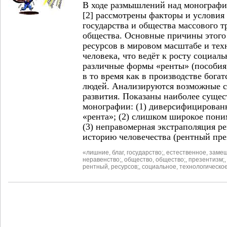
В ходе размышлений над монографи
[2] рассмотрены факторы и условия 
государства и общества массового т
общества. Основные причины этого 
ресурсов в мировом масштабе и тех
человека, что ведёт к росту социал
различные формы «ренты» (пособия, 
в то время как в производстве бога
людей. Анализируются возможные 
развития. Показаны наиболее суще
монографии: (1) диверсифицирован
«рента»; (2) слишком широкое пони
(3) неправомерная экстраполяция 
историю человечества (рентный пре
«лишние
,
благ
,
государство;
,
естественное
,
замещ
неравенство;
,
общество
,
общество;
,
презентизм;
рентный
,
ресурсов;
,
социальное
,
технологическо