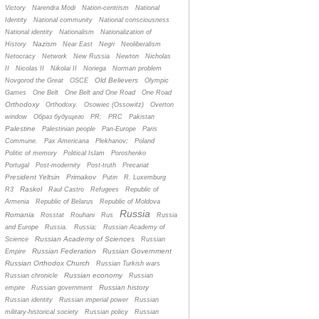
Victory
Narendra Modi
Nation-centrism
National
Identity
National community
National consciousness
National identity
Nationalism
Nationalization of
Nazism
History
Near East
Negri
Neoliberalism
Netocracy
Network
New Russia
Newton
Nicholas
II
Nicolas II
Nikolai II
Noriega
Norman problem
Old Believers
Novgorod the Great
OSCE
Olympic
Games
One Belt
One Belt and One Road
One Road
Orthodoxy
Orthodoxy.
Osowiec (Ossowitz)
Overton
window
Oбраз будущего
PR;
PRC
Pakistan
Palestine
Palestinian people
Pan-Europe
Paris
Commune.
Pax Americana
Plekhanov;
Poland
Politic of memory
Political Islam
Poroshenko
Portugal
Post-modernity
Post-truth
Precariat
President Yeltsin
Primakov
Putin
R. Luxemburg
Raskol
R3
Raul Castro
Refugees
Republic of
Armenia
Republic of Belarus
Republic of Moldova
Russia
Romania
Rosstat
Rouhani
Rus
Russia
and Europe
Russia.
Russia;
Russian Academy of
Russian Academy of Sciences
Science
Russian
Russian Federation
Russian Government
Empire
Russian Orthodox Church
Russian Turkish wars
Russian economy
Russian chronicle
Russian
Russian history
empire
Russian government
Russian identity
Russian imperial power
Russian
military-historical society
Russian policy
Russian