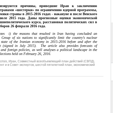
лизируются причины, приведшие Иран к заключению
странами «шестерки» по ограничению ядерной программы,
мики страны в 2015-2016 годах - накануне и после Венского
июле 2015 года. Даны прогнозные оценки экономической
шнеполитического курса, расстановки политических сил в
боров 26 февраля 2016 года.
yzes i) the reasons that resulted in Iran having concluded an
Group of six nations to significantly limit the country’s nuclear
e state of the Iranian economy in 2015-2016 before and after the
 (signed in July 2015). The article also provides forecasts of
and foreign policies, as well analyses a political landscape in the
elections held on February 26, 2016.
crisis
,
Иран
,
Совместный всеобъемлющий план действий (СВПД)
,
нт и в Совет экспертов
,
шестой пятилетний план
,
экономический