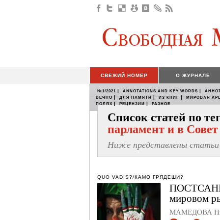
СВЕЖИЙ НОМЕР
О ЖУРНАЛЕ
|
|
№1/2021
ANNOTATIONS AND KEY WORDS
АННО
|
|
|
ВЕЧНО
ДЛЯ ПАМЯТИ
ИЗ КНИГ
МИРОВАЯ АР
|
|
ПОЛЯХ
РЕЦЕНЗИИ
РАЗНОЕ
Список статей по т
парламент и в Совет
Ниже представлены статьи 
QUO VADIS?/КАМО ГРЯДЕШИ?
ПОСТСАНК
мировом ры
МАМЕДОВА Ни