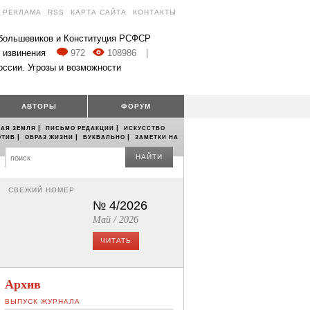
РЕКЛАМА
RSS
КАРТА САЙТА
КОНТАКТЫ
 большевиков и Конституция РСФСР
 извинения
972
108986
|
оссии. Угрозы и возможности
АВТОРЫ
ФОРУМ
|
|
АЯ ЗЕМЛЯ
ПИСЬМО РЕДАКЦИИ
ИСКУССТВО
|
|
|
ОТИВ
ОБРАЗ ЖИЗНИ
БУКВАЛЬНО
ЗАМЕТКИ НА
НАЙТИ
СВЕЖИЙ НОМЕР
№ 4/2026
Май / 2026
ЧИТАТЬ
Архив
ВЫПУСК ЖУРНАЛА