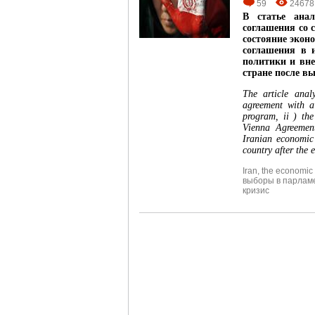
59
24678
В статье ана
соглашения со 
состояние эконо
соглашения в 
политики и вне
стране после вы
The article anal
agreement with a 
program, ii ) th
Vienna Agreement
Iranian economic 
country after the 
Iran
,
the economic 
выборы в парламе
кризис