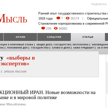
ПОДПИСКА
Ранний опыт государственного строительства
1918 года
7
26174
|
Официальные
Становление корпоративизма в современной Р
239
86882
АРХИВ
СОБЫТИЯ
СТАТЬИ
|
|
ТАЦИИ И КЛЮЧЕВЫЕ СЛОВА
ОБЩЕЕ ДЕЛО, ГОСУДАРСТВО, РЕСПУБЛИКА
НЕИЗВЕДАНН
|
|
|
|
|
ЕНА
ПОЛОЖЕНИЕ ДЕЛ
ГОСУДАРСТВО
СЛОВО И ДЕЛО
КАМО ГРЯДЕШИ?
ЗА И ПР
егу
«выборы в
 экспертов»
с этим тегом
ЦИОННЫЙ ИРАН. Новые возможности на
нке и в мировой политике
на Михайловна