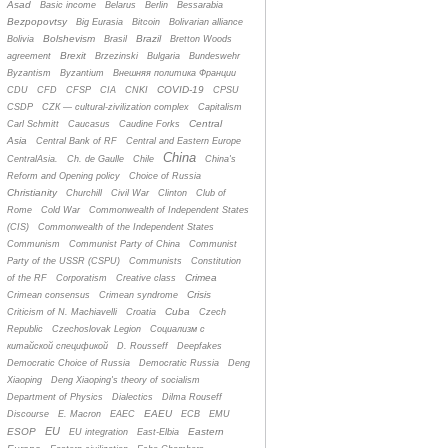
Asad
Basic income
Belarus
Berlin
Bessarabia
Bezpopovtsy
Big Eurasia
Bitcoin
Bolivarian alliance
Bolshevism
Brazil
Bolivia
Brasil
Bretton Woods
Brexit
agreement
Brzezinski
Bulgaria
Bundeswehr
Byzantism
Byzantium
Bнешняя политика Франции
COVID-19
CDU
CFD
CFSP
CIA
CNKI
CPSU
CSDP
CZК — cultural-zivilization complex
Capitalism
Central
Carl Schmitt
Caucasus
Caudine Forks
Asia
Central Bank of RF
Central and Eastern Europe
China
CentralAsia.
Ch. de Gaulle
Chile
China's
Reform and Opening policy
Choice of Russia
Christianity
Churchill
Civil War
Clinton
Club of
Rome
Cold War
Commonwealth of Independent States
(CIS)
Commonwealth of the Independent States
Communism
Communist Party of China
Communist
Party of the USSR (CSPU)
Communists
Constitution
Crimea
of the RF
Corporatism
Creative class
Crisis
Crimean consensus
Crimean syndrome
Cuba
Criticism of N. Machiavelli
Croatia
Czech
Republic
Czechoslovak Legion
Cоциализм с
китайской спецификой
D. Rousseff
Deepfakes
Democratic Choice of Russia
Democratic Russia
Deng
Xiaoping
Deng Xiaoping's theory of socialism
Department of Physics
Dialectics
Dilma Rouseff
EAEU
Discourse
E. Macron
EAEC
ECB
EMU
EU
ESOP
Eastern
EU integration
East-Elbia