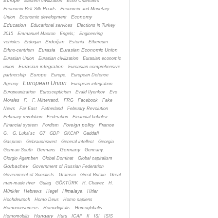
Europe
Eastern civilization
Echo Chambers
Economic Belt Silk Roads
Economic and Monetary
Economy
Union
Economic development
Education
Educational services
Elections in Turkey
2015
Emmanuel Macron
Engels;
Engineering
Erdoğan
vehicles
Erdogan
Estonia
Ethereum
Eurasia
Eurasian Economic Union
Ethno-centrism
Eurasian Union
Eurasian civilization
Eurasian economic
Eurasian integration
union
Euroasian comprehensive
Europe
partnership
Europe.
European Defence
European Union
Agency
European integration
Europeanization
Euroscepticism
Evald Ilyenkov
Evo
Morales
F.
F. Mitterrand.
FRG
Facebook
Fake
News
Far East
Fatherland
February Revolution
February revolution
Federation
Financial bubble»
Foreign policy
France
Financial system
Fordism
G.
G. Luka´sc
G7
GDP
GKChP
Gaddafi
Gasprom
Gebrauchswert
General intellect
Georgia
Germany
German South
Germans
Germany.
Giorgio Agamben
Global Dominat
Global capitalism
Gorbachev
Government of Russian Federation
Government of Socialists
Gramsci
Great Britain
Great
man-made river
Gulag
GÖKTÜRK
H. Chavez
H.
Himalaya
Münkler
Hebrews
Hegel
Hitler
Hochdeutsch
Homo Deus
Homo sapiens
Homoconsumens
Homodigitalis
Homoglobalis
Hungary
Homomobilis
Hutu
ICAP
II
ISI
ISIS