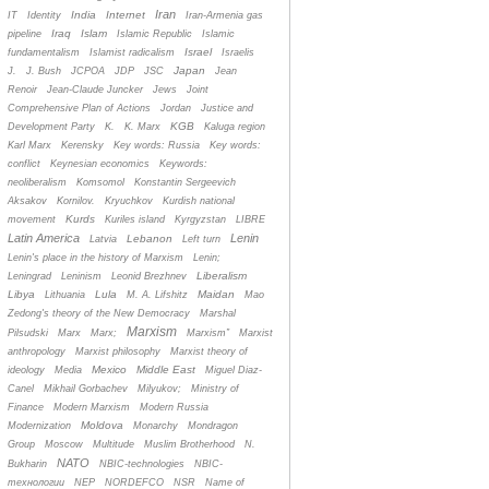
Iran
India
Internet
IT
Identity
Iran-Armenia gas
Iraq
Islam
pipeline
Islamic Republic
Islamic
Israel
fundamentalism
Islamist radicalism
Israelis
Japan
J.
J. Bush
JCPOA
JDP
JSC
Jean
Renoir
Jean-Claude Juncker
Jews
Joint
Comprehensive Plan of Actions
Jordan
Justice and
KGB
Development Party
K.
K. Marx
Kaluga region
Karl Marx
Kerensky
Key words: Russia
Key words:
conflict
Keynesian economics
Keywords:
neoliberalism
Komsomol
Konstantin Sergeevich
Aksakov
Kornilov.
Kryuchkov
Kurdish national
Kurds
movement
Kuriles island
Kyrgyzstan
LIBRE
Latin America
Lenin
Lebanon
Latvia
Left turn
Lenin's place in the history of Marxism
Lenin;
Liberalism
Leningrad
Leninism
Leonid Brezhnev
Libya
Lula
Maidan
Lithuania
M. A. Lifshitz
Mao
Zedong's theory of the New Democracy
Marshal
Marxism
Pilsudski
Marx
Marx;
Marxism”
Marxist
anthropology
Marxist philosophy
Marxist theory of
Mexico
Middle East
ideology
Media
Miguel Diaz-
Canel
Mikhail Gorbachev
Milyukov;
Ministry of
Finance
Modern Marxism
Modern Russia
Moldova
Modernization
Monarchy
Mondragon
Group
Moscow
Multitude
Muslim Brotherhood
N.
NATO
Bukharin
NBIC-technologies
NBIC-
технологии
NEP
NORDEFCO
NSR
Name of