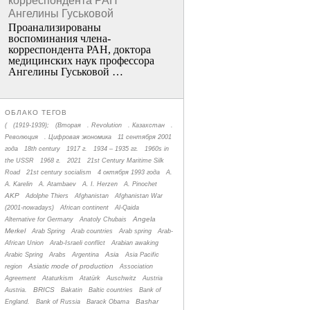
корреспондента РАН
Ангелины Гуськовой
Проанализированы
воспоминания члена­
корреспондента РАН, доктора
медицинских наук профессора
Ангелины Гуськовой …
ОБЛАКО ТЕГОВ
(
(1919-1939);
(Вторая
. Revolution
. Казахстан
.
Революция
. Цифровая экономика
11 сентября 2001
года
18th century
1917 г.
1934 – 1935 гг.
1960s in
the USSR
1968 г.
2021
21st Century Maritime Silk
Road
21st century socialism
4 октября 1993 года
A.
A. Karelin
A. Atambaev
A. I. Herzen
A. Pinochet
AKP
Adolphe Thiers
Afghanistan
Afghanistan War
(2001-nowadays)
African continent
Al-Qaida
Angela
Alternative for Germany
Anatoly Chubais
Merkel
Arab Spring
Arab countries
Arab spring
Arab-
African Union
Arab-Israeli conflict
Arabian awaking
Asia
Arabic Spring
Arabs
Argentina
Asia Pacific
Asiatic mode of production
region
Association
Agreement
Ataturkism
Atatürk
Auschwitz
Austria
BRICS
Austria.
Bakatin
Baltic countries
Bank of
Bashar
England.
Bank of Russia
Barack Obama