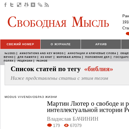
Ран
191
Ста
СВЕЖИЙ НОМЕР
О ЖУРНАЛЕ
АРХИВ
|
|
|
№1/2021
ANNOTATIONS AND KEY WORDS
АННОТАЦИИ И КЛЮЧЕВЫЕ СЛОВА
ОБЩЕ
|
|
|
|
|
ВЕЧНО
ДЛЯ ПАМЯТИ
ИЗ КНИГ
МИРОВАЯ АРЕНА
ПОЛОЖЕНИЕ ДЕЛ
ГОСУДАР
|
|
ПОЛЯХ
РЕЦЕНЗИИ
РАЗНОЕ
Список статей по тегу
«библия»
Ниже представлены статьи с этим тегом
MODUS VIVENDI/ОБРАЗ ЖИЗНИ
Мартин Лютер о свободе и р
интеллектуальной истории 
Владислав БАЧИНИН
179
67079