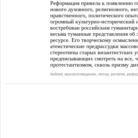
Реформация привела к появлению ги
нового духовного, религиозного, ин
нравственного, политического опы
огромный культурно-исторический и
востребован российским гуманита
весьма туманные представления об 
ресурсе. Его творческому осмыслен
атеистические предрассудки массово
стереотипы старых византистских у
предписывающих смотреть на все, ч
протестантизмом, сквозь призму ди
библия
,
вероисповедание
,
лютер
,
религия
,
рефо