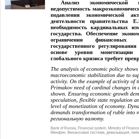
Анализ экономической по
недопустимость макроэкономическ
подавления экономической ак
деятельности правительства Е
необходимость кардинальных из
государства. Обеспечение эконо
ограничения финансовых с
государственного регулировани
основе уровня монетизации 
глобального кризиса требует пре
The analysis of economic policy shows 
macroeconomic stabilization due to su
activity. On the example of activity of
Primakov need of cardinal changes in ac
shown. Ensuring economic growth deman
speculation, flexible state regulation a
level of monetization of economy. Dyna
demands transformation of ruble into r
региональную валюту.
Bank of Russia
,
Financial system
,
Ministry of Financ
Минфин
,
Финансовая система
,
девальвация
,
либ