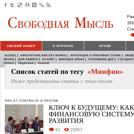
Ран
191
Ста
СВЕЖИЙ НОМЕР
О ЖУРНАЛЕ
АРХИВ
|
|
|
№1/2021
ANNOTATIONS AND KEY WORDS
АННОТАЦИИ И КЛЮЧЕВЫЕ СЛОВА
ОБЩЕ
|
|
|
|
|
ВЕЧНО
ДЛЯ ПАМЯТИ
ИЗ КНИГ
МИРОВАЯ АРЕНА
ПОЛОЖЕНИЕ ДЕЛ
ГОСУДАР
|
|
ПОЛЯХ
РЕЦЕНЗИИ
РАЗНОЕ
Список статей по тегу
«Минфин»
Ниже представлены статьи с этим тегом
PRO ET CONTRA/ЗА И ПРОТИВ
КЛЮЧ К БУДУЩЕМУ: КАК
ФИНАНСОВУЮ СИСТЕМУ
РАЗВИТИЯ
43
23957