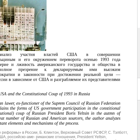
анализ участия властей США в совершении
льциным и его окружением переворота осенью 1993 года
ерие и лживость американского государства и общества в
олное презрение к декларируемым ими высоким
ократии и законности при достижении реальной цели —
сии в зависимое от США и разграбляемое их представителями
USA and the Constitutional Coup of 1993 in Russia
n lawer, ex-functioner of the Suprem Council of Russian Federation
ins the forms of US government participation in the constitional
tutional) coup of Russian President Boris Yeltsin in the autmn of
eat number of Russian and American sourcers, the author analyzes
rtant elements and mechanisms of the process.
е реформы» в России
,
Б. Клинтон
,
Верховный Совет РСФСР
,
С. Тэлботт
,
США
,
российско-аме- риканские отношения
,
President Yeltsin
,