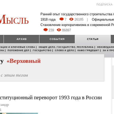
ПОДПИСКА
Ранний опыт государственного строительства
1918 года
7
26185
|
Официальные
Становление корпоративизма в современной Р
239
86897
АРХИВ
СОБЫТИЯ
СТАТЬИ
|
|
ТАЦИИ И КЛЮЧЕВЫЕ СЛОВА
ОБЩЕЕ ДЕЛО, ГОСУДАРСТВО, РЕСПУБЛИКА
НЕИЗВЕДАНН
|
|
|
|
|
ЕНА
ПОЛОЖЕНИЕ ДЕЛ
ГОСУДАРСТВО
СЛОВО И ДЕЛО
КАМО ГРЯДЕШИ?
ЗА И ПР
егу
«Верховный
с этим тегом
титуционный переворот 1993 года в России
сандр
1