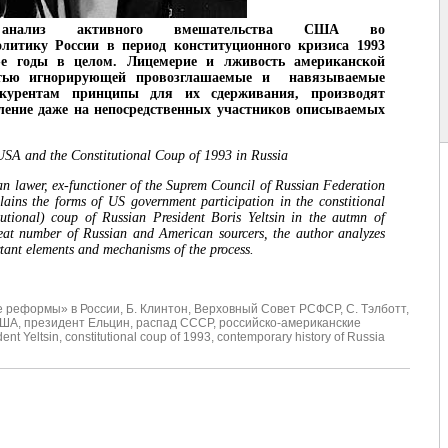
 анализ активного вмешательства США во
литику России в период конституционного кризиса 1993
-е годы в целом. Лицемерие и лживость американской
стью игнорирующей провозглашаемые и навязываемые
курентам принципы для их сдерживания, производят
ление даже на непосредственных участников описываемых
USA and the Constitutional Coup of 1993 in Russia
n lawer, ex-functioner of the Suprem Council of Russian Federation
ins the forms of US government participation in the constitional
tutional) coup of Russian President Boris Yeltsin in the autmn of
eat number of Russian and American sourcers, the author analyzes
rtant elements and mechanisms of the process.
е реформы» в России
,
Б. Клинтон
,
Верховный Совет РСФСР
,
С. Тэлботт
,
США
,
президент Ельцин
,
распад СССР
,
российско-американские
dent Yeltsin
,
constitutional coup of 1993
,
contemporary history of Russia