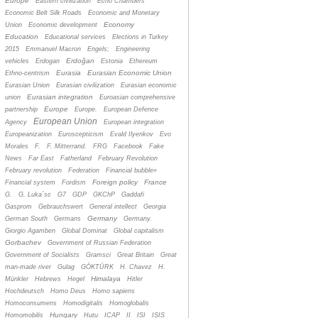
Europe
Eastern civilization
Echo Chambers
Economic Belt Silk Roads
Economic and Monetary
Economy
Union
Economic development
Education
Educational services
Elections in Turkey
2015
Emmanuel Macron
Engels;
Engineering
Erdoğan
vehicles
Erdogan
Estonia
Ethereum
Eurasia
Eurasian Economic Union
Ethno-centrism
Eurasian Union
Eurasian civilization
Eurasian economic
Eurasian integration
union
Euroasian comprehensive
Europe
partnership
Europe.
European Defence
European Union
Agency
European integration
Europeanization
Euroscepticism
Evald Ilyenkov
Evo
Morales
F.
F. Mitterrand.
FRG
Facebook
Fake
News
Far East
Fatherland
February Revolution
February revolution
Federation
Financial bubble»
Foreign policy
France
Financial system
Fordism
G.
G. Luka´sc
G7
GDP
GKChP
Gaddafi
Gasprom
Gebrauchswert
General intellect
Georgia
Germany
German South
Germans
Germany.
Giorgio Agamben
Global Dominat
Global capitalism
Gorbachev
Government of Russian Federation
Government of Socialists
Gramsci
Great Britain
Great
man-made river
Gulag
GÖKTÜRK
H. Chavez
H.
Himalaya
Münkler
Hebrews
Hegel
Hitler
Hochdeutsch
Homo Deus
Homo sapiens
Homoconsumens
Homodigitalis
Homoglobalis
Hungary
Homomobilis
Hutu
ICAP
II
ISI
ISIS