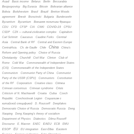
Asad
Basic income
Belarus
Berlin
Bessarabia
Bezpopovtsy
Big Eurasia
Bitcoin
Bolivarian alliance
Bolshevism
Brazil
Bolivia
Brasil
Bretton Woods
Brexit
agreement
Brzezinski
Bulgaria
Bundeswehr
Byzantism
Byzantium
Bнешняя политика Франции
COVID-19
CDU
CFD
CFSP
CIA
CNKI
CPSU
CSDP
CZК — cultural-zivilization complex
Capitalism
Central
Carl Schmitt
Caucasus
Caudine Forks
Asia
Central Bank of RF
Central and Eastern Europe
China
CentralAsia.
Ch. de Gaulle
Chile
China's
Reform and Opening policy
Choice of Russia
Christianity
Churchill
Civil War
Clinton
Club of
Rome
Cold War
Commonwealth of Independent States
(CIS)
Commonwealth of the Independent States
Communism
Communist Party of China
Communist
Party of the USSR (CSPU)
Communists
Constitution
Crimea
of the RF
Corporatism
Creative class
Crisis
Crimean consensus
Crimean syndrome
Cuba
Criticism of N. Machiavelli
Croatia
Czech
Republic
Czechoslovak Legion
Cоциализм с
китайской спецификой
D. Rousseff
Deepfakes
Democratic Choice of Russia
Democratic Russia
Deng
Xiaoping
Deng Xiaoping's theory of socialism
Department of Physics
Dialectics
Dilma Rouseff
EAEU
Discourse
E. Macron
EAEC
ECB
EMU
EU
ESOP
Eastern
EU integration
East-Elbia