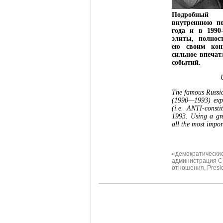
Подробный
внутреннюю по
года и в 1990
элиты, полно
ею своим кон
сильное впечат
событий.
The famous Russia
(1990—1993) expla
(i.e. ANTI-consti
1993. Using a gr
all the most impo
«демократически
администрация 
отношения
,
Presi