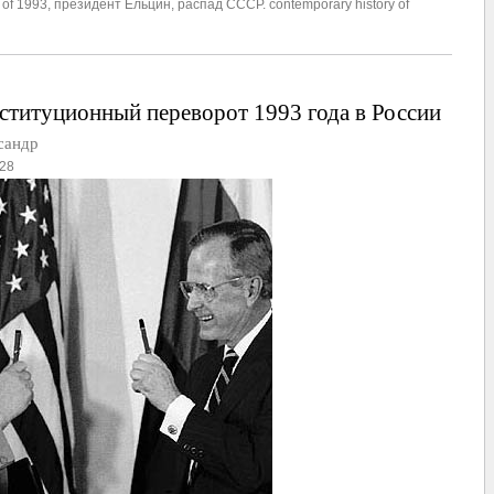
 of 1993
,
президент Ельцин
,
распад СССР. contemporary history of
титуционный переворот 1993 года в России
сандр
28