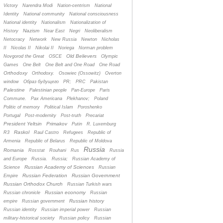
Victory
Narendra Modi
Nation-centrism
National
Identity
National community
National consciousness
National identity
Nationalism
Nationalization of
Nazism
History
Near East
Negri
Neoliberalism
Netocracy
Network
New Russia
Newton
Nicholas
II
Nicolas II
Nikolai II
Noriega
Norman problem
Old Believers
Novgorod the Great
OSCE
Olympic
Games
One Belt
One Belt and One Road
One Road
Orthodoxy
Orthodoxy.
Osowiec (Ossowitz)
Overton
window
Oбраз будущего
PR;
PRC
Pakistan
Palestine
Palestinian people
Pan-Europe
Paris
Commune.
Pax Americana
Plekhanov;
Poland
Politic of memory
Political Islam
Poroshenko
Portugal
Post-modernity
Post-truth
Precariat
President Yeltsin
Primakov
Putin
R. Luxemburg
Raskol
R3
Raul Castro
Refugees
Republic of
Armenia
Republic of Belarus
Republic of Moldova
Russia
Romania
Rosstat
Rouhani
Rus
Russia
and Europe
Russia.
Russia;
Russian Academy of
Russian Academy of Sciences
Science
Russian
Russian Federation
Russian Government
Empire
Russian Orthodox Church
Russian Turkish wars
Russian economy
Russian chronicle
Russian
Russian history
empire
Russian government
Russian identity
Russian imperial power
Russian
military-historical society
Russian policy
Russian