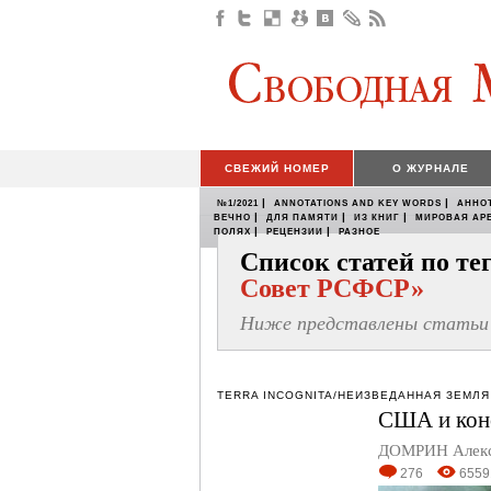
СВЕЖИЙ НОМЕР
О ЖУРНАЛЕ
|
|
№1/2021
ANNOTATIONS AND KEY WORDS
АННО
|
|
|
ВЕЧНО
ДЛЯ ПАМЯТИ
ИЗ КНИГ
МИРОВАЯ АР
|
|
ПОЛЯХ
РЕЦЕНЗИИ
РАЗНОЕ
Список статей по т
Совет РСФСР»
Ниже представлены статьи 
TERRA INCOGNITA/НЕИЗВЕДАННАЯ ЗЕМЛЯ
США и конс
ДОМРИН Алек
276
6559