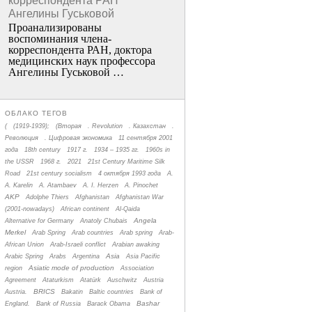
корреспондента РАН
Ангелины Гуськовой
Проанализированы
воспоминания члена­
корреспондента РАН, доктора
медицинских наук профессора
Ангелины Гуськовой …
ОБЛАКО ТЕГОВ
(
(1919-1939);
(Вторая
. Revolution
. Казахстан
.
Революция
. Цифровая экономика
11 сентября 2001
года
18th century
1917 г.
1934 – 1935 гг.
1960s in
the USSR
1968 г.
2021
21st Century Maritime Silk
Road
21st century socialism
4 октября 1993 года
A.
A. Karelin
A. Atambaev
A. I. Herzen
A. Pinochet
AKP
Adolphe Thiers
Afghanistan
Afghanistan War
(2001-nowadays)
African continent
Al-Qaida
Angela
Alternative for Germany
Anatoly Chubais
Merkel
Arab Spring
Arab countries
Arab spring
Arab-
African Union
Arab-Israeli conflict
Arabian awaking
Asia
Arabic Spring
Arabs
Argentina
Asia Pacific
Asiatic mode of production
region
Association
Agreement
Ataturkism
Atatürk
Auschwitz
Austria
BRICS
Austria.
Bakatin
Baltic countries
Bank of
Bashar
England.
Bank of Russia
Barack Obama