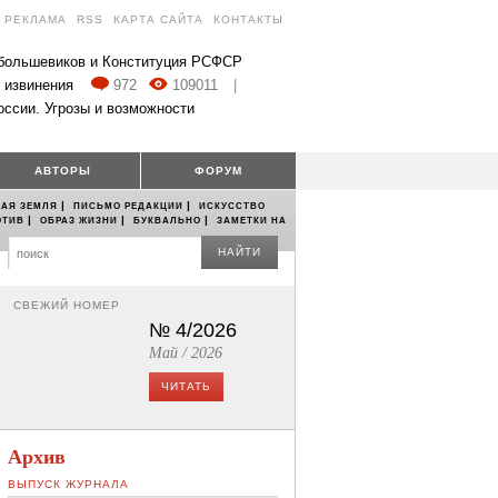
РЕКЛАМА
RSS
КАРТА САЙТА
КОНТАКТЫ
 большевиков и Конституция РСФСР
 извинения
972
109011
|
оссии. Угрозы и возможности
АВТОРЫ
ФОРУМ
|
|
АЯ ЗЕМЛЯ
ПИСЬМО РЕДАКЦИИ
ИСКУССТВО
|
|
|
ОТИВ
ОБРАЗ ЖИЗНИ
БУКВАЛЬНО
ЗАМЕТКИ НА
НАЙТИ
СВЕЖИЙ НОМЕР
№ 4/2026
Май / 2026
ЧИТАТЬ
Архив
ВЫПУСК ЖУРНАЛА