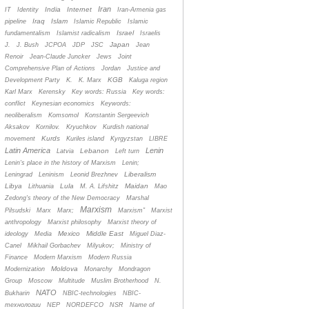
Iran
India
Internet
IT
Identity
Iran-Armenia gas
Iraq
Islam
pipeline
Islamic Republic
Islamic
Israel
fundamentalism
Islamist radicalism
Israelis
Japan
J.
J. Bush
JCPOA
JDP
JSC
Jean
Renoir
Jean-Claude Juncker
Jews
Joint
Comprehensive Plan of Actions
Jordan
Justice and
KGB
Development Party
K.
K. Marx
Kaluga region
Karl Marx
Kerensky
Key words: Russia
Key words:
conflict
Keynesian economics
Keywords:
neoliberalism
Komsomol
Konstantin Sergeevich
Aksakov
Kornilov.
Kryuchkov
Kurdish national
Kurds
movement
Kuriles island
Kyrgyzstan
LIBRE
Latin America
Lenin
Lebanon
Latvia
Left turn
Lenin's place in the history of Marxism
Lenin;
Liberalism
Leningrad
Leninism
Leonid Brezhnev
Libya
Lula
Maidan
Lithuania
M. A. Lifshitz
Mao
Zedong's theory of the New Democracy
Marshal
Marxism
Pilsudski
Marx
Marx;
Marxism”
Marxist
anthropology
Marxist philosophy
Marxist theory of
Mexico
Middle East
ideology
Media
Miguel Diaz-
Canel
Mikhail Gorbachev
Milyukov;
Ministry of
Finance
Modern Marxism
Modern Russia
Moldova
Modernization
Monarchy
Mondragon
Group
Moscow
Multitude
Muslim Brotherhood
N.
NATO
Bukharin
NBIC-technologies
NBIC-
технологии
NEP
NORDEFCO
NSR
Name of