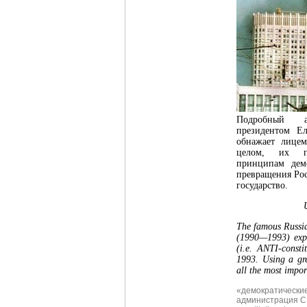
Подробный 
президентом Е
обнажает лицем
целом, их п
принципам дем
превращения Рос
государство.
The famous Russia
(1990—1993) expla
(i.e. ANTI-consti
1993. Using a gr
all the most impo
«демократически
администрация 