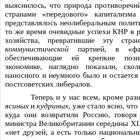
выяснилось, что природа противоречи
странами «передового» капитализма
представлялось неолиберальным полити
то же время очевидные успехи КНР в р
хозяйства, превратившие эту стран
коммунистической
партией, в «фа
обеспечивающие ей крепкие поз
экономике, наглядно показали, скол
наносного и неумного было и остается
постсоветских либералов.
Теперь и у нас всем, кроме разн
ясиных
и
кудриных
, уже стало ясно, что
куда они возвратили Россию, говоря
министра Великобритании середины XIX
«нет друзей, а есть только национальн