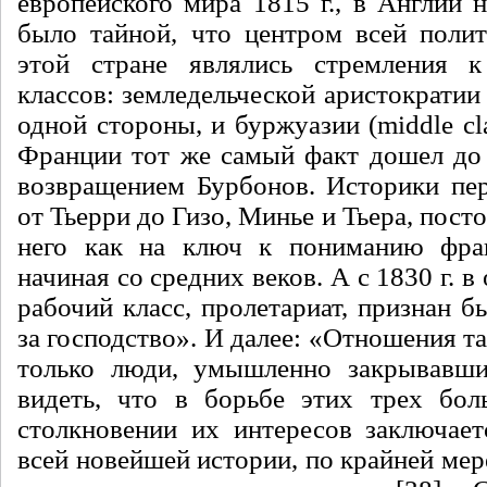
европейского мира 1815 г., в Англии 
было тайной, что центром всей поли
этой стране являлись стремления к
классов: земледельческой аристократии (l
одной стороны, и буржуазии (middle cla
Франции тот же самый факт дошел до 
возвращением Бурбонов. Историки пер
от Тьерри до Гизо, Минье и Тьера, пост
него как на ключ к пониманию фран
начиная со средних веков. А с 1830 г. в
рабочий класс, пролетариат, признан 
за господство». И далее: «Отношения та
только люди, умышленно закрывавшие
видеть, что в борьбе этих трех бол
столкновении их интересов заключае
всей новейшей истории, по крайней мер