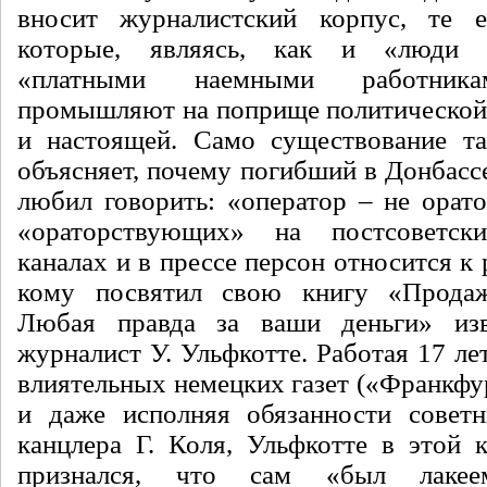
вносит журналистский корпус, те ег
которые, являясь, как и «люди к
«платными наемными работника
промышляют на поприще политической
и настоящей. Само существование та
объясняет, почему погибший в Донбасс
любил говорить: «оператор – не орато
«ораторствующих» на постсоветск
каналах и в прессе персон относится к 
кому посвятил свою книгу «Прода
Любая правда за ваши деньги» из
журналист У. Ульфкотте. Работая 17 ле
влиятельных немецких газет («Франкфу
и даже исполняя обязанности советн
канцлера Г. Коля, Ульфкотте в этой 
признался, что сам «был лакее