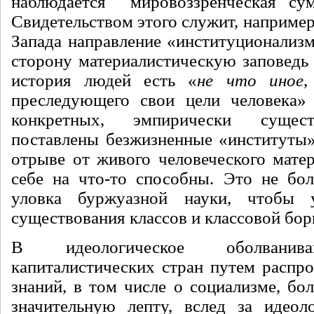
наблюдается мировоззренческая сум
Свидетельством этого служит, например
Запада направление «институционализм
сторону материалистическую заповедь 
история людей есть «
не что иное
,
преследующего свои цели человека» 
конкретных, эмпирически сущес
поставлены безжизненные «институты»,
отрыве от живого человеческого матер
себе на что-то способны. Это не бол
уловка буржуазной науки, чтобы 
существования классов и классовой бор
В идеологическое оболванива
капиталистических стран путем распр
знаний, в том числе о социализме, бо
значительную лепту, вслед за идеоло