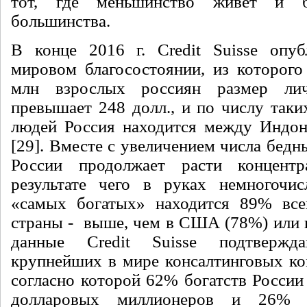
тот, где меньшинство живет и б
большинства.
В конце 2016 г. Credit Suisse опуб
мировом благосостоянии, из которого 
млн взрослых россиян размер ли
превышает 248 долл., и по числу таки
людей Россия находится между Индон
[29]. Вместе с увеличением числа бедн
России продолжает расти концентр
результате чего в руках немногочис
«самых богатых» находится 89% всег
страны - выше, чем в США (78%) или в
данные Credit Suisse подтверж
крупнейших в мире консалтинговых ко
согласно которой 62% богатств России
долларовых миллионеров и 26% 