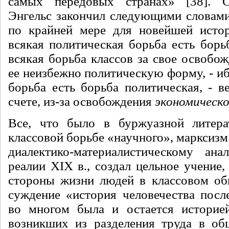
самых передовых странах» [38]. 
Энгельс закончил следующими словами
по крайней мере для новейшей истор
всякая политическая борьба есть борь
всякая борьба классов за свое освобож
ее неизбежно политическую форму, - иб
борьба есть борьба политическая, - в
счете, из-за освобождения
экономическо
Все, что было в буржуазной литера
классовой борьбе «научного», марксизм 
диалектико-материалистическому ана
реалии XIX в., создал цельное учение
стороны жизни людей в классовом об
суждение «история человечества посл
во многом была и остается историей
возникших из разделения труда в об