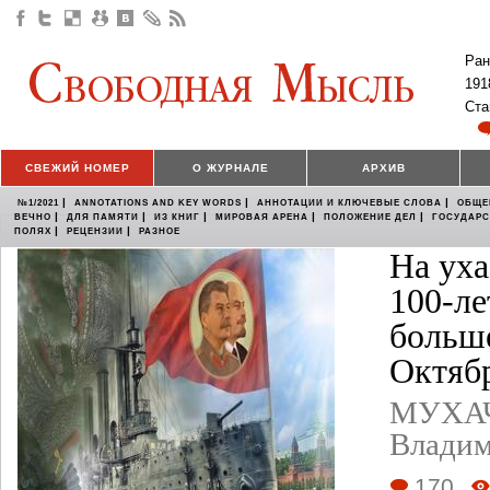
Ран
191
Ста
СВЕЖИЙ НОМЕР
О ЖУРНАЛЕ
АРХИВ
|
|
|
№1/2021
ANNOTATIONS AND KEY WORDS
АННОТАЦИИ И КЛЮЧЕВЫЕ СЛОВА
ОБЩЕ
|
|
|
|
|
ВЕЧНО
ДЛЯ ПАМЯТИ
ИЗ КНИГ
МИРОВАЯ АРЕНА
ПОЛОЖЕНИЕ ДЕЛ
ГОСУДАР
|
|
ПОЛЯХ
РЕЦЕНЗИИ
РАЗНОЕ
На уха
100-л
больш
Октяб
МУХАЧ
Влади
170