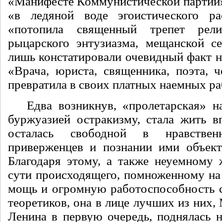
«Манифесте Коммунистической партии» 
«в ледяной воде эгоистического ра
«потопила священный трепет религ
рыцарского энтузиазма, мещанской се
лишь констатировали очевидный факт н
«Врача, юриста, священника, поэта, ч
превратила в своих платных наемных ра
Едва возникнув, «пролетарская» на
буржуазией остракизму, стала жить вп
осталась свободной в нравстве
приверженцев и познании ими объект
Благодаря этому, а также неуемному
сути происходящего, помноженному на
мощь и огромную работоспособность 
теоретиков, она в лице лучших из них, 
Ленина в первую очередь, поднялась н