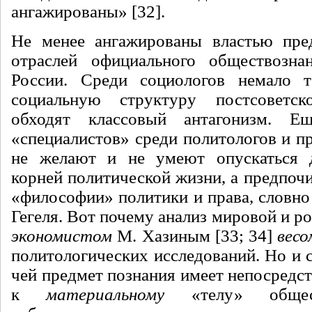
ангажированы» [32].
Не менее ангажированы властью пред
отраслей официального обществознан
России. Среди социологов немало те
социальную структуру постсоветс
обходят классовый антагонизм. Е
«специалистов» среди политологов и п
не желают и не умеют опускаться 
корней политической жизни, а предпоч
«философии» политики и права, словно
Гегеля. Вот почему анализ мировой и р
экономистом
М. Хазиным [33; 34]
весо
политологических исследований. Но и 
чей предмет познания имеет непосредс
к
материальному
«телу» общест