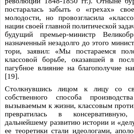
революции 1848-1850 гг.). Отныне бу
постаралась забыть о «грехах» сво
молодости, но провозгласила «класс
нации своей главной политической задач
будущий премьер-министр Великобр
назначенный незадолго до этого минис
тори, заявил: «Мы постараемся пол
классовой борьбе, оказавшей в посл
пагубное влияние на благополучие на
[19].
Столкнувшись лицом к лицу со св
собственного способа производс
вызываемым к жизни, классовым проти
превратилась в консервативную,
дальнейшему развитию истории и «делу
ее теоретики стали идеологами, аполо