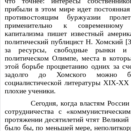
что точнее: интересы
собственник
прибыли в этом мире идет постоянная 
противостоящим буржуазии проле
применительно к современному 
капитализма пишет известный америк
политический публицист Н. Хомский [3
за ресурсы, свободные рынки и
политическом Олимпе, места в котор
этой борьбе процветанию одних за сче
задолго до Хомского можно б
социалистической литературы XIX-XX в
плохие ученики.
Сегодня, когда властям России п
сотрудничества с «коммунистическим
протяжении десятилетий чтят Великий 
было бы, по меньшей мере, неполиткор