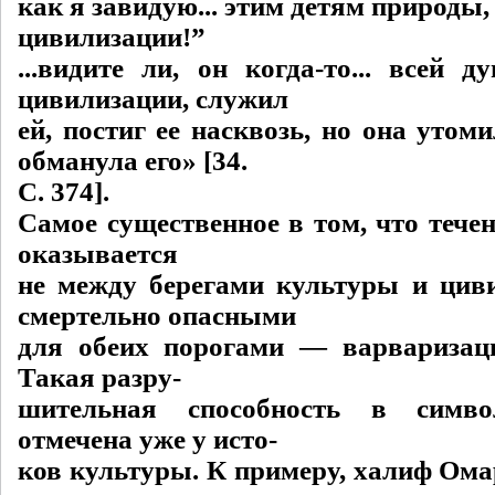
как я завидую... этим детям природы,
цивилизации!”
...видите ли, он когда-то... всей 
цивилизации, служил
ей, постиг ее насквозь, но она утоми
обманула его» [34.
C. 374].
Самое существенное в том, что тече
оказывается
не между берегами культуры и циви
смертельно опасными
для обеих порогами — варваризац
Такая разру-
шительная способность в симво
отмечена уже у исто-
ков культуры. К примеру, халиф Омар 