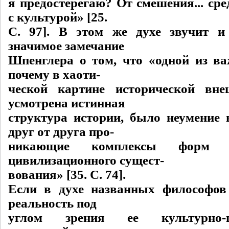
я предостерегаю? От смешения... ср
с культурой» [25.
C. 97]. В этом же духе звучит и
значимое замечание
Шпенглера о том, что «одной из в
почему в хаоти-
ческой картине исторической вн
усмотрена истинная
структура истории, было неумение 
друг от друга про-
никающие комплексы форм к
цивилизационного сущест-
вования» [35. C. 74].
Если в духе названных философов
реальность под
углом зрения ее культурно-ц