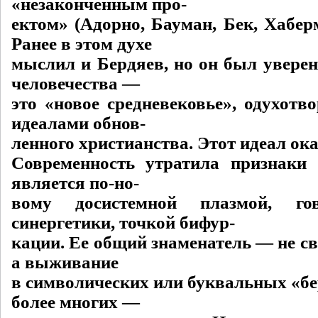
«незаконченным про-
ектом» (Адорно, Бауман, Бек, Хабер
Ранее в этом духе
мыслил и Бердяев, но он был уверен
человечества —
это «новое средневековье», одухотв
идеалами обнов-
ленного христианства. Этот идеал ока
Современность утратила признаки
является по-но-
вому досистемной плазмой, г
синергетики, точкой бифур-
кации. Ее общий знаменатель — не св
а выживание
в символических или буквальных «бер
более многих —