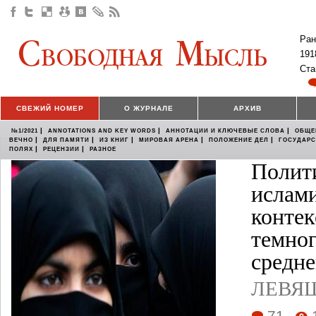
Ран
191
Ста
СВЕЖИЙ НОМЕР
О ЖУРНАЛЕ
АРХИВ
|
|
|
№1/2021
ANNOTATIONS AND KEY WORDS
АННОТАЦИИ И КЛЮЧЕВЫЕ СЛОВА
ОБЩЕ
|
|
|
|
|
ВЕЧНО
ДЛЯ ПАМЯТИ
ИЗ КНИГ
МИРОВАЯ АРЕНА
ПОЛОЖЕНИЕ ДЕЛ
ГОСУДАР
|
|
ПОЛЯХ
РЕЦЕНЗИИ
РАЗНОЕ
Полит
ислами
контек
темно
средне
ЛЕВЯШ
71