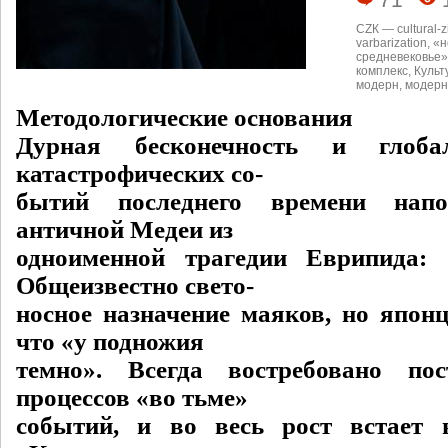
CZК — cultural-z
varbarization
,
«н
средневековье»
комплекс
,
Культ
модерн
,
модерн
Методологические основания
Дурная бесконечность и глоба
катастрофических со-
бытий последнего времени напо
античной Медеи из
одноименной трагедии Еврипида: 
Общеизвестно свето-
носное назначение маяков, но японц
что «у подножия
темно». Всегда востребовано по
процессов «во тьме»
событий, и во весь рост встает 