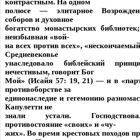
контрастным. На одном
полюсе — элитарное Возрождени
соборов и духовное
богатство монастырских библиоте
неизбывная «вой-
на всех против всех», «нескончаемый 
Средневековье
унаследовало библейский прин
нечестивым, говорит Бог
Мой» (Исайя 57: 19, 21) — и в «пар
противоборстве за
единонаследие и гегемонию разнома
Капулетти не
знали устали. Господствов
противостояние «своих» и «чу-
жих». Во время крестовых походов п