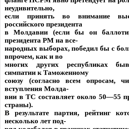
неудивительно,
если принять во внимание выс
российского президента
в Молдавии (если бы он баллоти
президента РМ на все-
народных выборах, победил бы с б
впрочем, как и во
многих других республиках б
симпатии к Таможенному
союзу (согласно всем опросам, ч
вступления Молда-
вии в ТС составляет около 50—55 п
страны).
В результате партия, рейтинг ко
несколько лет под-
ряд колебался в границах статистич