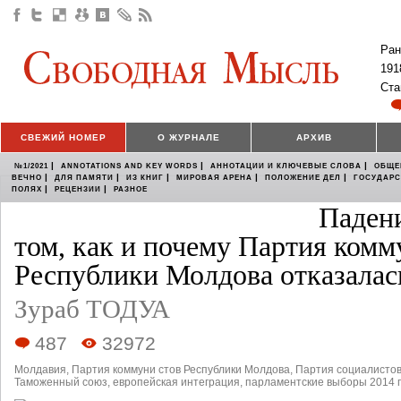
Ран
191
Ста
СВЕЖИЙ НОМЕР
О ЖУРНАЛЕ
АРХИВ
|
|
|
№1/2021
ANNOTATIONS AND KEY WORDS
АННОТАЦИИ И КЛЮЧЕВЫЕ СЛОВА
ОБЩЕ
|
|
|
|
|
ВЕЧНО
ДЛЯ ПАМЯТИ
ИЗ КНИГ
МИРОВАЯ АРЕНА
ПОЛОЖЕНИЕ ДЕЛ
ГОСУДАР
|
|
ПОЛЯХ
РЕЦЕНЗИИ
РАЗНОЕ
Падени
том, как и почему Партия комм
Республики Молдова отказалас
Зураб ТОДУА
487
32972
Молдавия
,
Партия коммуни стов Республики Молдова
,
Партия социалистов
Таможенный союз
,
европейская интеграция
,
парламентские выборы 2014 