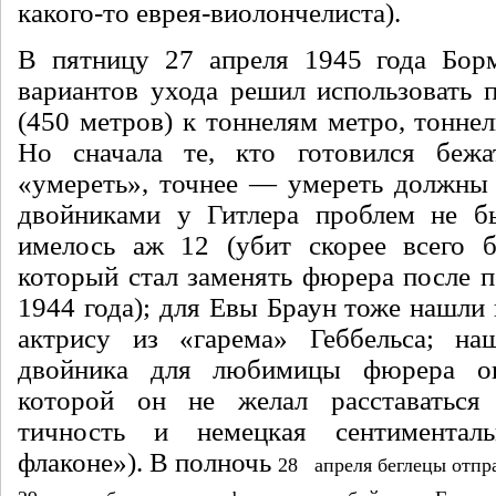
какого-то ев­рея-виолончелиста).
В пятницу 27 апреля 1945 года Бор­
вариантов ухода решил использовать п
(450 метров) к тоннелям метро, тоннели
Но снача­ла те, кто готовился беж
«умереть», точнее — умереть должны
двойника­ми у Гитлера проблем не 
имелось аж 12 (убит скорее всего б
который стал заменять фюрера после 
1944 года); для Евы Браун тоже нашли
актри­су из «гарема» Геббельса; на
двойника для любимицы фю­рера о
которой он не желал расставаться 
тичность и немецкая сентиментал
флаконе»). В полночь
28 апреля беглецы отпр