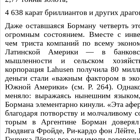
4 638 карат бриллиантов и других драг
Даже оставшаяся Борману четверть это
огромным со­стоянием. Вместе с инв
чем триста компаний по всему эконо
Латинской Америки — в банковс
мышленности и сельском хозяйст
корпорация Lahusen получила 80 милл
деньги стали «важным фактором в эк
Южной Аме­рики» (см. P. 264). Однако
меняло: выражаясь нынешним языком,
Бормана элементарно кинули. «Эта афер
благодаря потворству и молчаливому с
торым в Аргентине Борман доверя
Людвига Фройде, Ри-кардо фон Лёйте, 
Генриха Дёрге; все они имели дове­ренн