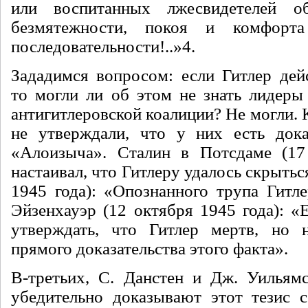
или воспитанных лжесвиде­телей 
безмятежно­сти, покоя и комфорт
последовательности!..»
4
.
Зададимся вопросом: если Гитлер дейс
то могли ли об этом не знать лидеры
антигитлеровской коалиции? Не могли. К
не утверж­дали, что у них есть дока
«Алоизыча». Сталин в Потс­даме (17
настаивал, что Гитлеру удалось скрытьс
1945 года): «Опознанного трупа Гитл
Эйзен­хауэр (12 октября 1945 года): «
утверждать, что Гитлер мертв, но 
прямого доказательства этого факта».
В-третьих, С. Данстен и Дж. Уильям
убедительно доказывают этот тезис 