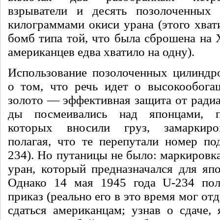
взрыватели и десять позолочен­ных
килограмма­ми окиси урана (этого хва
бомб типа той, что была сброшена на 
аме­риканцев едва хватило на одну).
Использование позолоченных цилиндро
о том, что речь идет о высокообога
золото — эффективная защита от радиа
ды посмеивались над японцами, п
которых вносили груз, замаркиро
полагая, что те перепутали номер под
234). Но путаницы не было: маркировк
уран, который предназначался для яп
Однако 14 мая 1945 года U-234 полу
приказ (реально его в это время мог от
сдаться американцам; узнав о сдаче,