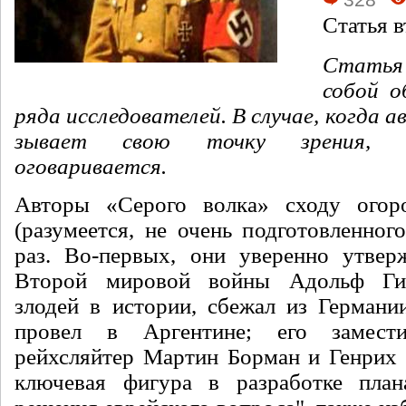
Статья в
Стать
собой о
ряда исследователей. В случае, когда а
зывает свою точку зрения, э
оговаривается.
Авторы «Серого волка» сходу огор
(разу­меется, не очень подготовлен
ного
раз. Во-первых, они уверенно утверж
Второй мировой войны Адольф Гит
злодей в истории, сбежал из Германии
провел в Аргентине; его замести
рейхсляйтер Мартин Борман и Генрих 
ключевая фигура в разработке плана