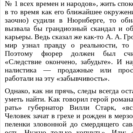
№ 1 всех времен и народов», жить спок
в то время как его бли­жайшее окружени
заочно) судили в Нюрнберге, то об­
вызвала бы гран­диозный скандал и об
карьеры. Ведь сказал же как-то А. А. Г
мир узнал правду о реальности, то 
Поэтому фюрер должен был счит
«Следствие окон­чено, забудьте». И н
налистика — продажные или про
работали на эту «забыв­чивость».
Однако, как ни прячь, следы все­гда о
уметь най­ти. Как говорил герой роман
рать» губернатор Вилли Старк, «все
Человек за­чат в грехе и рожден в мерз
пеленки зловонной до смер­дящего сав
есть. Нужно только копнуть». Или: 