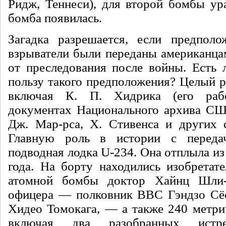
Ридж, Теннеси), для второй бомбы у
бомба появилась.
Загадка разрешается, если пред­пол
взрыватели были переданы американцам
от преследования по­сле войны. Есть 
пользу такого предположения? Це­лый р
включая К. П. Хидрика (его раб
документах Национального ар­хива СШ
Дж. Мар-рса, Х. Стивенса и других с
Главную роль в истории с переда
подводная лодка U-234. Она отплыла из
года. На борту находи­лись изобретат
атомной бомбы доктор Хайнц Шли-
офицера — полков­ник ВВС Гэндзо Сё
Хидео Томокага, — а также 240 мет­ри
включая два разобранных истре