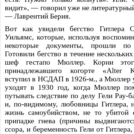
видит», — говорил уже не ли­тературный
— Лав­рентий Берия.
Вот как увидели бегство Гитлера 
Уильямс, которые, используя воспомин
некоторые документы, прошли по
Готовили бегство в течение нескольких
шеф гестапо Мюллер. Корни этог
принадлежавше­го когорте «Alter 
вступил в НСДАП в 1926-м., а Мюллер у
уходят в 1930 год, когда Мюллер по
путывать следствие по делу Гели Рау-
и, по-видимому, любовницы Гитлера, н
жизнь самоубийством, не то уби­той
припадке гнева (причины выдвигаютс
ссора, и беременность Гели от Гит­лера