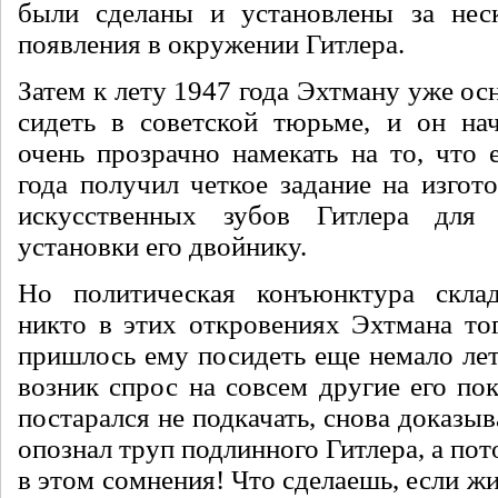
были сделаны и установлены за неск
появления в окружении Гитлера.
Затем к лету 1947 года Эхтману уже ос
сидеть в совет­ской тюрьме, и он на
очень прозрачно намекать на то, что 
года получил четкое задание на изгот
искусственных зубов Гитлера для
установки его двойнику.
Но политическая конъюнктура склад
никто в этих от­кровениях Эхтмана то
пришлось ему посидеть еще немало лет,
возник спрос на совсем другие его по
постарался не подкачать, сно­ва доказыв
опознал труп подлинного Гитлера, а пот
в этом сомнения! Что сделаешь, если ж