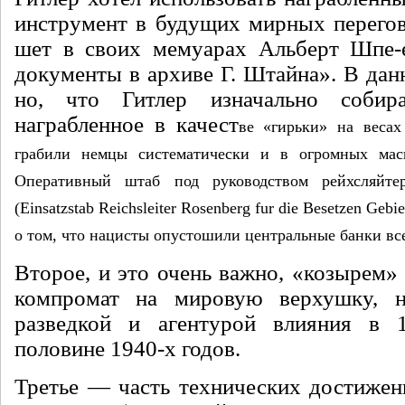
инструмент в будущих мирных перегов
шет в своих мемуарах Альберт Шпе-е
документы в архиве Г. Штайна». В дан
но, что Гитлер изначально собира
награбленное в качест­
ве «гирьки» на весах
грабили немцы системати­чески и в огромных мас
Оперативный штаб под руководством рейхсляйтер
(Einsatzstab Reichsleiter Rosenberg fur die Besetzen Ge
о том, что наци­сты опустошили центральные банки вс
Второе, и это очень важно, «козы­рем
компромат на мировую верхушку, н
разведкой и агентурой влияния в
половине 1940-х годов.
Третье — часть технических до­стижен