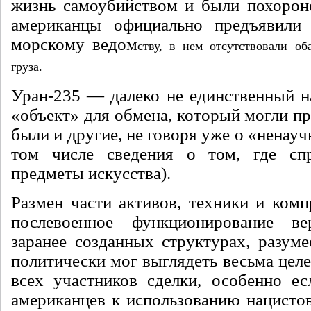
жизнь самоубийством и были похорон
аме­риканцы официально предъявили 
морскому ведом­
ству, в нем отсутствовали об
груза
.
Уран-235 — далеко не единствен­ный н
«объект» для обмена, который могли пр
были и другие, не го­воря уже о «ненау
том числе сведения о том, где сп
предметы ис­кусства).
Размен части активов, техники и комп
послевоенное функционирование в
заранее созданных структурах, ра­зуме
политически мог выглядеть весьма целес
всех участников сделки, особенно ес
аме­риканцев к использованию нацисто