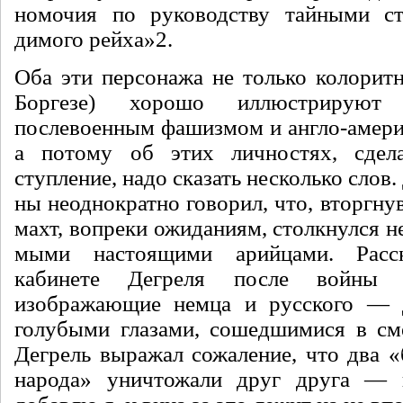
номочия по руководству тайными ст
димого рейха»
2
.
Оба эти пер­сонажа не только колорит
Боргезе) хорошо иллюстри­руют
послевоенным фашизмом и анг­ло-амери
а потому об этих личностях, сде­л
ступление, надо ска­зать несколько слов.
ны неоднократно говорил, что, вторг­ну
махт, вопреки ожи­даниям, столкнулся не 
мыми настоящими арийцами. Расск
кабинете Дегреля после войны в
изображающие немца и русско­го — 
голубыми гла­зами, сошедшимися в сме
Дегрель выражал сожаление, что два «
народа» уничтожали друг друга — 