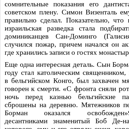
сомнительные по­казания его дантист
советском плену. Симон Визенталь е
правильно сделал. Показательно, что 
израильская разведка стала подби­р
доминиканцев Сан-Доминго (Галиси
случился пожар, причем начался он ак
где хранились за­писи о гостях монастыр
Еще одна интересная деталь. Сын Борм
году стал ка­толическим священником,
в бельгийском Конго, был захвачен м
говорен к смерти. «С фронта сняли рот
ночь перед казнью бельгийские п
сброшены на деревню. Мятеж­ников п
Борман оказался освобожден»
десантниками знаменитый Боб Де-н
которого, ему и его отряду очень хор