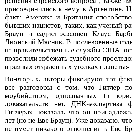
решения еврейского вопроса", также из
присоединились к нему в Аргенти­не. 
факт: Амери­ка и Британия способство
бывших нацистов, таких, как ученый-р
Браун и садист-эсэсовец Клаус Барбь
Лионский Мясник. В по­слевоенные год
на правительственные службы США, ос
позволили из­бежать судебного преследо
в разных отдаленных уголках планеты» 
Во-вторых, авторы фиксируют тот факт
все разговоры о том, что Гитлер по
моубийством, однозначных (в юри­
доказательств нет. ДНК-экспертиза 
Гитлера» показала, что он принадле­
лет (но не Еве Браун). Уже доказано, ч
не имеет никакого отношения к Еве Бр