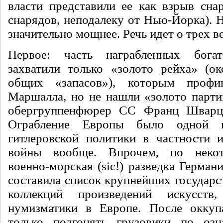
власти представили ее как взрыв снар
снарядов, непо­далеку от Нью-Йорка).
значительно мощнее. Речь идет о трех в
Первое: часть награбленных бо­га
захватили только «золото рейха» (о
общих «запасов»), которым профи­
Маршалла, но не нашли «золото партии
обергруппенфюрер СС Франц Шварц
Ограбление Европы было одной 
гитлеровской политики в частности 
войны вообще. Впрочем, по некот
военно-морская (sic!) разведка Герма­н
составила спи­сок крупнейших государ
коллекций произведений искусств
нумизмати­ки в Европе. После окку
только подгонять грузовики по озн