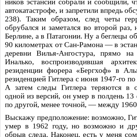
ников эстансии собрали и сообщи­ли, ч
автокатаст­рофе, и запретили впредь обс
238). Таким образом, след четы гер
обрубался и заметался во второй раз, 
Берлине, а в Патагонии. Ну а беглецы о
90 ки­лометрах от Сан-Рамона — в эстан
деревни Вилья-Ангостура, прямо на 
Иналько, воспроизводившая архитек
резиденции фюре­ра «Бергхоф» в Аль
резиденцией Гитлера с июня 1947-го по 
А затем следы Гитлера теряются в о
одной из версий, он умер в полдень 13 
по другой, ме­нее точной, — между 1960 
Выскажу предположение: возмож­но, Ги
умер в 1962 году, но возможно и др
обрыв следа. Наконец, есть у меня со