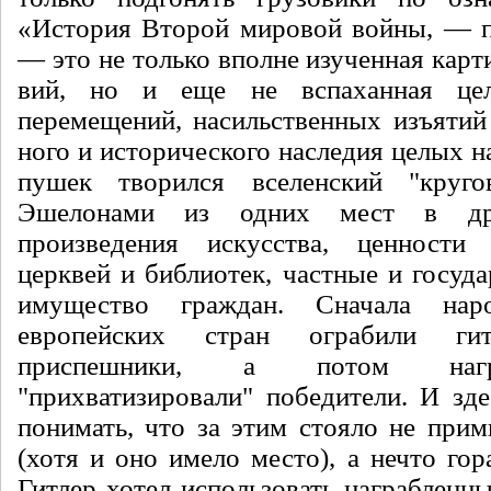
«История Второй мировой войны, — п
— это не только вполне изученная карт
вий, но и еще не вспаханная цел
перемещений, насиль­ственных изъятий
ного и исторического наследия целых н
пушек творился вселенский "круго
Эшелонами из одних мест в дру
произведения искусства, ценности 
церквей и библиотек, частные и госуда
имущество граждан. Сна­чала нар
европей­ских стран ограбили г
приспешники, а потом нагр
"прихватизировали" победите­ли. И зд
понимать, что за этим стояло не прим
(хотя и оно имело место), а нечто го
Гитлер хотел использовать награбленн