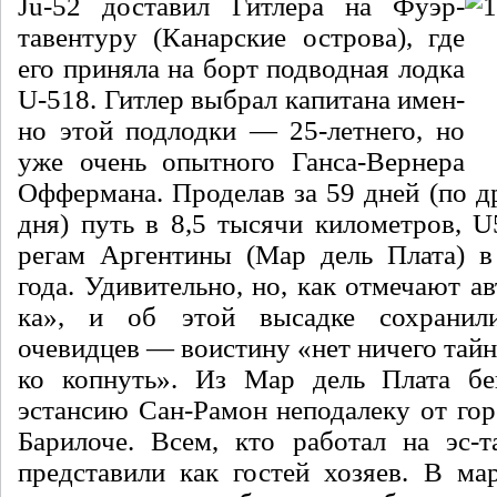
Ju-52 доставил Гитлера на Фуэр-
тавентуру (Канарские острова), где
его приняла на борт подводная лодка
U-518. Гитлер выбрал капитана имен­
но этой подлодки — 25-летнего, но
уже очень опытного Ганса-Вернера
Оффермана. Проделав за 59 дней (по д
дня) путь в 8,5 ты­сячи километров, 
регам Аргентины (Мар дель Плата) в
года. Удивительно, но, как отмечают а
ка», и об этой высадке сохранил
очевидцев — воисти­ну «нет ничего тайн
ко копнуть». Из Мар дель Плата бег
эстансию Сан-Рамон неподалеку от гор
Барилоче. Всем, кто работал на эс-
представили как гостей хозяев. В мар