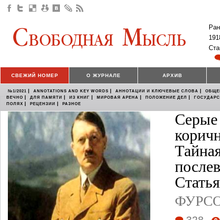
Ран
191
Ста
СВЕЖИЙ НОМЕР
О ЖУРНАЛЕ
АРХИВ
|
|
|
№1/2021
ANNOTATIONS AND KEY WORDS
АННОТАЦИИ И КЛЮЧЕВЫЕ СЛОВА
ОБЩЕ
|
|
|
|
|
ВЕЧНО
ДЛЯ ПАМЯТИ
ИЗ КНИГ
МИРОВАЯ АРЕНА
ПОЛОЖЕНИЕ ДЕЛ
ГОСУДАР
|
|
ПОЛЯХ
РЕЦЕНЗИИ
РАЗНОЕ
Серые
коричн
Тайная
послев
Статья
ФУРСО
328