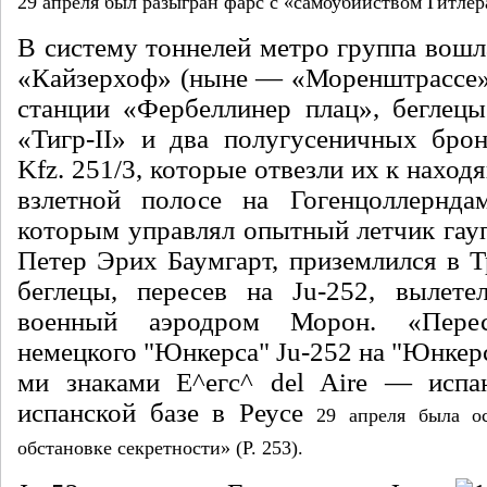
29 апреля был разыг
ран фарс с «самоубийством Гитле
В систему тоннелей метро группа вошл
«Кайзерхоф» (ныне — «Моренштрассе»)
станции «Фербеллинер плац», беглецы
«Тигр-II» и два полугусеничных броне
Kfz. 251/3, которые отвезли их к наход
взлет­ной полосе на Гогенцоллерндам
которым управлял опыт­ный летчик г
Петер Эрих Баумгарт, приземлился в Т
беглецы, пере­сев на Ju-252, вылет
военный аэродром Морон. «Пере­
немецкого "Юнкерса" Ju-252 на "Юнкерс
ми знаками Е^егс^ del Aire — исп
испанской базе в Реусе
29 апреля была о
обстановке секретности» (P. 253).