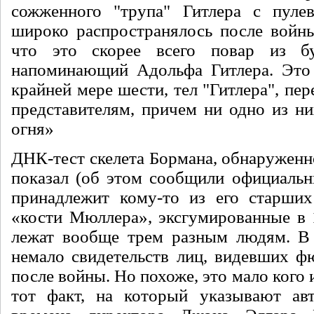
сожженно­го "трупа" Гитлера с пуле
широко распространялось после войны
что это ско­рее всего повар из бу
напоминающий Адольфа Гитлера. Это 
крайней мере шести, тел "Гитлера", пе
представителям, причем ни одно из ни
огня»
ДНК-тест скелета Бормана, обнару­женно
показал (об этом сообщили офи­циальн
принадлежит кому-то из его стар­ших
«кости Мюллера», эксгумированные в 1
лежат вообще трем разным людям. В 
нема­ло свидетельств лиц, видевших ф
после вой­ны. Но похоже, это мало кого 
тот факт, на который указыва­ют а