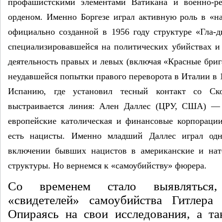
профашистскими элемен­тами Ватикана и военно-р
орденом. Именно Боргезе играл активную роль в «н
официально созданной в 1956 году структуре «Гла-
специализи­ровавшейся на политических убий­ствах 
деятельность правых и левых (вклю­чая «Красные бриг
неудавшейся попытки правого переворота в Италии в 1
Испанию, где установил тесный контакт со Ско
выстраивается линия: Ален Даллес (ЦРУ, США) — 
европейские католическая и финансовые корпорации
есть нацисты. Имен­но младший Даллес играл од
включении бывших нацистов в американские и нат
структуры. Но вер­немся к «самоубийству» фюрера.
Со временем стало выявляться,
«свидетелей» самоубийст­ва Гитлера
Опираясь на свои исследования, а та