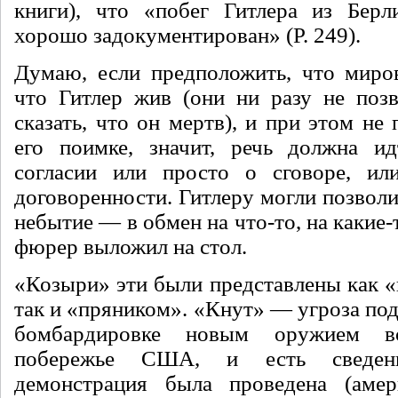
книги), что «побег Гитлера из Берл
хорошо задо­кументирован» (P. 249).
Думаю, если предположить, что миро
что Гитлер жив (они ни разу не поз
сказать, что он мертв), и при этом не
его поим­ке, значит, речь должна и
согласии или просто о сговоре, или
договоренности. Гитлеру могли позволи
небытие — в обмен на что-то, на какие-
фюрер вы­ложил на стол.
«Козыри» эти были представле­ны как 
так и «пряником». «Кнут» — угроза по
бомбар­дировке новым оружием во
побережье США, и есть сведен
демонстрация была проведена (аме­р