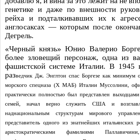
добавлю я, и вина за это лежит на не в
генетике и даже по внешности руков
рейха и подталкивавших их к агре
англосак­сах — которым после оконча
Дегрель.
«Черный князь» Юнио Валерио Борге
более злове­щий персонаж, одна из 
фашистской системе Ита­лии. В 1945 
раз­
ведчик Дж. Энглтон спас Боргезе как минимум о
морского спецназа (Х МАБ) Италии Муссолини, офиц
практически полностью был представлен выходцами
семей, начал верно слу­жить США и возглавл
наднациональным струк­турам мирового управле
представитель одного из знатнейших итальянских ро
аристократическими фамилиями Паллавичин