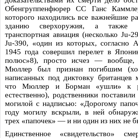
Обенгруппенфюрер СС Ганс Каммле
которого находились все важнейшие ра
зданию сверхоружия, а также т
транспортная авиация (не­сколько Ju-
Ju-390, «один из которых, согласно А
1945 года совершил перелет в Япони
полюс»
8
), просто исчез — вообще, 
Мюллер был признан погиб­шим (х
написанных под диктовку британцев ме
что Мюллер и Борман «ушли» к 
естественно), род­ственники поставили
могилой с надписью: «Дорогому папоч
году могилу вскрыли, в ней обнаруж
трех «папочек» — и ни один из них не
Единственное «свидетельство» с