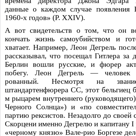
времена директора Джона Эдгара 
данные о каждом случае появления Г
1960-х годов» (P. XXIV).
А вот свидетельств о том, что он в
кончать жизнь самоубийством и гото
хватает. Например, Леон Дегрель посл
рассказывал, что посещал Гитлера за д
Берлин вошли русские, и фю­рер акт
побегу. Леон Дегрель — человек 
рованный. Несмотря на зван
штандартенфюрера СС, этот бельгиец б
м ры­царем внутреннего (руководящего
Черного Солнца») и «по совместитель
партию рексистов. Незадолго до своей 
Скорцени именно Дегрелю и капитану I
«черному князю» Вале-рио Боргезе дел