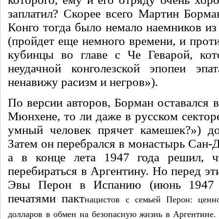
заплатил? Скорее всего Мартин Борман
Конго тогда было немало наемников из
(пройдет еще немного вре­мени, и прот
ку­бинцы во главе с Че Геварой, ко
неудачной конголезской эпопеи эпа
ненавижу расизм и негров»).
По версии авторов, Борман оста­вался в
Мюнхене, то ли даже в русском сектор
умный человек прячет каме­шек?») д
Затем он пе­ребрался в монастырь Сан-
а в конце лета 1947 года ре­шил, ч
перебираться в Аргентину. Но перед эт
Эвы Перон в Испанию (июнь 1947 
печатями пакт
нацистов с семьей Перон: ценн
долларов в обмен на безопасную жизнь в Аргентине.