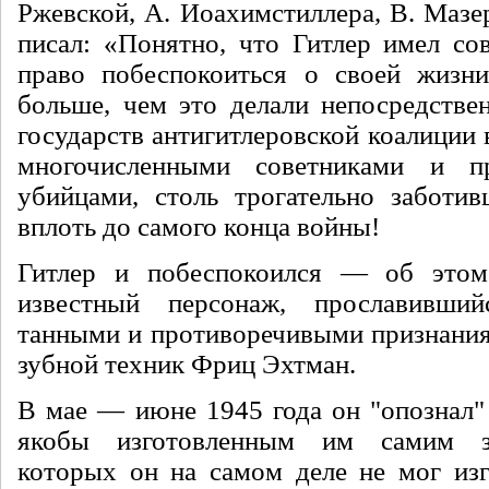
Ржевской, А. Иоахимстиллера, В. Мазе
писал: «По­нятно, что Гитлер имел со
право побеспокоиться о своей жизни
больше, чем это делали непосредстве
государств антигитле­ровской коалиции 
многочисленными советниками и п
убийцами, столь трогательно заботив
вплоть до самого конца войны!
Гитлер и побеспокоился — об этом 
известный персо­наж, прославивши
танными и противоречивыми при­знания
зубной техник Фриц Эхтман.
В мае — июне 1945 года он "опоз­нал"
якобы изготов­ленным им самим з
которых он на самом деле не мог из­