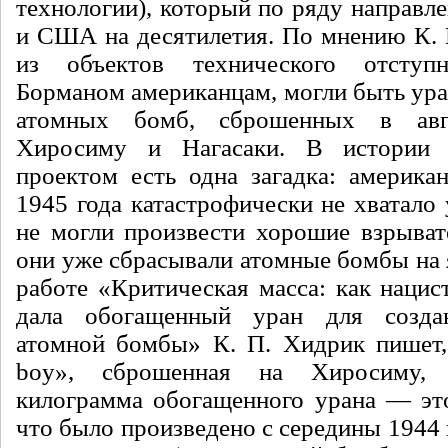
техноло­гии), который по ряду направ
и США на десятилетия. По мнению К. 
из объектов технического отступн
Борманом американ­цам, могли быть ура
атомных бомб, сброшенных в авг
Хиросиму и На­гасаки. В истории
проектом есть одна загадка: амери­ка
1945 года ката­строфически не хватало 
не могли произвести хорошие взрыват
они уже сбрасывали атомные бомбы на я
работе «Критическая масса: как нацис
дала обогащенный уран для созда­
атомной бомбы» К. П. Хидрик пишет, 
boy», сброшенная на Хиросиму, с
килограмма обога­щенного урана — это
что было произведено с сере­дины 1944