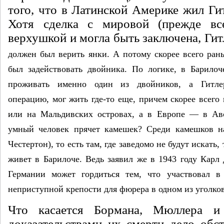
того, что в Латинской Америке жил Гит
Хотя сделка с мировой (пре­жде все
верхушкой и могла быть заключена, Ги
должен был верить янки. А потому скорее всего ра
был задейство­вать двойника. По логике, в Барило
проживать именно один из двойников, а Гитлер
операцию, мог жить где-то еще, причем скорее всего 
или на Маль­дивских островах, а в Европе — в Ав­
умный чело­век прячет камешек? Среди камешков на
Честертон), то есть там, где заведомо не будут ис­кать,
жи­вет в Барилоче. Ведь заявил же в 1943 году Кар
Германии может гордиться тем, что участвовал в
неприступной крепости для фюрера в одном из уголков
Что касается Бормана, Мюллера и
доказательствами их смерти дело обст