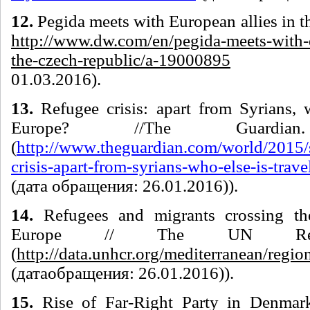
12.
Pegida meets with European allies in t
http://www.dw.com/en/pegida-meets-with-e
the-czech-republic/a-19000895
01.03.2016).
13.
Refugee crisis: apart from Syrians, w
Europe? //The Guard
(
http
://
www
.
theguardian
.
com
/
world
/2015/
crisis
-
apart
-
from
-
syrians
-
who
-
else
-
is
-
trave
(дата обращения: 26.01.2016)).
14.
Refugees and migrants crossing th
Europe // The UN Refu
(
http://data.unhcr.org/mediterranean/regio
(
дата
обращения
: 26.01.2016)).
15.
Rise of Far-Right Party in Denmark