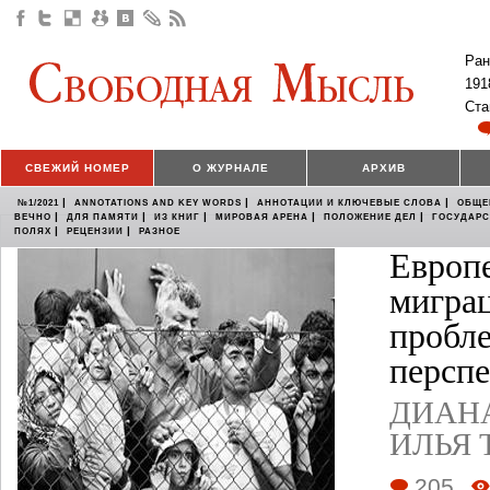
Ран
191
Ста
СВЕЖИЙ НОМЕР
О ЖУРНАЛЕ
АРХИВ
|
|
|
№1/2021
ANNOTATIONS AND KEY WORDS
АННОТАЦИИ И КЛЮЧЕВЫЕ СЛОВА
ОБЩЕ
|
|
|
|
|
ВЕЧНО
ДЛЯ ПАМЯТИ
ИЗ КНИГ
МИРОВАЯ АРЕНА
ПОЛОЖЕНИЕ ДЕЛ
ГОСУДАР
|
|
ПОЛЯХ
РЕЦЕНЗИИ
РАЗНОЕ
Европ
мигра
пробл
персп
ДИАН
ИЛЬЯ 
205