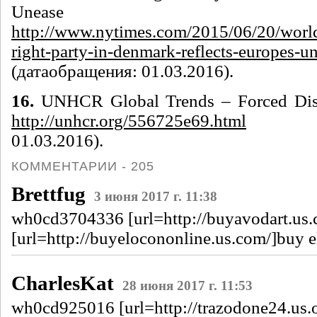
Unease
http://www.nytimes.com/2015/06/20/world/
right-party-in-denmark-reflects-europes-u
(
дата
обращения
: 01.03.2016).
16.
UNHCR Global Trends – Forced Disp
http://unhcr.org/556725e69.html
01.03.2016).
КОММЕНТАРИИ - 205
Brettfug
3 июня 2017 г. 11:38
wh0cd3704336 [url=http://buyavodart.us.c
[url=http://buyelocononline.us.com/]buy e
CharlesKat
28 июня 2017 г. 11:53
wh0cd925016 [url=http://trazodone24.us.o