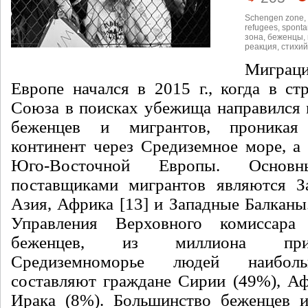
Schengen zone
,
refugees
,
sponta
зона
,
беженцы
,
реакция
,
стихий
Миграц
Европе начался в 2015 г., когда в ст
Союза в поисках убежища направился
беженцев и мигрантов, проникая
континент через Средиземное море, а
Юго-Восточной Европы. Основн
поставщиками мигрантов являются 
Азия, Африка [13] и Западные Балканы
Управления Верховного комисса
беженцев, из миллиона при
Средиземноморье людей наиболь
составляют граждане Сирии (49%), Аф
Ирака (8%). Большинство беженцев и