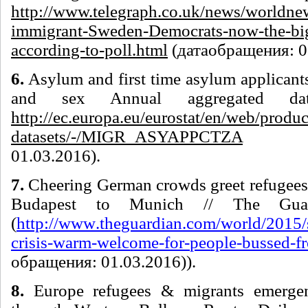
http://www.telegraph.co.uk/news/worldn
immigrant-Sweden-Democrats-now-the-big
according-to-poll.html
(
дата
обращения
: 
6.
Asylum and first time asylum applicants
and sex Annual aggregated dat
http://ec.europa.eu/eurostat/en/web/produc
datasets/-/MIGR_ASYAPPCTZA
01.03.2016).
7.
Cheering German crowds greet refugees 
Budapest to Munich // The Gua
(
http
://
www
.
theguardian
.
com
/
world
/2015/
crisis
-
warm
-
welcome
-
for
-
people
-
bussed
-
f
обращения: 01.03.2016)).
8.
Europe refugees & migrants emergen