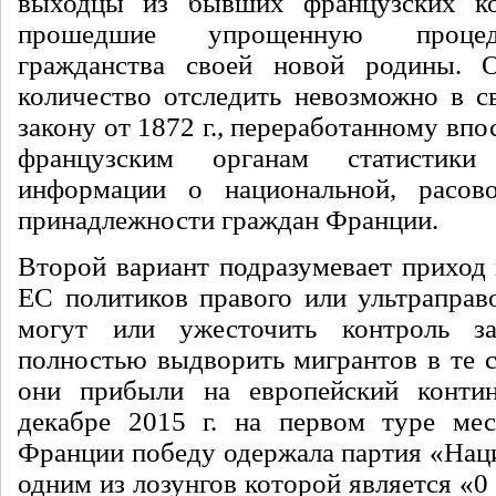
выходцы из бывших французских к
прошедшие упрощенную процед
гражданства своей новой родины. 
количество отследить невозможно в св
закону от 1872 г., переработанному впос
французским органам статистик
информации о национальной, расов
принадлежности граждан Франции.
Второй вариант подразумевает приход 
ЕС политиков правого или ультраправо
могут или ужесточить контроль з
полностью выдворить мигрантов в те с
они прибыли на европейский контин
декабре 2015 г. на первом туре ме
Франции победу одержала партия «Нац
одним из лозунгов которой является «0 