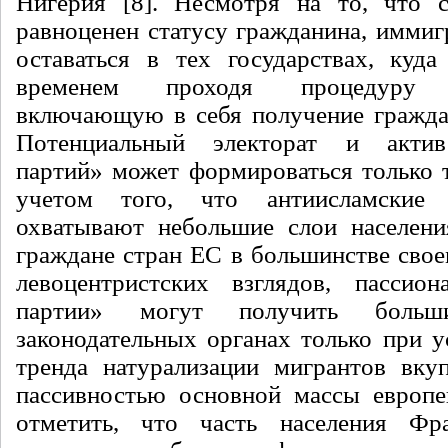
Нигерия [8]. Несмотря на то, что с
равноценен статусу гражданина, имми
оставаться в тех государствах, куд
временем проходя процедуру «н
включающую в себя получение гражда
Потенциальный электорат и актив
партий» может формироваться только 
учетом того, что антиисламские 
охватывают небольшие слои населени
граждане стран ЕС в большинстве сво
левоцентристских взглядов, пассион
партии» могут получить боль
законодательных органах только при у
тренда натурализации мигрантов вку
пассивностью основной массы европе
отметить, что часть населения Фр