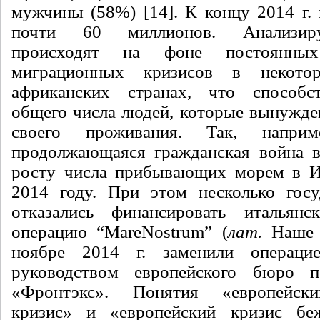
мужчины (58%) [
14
]. К концу 2014 г.
почти 60 миллионов. Анализир
происходят на фоне постоянны
миграционных кризисов в некото
африканских странах, что способс
общего числа людей, которые вынужде
своего проживания. Так, напр
продолжающаяся гражданская война в
росту числа прибывающих морем в И
2014 году. При этом несколько госу
отказались финансировать итальянс
операцию “
Mare
Nostrum
” (
лат.
Наше м
ноябре 2014 г. заменили операци
руководством европейского бюро 
«Фронтэкс». Понятия «европейск
кризис» и «европейский кризис бе