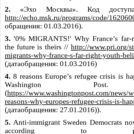
2.
«Эхо Москвы». Код доступа.
http://echo.msk.ru/programs/code/162060
обращения: 01.03.2016).
3.
'0% MIGRANTS!' Why France’s far-ri
the future is theirs //
http://www.pri.org/s
migrants-why-france-s-far-right-youth-beli
(
дата
обращения
: 01.03.2016)
4.
8 reasons Europe’s refugee crisis is h
Washington Post. 1
(
https://www.washingtonpost.com/news/w
reasons-why-europes-refugee-crisis-is-ha
(
дата
обращения
: 27.01.2016)).
5.
Anti-immigrant Sweden Democrats now 
according to 