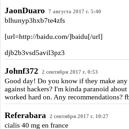
JaonDuaro
7 августа 2017 г. 5:40
blhunyp3hxb7te4zfs
[url=http://baidu.com/]baidu[/url]
djb2b3vsd5avil3pz3
Johnf372
2 сентября 2017 г. 0:53
Good day! Do you know if they make any 
against hackers? I'm kinda paranoid about 
worked hard on. Any recommendations? f
Referabara
2 сентября 2017 г. 10:27
cialis 40 mg en france