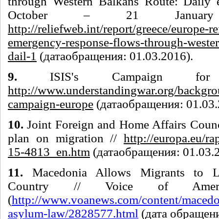
through Western Balkans Route: Daily e
October – 21 Januar
http://reliefweb.int/report/greece/europe-r
emergency-response-flows-through-wester
dail-1
(
дата
обращения
: 01.03.2016).
9.
ISIS's Campaign for
http://www.understandingwar.org/backgrou
campaign-europe
(
дата
обращения
: 01.03
10.
Joint Foreign and Home Affairs Counci
plan on migration //
http://europa.eu/ra
15-4813_en.htm
(
дата
обращения
: 01.03.
11.
Macedonia Allows Migrants to Leg
Country // Voice of Ame
(
http
://
www
.
voanews
.
com
/
content
/
macedo
asylum
-
law
/2828577.
html
(дата обращени