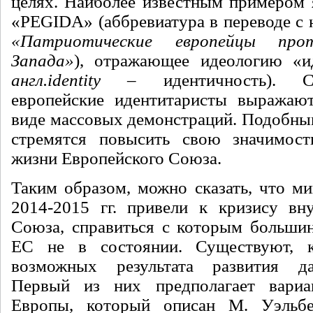
целях. Наиболее известным примером 
«
PEGIDA
» (аббревиатура в переводе с 
«Патриотические европейцы про
Запада»
), отражающее идеологию «и
англ.
identity
– идентичность). Св
европейские идентитаристы выражают
виде массовых демонстраций. Подобны
стремятся повысить свою значимост
жизни Европейского Союза.
Таким образом, можно сказать, что м
2014-2015 гг. привели к кризису вн
Союза, справиться с которым большин
ЕС не в состоянии. Существуют, 
возможных результата развития д
Первый из них предполагает вариа
Европы, который описан М. Уэльб