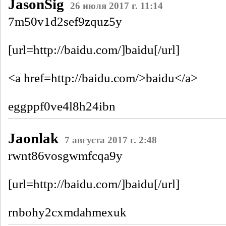
JasonSig
26 июля 2017 г. 11:14
7m50v1d2sef9zquz5y
[url=http://baidu.com/]baidu[/url]
<a href=http://baidu.com/>baidu</a>
eggppf0ve4l8h24ibn
Jaonlak
7 августа 2017 г. 2:48
rwnt86vosgwmfcqa9y
[url=http://baidu.com/]baidu[/url]
rnbohy2cxmdahmexuk