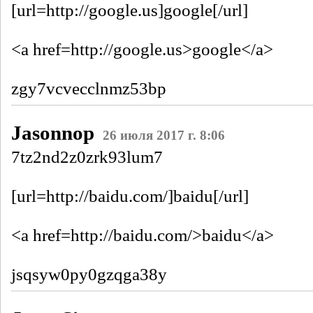
[url=http://google.us]google[/url]
<a href=http://google.us>google</a>
zgy7vcvecclnmz53bp
Jasonnop
26 июля 2017 г. 8:06
7tz2nd2z0zrk93lum7
[url=http://baidu.com/]baidu[/url]
<a href=http://baidu.com/>baidu</a>
jsqsyw0py0gzqga38y