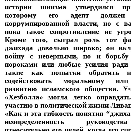
истории шиизма утвердился при
которому его адепт должен с
коррумпированной власти, но с в
пока такое сопротивление не угр
Кроме того, сыграл роль тот фа
джихада довольно широко; он вкл
войну с неверными, но и борьбу
пороками или любые усилия ради
такие как попытки обратить н
содействовать моральному или
развитию исламского общества. У
«Хезболла» могла легко оправдат
участию в политической жизни Ливан
«Как и эта гибкость понятия “джиха
неопределенность руководст
относительно его целей, когда его с