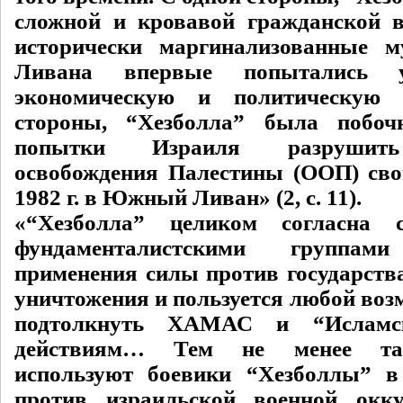
сложной и кровавой гражданской 
исторически маргинализованные м
Ливана впервые попытались у
экономическую и политическую 
стороны, “Хезболла” была побоч
попытки Израиля разрушить
освобождения Палестины (ООП) св
1982 г. в Южный Ливан» (2, с. 11).
«“Хезболла” целиком согласна 
фундаменталистскими группа
применения силы против государства
уничтожения и пользуется любой воз
подтолкнуть ХАМАС и “Исламс
действиям… Тем не менее так
используют боевики “Хезболлы”
против израильской военной окку