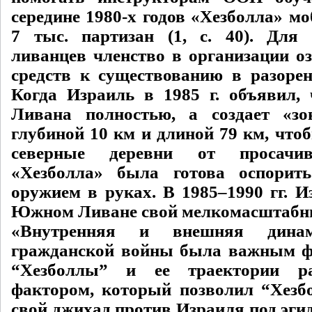
середине 1980-х годов «Хезболла» м
7 тыс. партизан (1, с. 40). Для
ливанцев членство в организации оз
средств к существованию в разорен
Когда Израиль в 1985 г. объявил, 
Ливана полностью, а создает «зо
глубиной 10 км и длиной 79 км, что
северные деревни от просачив
«Хезболла» была готова оспорит
оружием в руках. В 1985–1990 гг. И
Южном Ливане свой мелкомасштабн
«Внутренняя и внешняя динам
гражданской войны была важным ф
“Хезболлы” и ее траектории ра
фактором, который позволил “Хезб
свой джихад против Израиля под эги