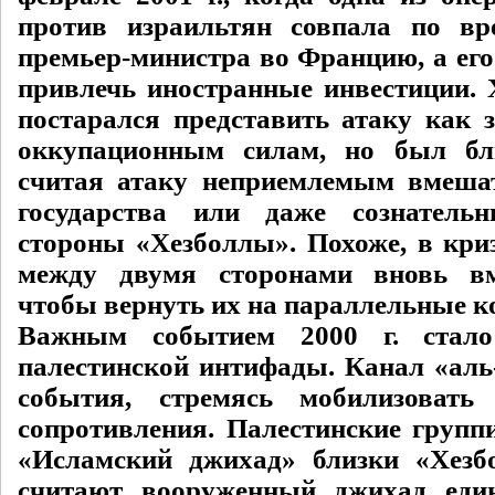
против израильтян совпала по вр
премьер-министра во Францию, а его
привлечь иностранные инвестиции.
постарался представить атаку как 
оккупационным силам, но был бли
считая атаку неприемлемым вмеша
государства или даже сознател
стороны «Хезболлы». Похоже, в кри
между двумя сторонами вновь в
чтобы вернуть их на параллельные к
Важным событием 2000 г. стало
палестинской интифады. Канал «ал
события, стремясь мобилизовать
сопротивления. Палестинские гру
«Исламский джихад» близки «Хезб
считают вооруженный джихад еди