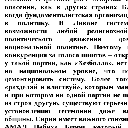
опасения, как в других странах Б
когда фундаменталистская организац
в политику. В Ливане систем
возможности любой религиозн
политического движения до
национальной политике. Поэтому
конкуренция за голоса шиитов – отк
у такой партии, как «Хезболла», не
на национальном уровне, что п
демонтировать систему. Более то
«разделяй и властвуй», которым ма
и при котором ни одной партии не п
из строя другую, существуют серьез
установлению гегемонии даже в
общины. Сирия имеет важного союзни
АМАЛ Набиха Берри, который б