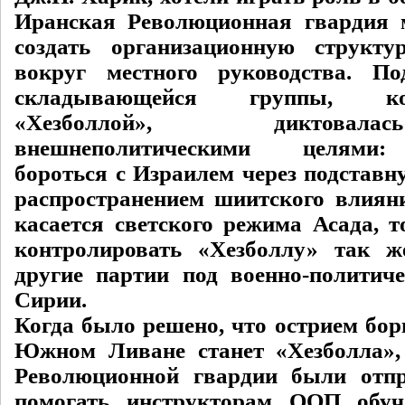
Иранская Революционная гвардия 
создать организационную структу
вокруг местного руководства. П
складывающейся группы, ко
«Хезболлой», диктова
внешнеполитическими целями:
бороться с Израилем через подставн
распространением шиитского влиян
касается светского режима Асада, т
контролировать «Хезболлу» так ж
другие партии под военно-политич
Сирии.
Когда было решено, что острием бор
Южном Ливане станет «Хезболла»,
Революционной гвардии были отп
помогать инструкторам ООП обуч