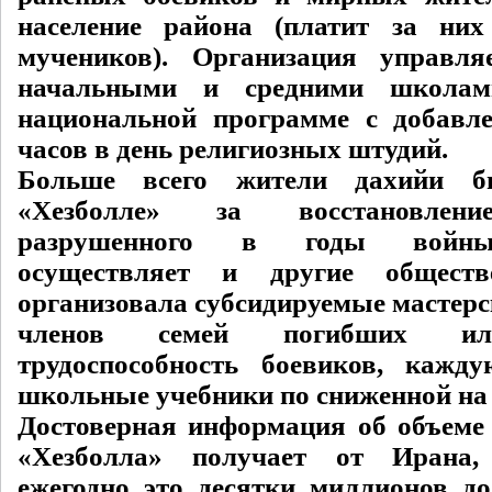
население района (платит за ни
мучеников). Организация управля
начальными и средними школам
национальной программе с добавл
часов в день религиозных штудий.
Больше всего жители дахийи б
«Хезболле» за восстановлени
разрушенного в годы войны
осуществляет и другие обществ
организовала субсидируемые мастерс
членов семей погибших ил
трудоспособность боевиков, кажд
школьные учебники по сниженной на
Достоверная информация об объеме 
«Хезболла» получает от Ирана,
ежегодно это десятки миллионов дол