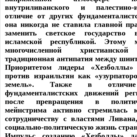
внутриливанского и палестино-
отличие от других фундаменталист
она никогда не ставила главной пр
заменить светское государство
исламской республикой. Этому 
многочисленной христианс
традиционная антипатия между шиит
Приоритетом лидеры «Хезболлы»
против израильтян как «узурпатор
земель». Также в отличи
фундаменталистских движений рег
после превращения в полити
мейнстрима активно стремилась
сотрудничеству с властями Ливана
социально-политическую жизнь стра
Импульс созданию «Хезболлы» да