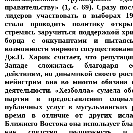
правительству» (1, с. 69). Сразу по
лидеров участвовать в выборах 19
стала проводить политику открыт
стремясь заручиться поддержкой хри
борца с оккупантами и пытаяс
возможности мирного сосуществован
Дж.П. Харик считает, что репутац
Западе сложилась благодаря е
действиям, но динамикой своего рос
мейнстрим она во многом обязана 
деятельности. «Хезболла» сумела об
партии в предоставлении социа
публичных услуг в мусульманских 
время в отличие от других исл
Ближнего Востока она использует бл
как средство подчеркнуть и