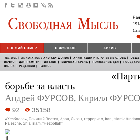
Ран
191
Ста
СВЕЖИЙ НОМЕР
О ЖУРНАЛЕ
АРХИВ
|
|
|
№1/2021
ANNOTATIONS AND KEY WORDS
АННОТАЦИИ И КЛЮЧЕВЫЕ СЛОВА
ОБЩЕ
|
|
|
|
|
ВЕЧНО
ДЛЯ ПАМЯТИ
ИЗ КНИГ
МИРОВАЯ АРЕНА
ПОЛОЖЕНИЕ ДЕЛ
ГОСУДАР
|
|
ПОЛЯХ
РЕЦЕНЗИИ
РАЗНОЕ
«Парти
борьбе за власть
Андрей ФУРСОВ
,
Кирилл ФУРС
92
35158
«Хезболла»
,
Ближний Восток
,
Иран
,
Ливан
,
терроризм
,
Iran
,
Islamic fundam
Palestine
,
Shia Islam
,
“Hezbollah”