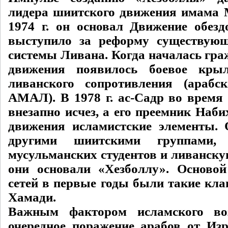
лидера шиитского движения имама 
1974 г. он основал Движение обезд
выступило за реформу существующ
системы Ливана. Когда началась гра
движения появилось боевое кры
ливанского сопротивления (арабс
АМАЛ). В 1978 г. ас-Садр во время
внезапно исчез, а его преемник Наби
движения исламистские элементы.
другими шиитскими группами,
мусульманских студентов и ливанску
они основали «Хезболлу». Осново
сетей в первые годы были такие кла
Хамади.
Важным фактором исламского во
очередное поражение арабов от Изр