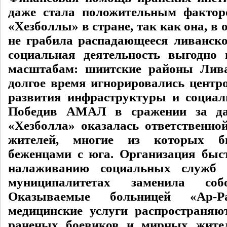
даже стала положительным фактор
«Хезболлы» в стране, так как она, в
не грабила распадающееся ливанское
социальная деятельность выгодно
масштабам: шиитские районы Лива
долгое время игнорировались центро
развития инфраструктуры и социал
Победив АМАЛ в сражении за да
«Хезболла» оказалась ответственно
жителей, многие из которых 
беженцами с юга. Организация быс
налаживанию социальных служб 
муниципалитетах заменила собо
Оказываемые больницей «Ар-Р
медицинские услуги распространяю
раненых боевиков и мирных жител