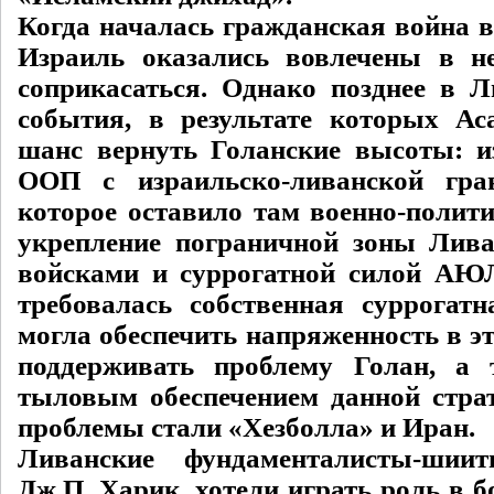
Когда началась гражданская война в
Израиль оказались вовлечены в не
соприкасаться. Однако позднее в 
события, в результате которых Ас
шанс вернуть Голанские высоты: и
ООП с израильско-ливанской гра
которое оставило там военно-полити
укрепление пограничной зоны Лив
войсками и суррогатной силой АЮЛ
требовалась собственная суррогатн
могла обеспечить напряженность в э
поддерживать проблему Голан, а
тыловым обеспечением данной стра
проблемы стали «Хезболла» и Иран.
Ливанские фундаменталисты-шиит
Дж.П. Харик, хотели играть роль в б