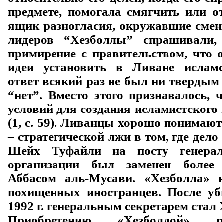
предмете, помогала смягчить или о
ящик разногласия, окружавшие смену
лидеров “Хезболлы” спрашивали,
примирение с правительством, что о
идеи установить в Ливане исламс
ответ всякий раз не был ни твердым
“нет”. Вместо этого признавалось, 
условий для создания исламистского 
(1, с. 59). Ливанцы хорошо понимаю
– стратегической лжи в том, где дело
Шейх Туфайли на посту генерал
организации был заменен более
Аббасом аль-Мусави. «Хезболла» 
похищенных иностранцев. После у
1992 г. генеральным секретарем стал
Приобретению «Хезболлой» рес