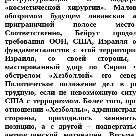
«косметической хирургии». Мало
обозримом будущем ливанская 
приграничной полосе место
Соответственно, Бейрут продо
требования ООН, США, Израиля от
фундаменталистов с этой территори
Израиля, со своей стороны, 
массированный удар по Сирии ч
обстрелом «Хезболлой» его севе
Политическое положение дел в ре
трудную, если не невозможную си
США с терроризмом. Более того, про
отношении «Хезболлы», администрац
стороны, приходилось занимат
позицию, а с другой – подвергат
антиисламской мотивации. Весьм