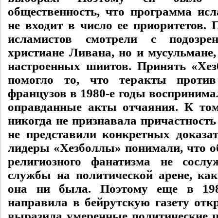
общественность, что программа ис
не входит в число ее приоритетов. 
исламистов смотрели с подозре
христиане Ливана, но и мусульмане,
настроенных шиитов. Принять «Хе
помогло то, что теракты проти
французов в 1980-е годы воспринима
оправданные акты отчаяния. К то
никогда не признавала причастность
не представили конкретных доказат
лидеры «Хезболлы» понимали, что об
религиозного фанатизма не сосл
службы на политической арене, ка
она ни была. Поэтому еще в 198
направила в бейрутскую газету откр
выразила умеренные политические це