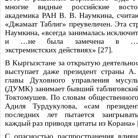
многие видные российские восто
академика РАН В. В. Наумкина, считаю
«Джамаат Таблиг» преувеличен. Эта ст
Наумкина, «всегда занималась исключи
и …не была замечена в …терр
экстремистских действиях» [27].
В Кыргызстане за открытую деятельнос
выступает даже президент страны А.
главы Духовного управления мусул
(ДУМК) занимает бывший таблиговски
Токтомушев. По словам общественного
Адиля Турдукулова, «сам президе
последних лет пытается заигрыват
каждый раз приводя цитаты из Корана» [
С опасностью распространения влиян