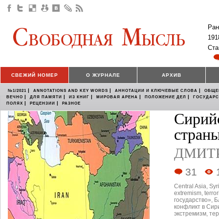
Ран
191
Ста
СВЕЖИЙ НОМЕР
О ЖУРНАЛЕ
АРХИВ
|
|
|
№1/2021
ANNOTATIONS AND KEY WORDS
АННОТАЦИИ И КЛЮЧЕВЫЕ СЛОВА
ОБЩЕ
|
|
|
|
|
ВЕЧНО
ДЛЯ ПАМЯТИ
ИЗ КНИГ
МИРОВАЯ АРЕНА
ПОЛОЖЕНИЕ ДЕЛ
ГОСУДАР
|
|
ПОЛЯХ
РЕЦЕНЗИИ
РАЗНОЕ
Сирий
стран
ДМИТ
31
Central Asia
,
Syr
extremism
,
terro
государство»
,
Б
конфликт в Сир
экстремизм
,
те