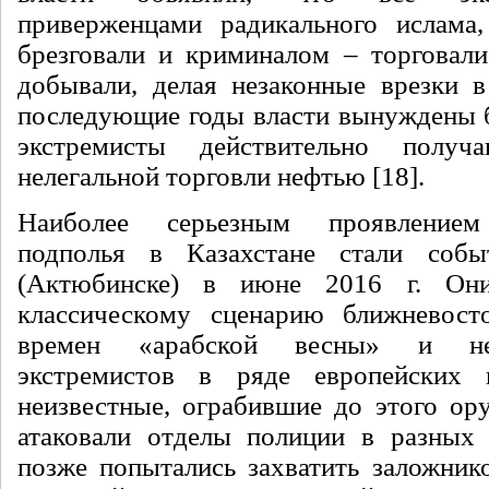
приверженцами радикального ислама
брезговали и криминалом – торговал
добывали, делая незаконные врезки 
последующие годы власти вынуждены б
экстремисты действительно полу
нелегальной торговли нефтью [18].
Наиболее серьезным проявлением 
подполья в Казахстане стали соб
(Актюбинске) в июне 2016 г. Они
классическому сценарию ближневост
времен «арабской весны» и не
экстремистов в ряде европейских
неизвестные, ограбившие до этого ор
атаковали отделы полиции в разных 
позже попытались захватить заложник