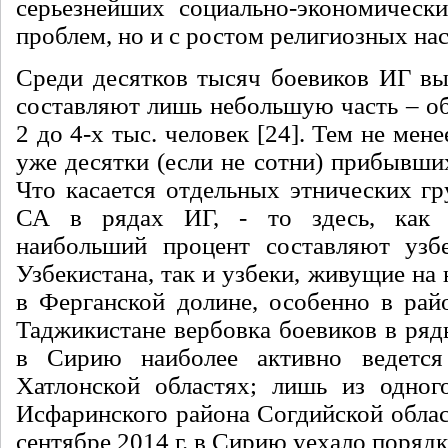
серьезнейших социально-экономическ
проблем, но и с ростом религиозных на
Среди десятков тысяч боевиков ИГ в
составляют лишь небольшую часть – о
2 до 4-х тыс. человек [24]. Тем не мен
уже десятки (если не сотни) прибывших
Что касается отдельных этнических гр
СА в рядах ИГ, - то здесь, как 
наибольший процент составляют узбе
Узбекистана, так и узбеки, живущие на
в Ферганской долине, особенно в рай
Таджикистане вербовка боевиков в ряд
в Сирию наиболее активно ведетс
Хатлонской областях; лишь из одног
Исфаринского района Согдийской облас
сентябре 2014 г. в Сирию уехало порядка