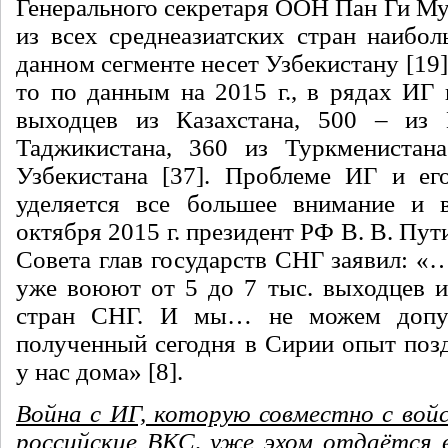
Генерального секретаря ООН Пан Ги Му
из всех среднеазиатских стран наибо
данном сегменте несет Узбекистану [19]
то по данным на 2015 г., в рядах ИГ 
выходцев из Казахстана, 500 – из 
Таджикистана, 360 из Туркменистан
Узбекистана [37]. Проблеме ИГ и ег
уделяется все большее внимание и в
октября 2015 г. президент РФ В. В. Пут
Совета глав государств СНГ заявил: 
уже воюют от 5 до 7 тыс. выходцев и
стран СНГ. И мы… не можем допус
полученный сегодня в Сирии опыт поз
у нас дома» [8].
Война с ИГ, которую совместно с вой
российские ВКС, уже эхом отдаётся 